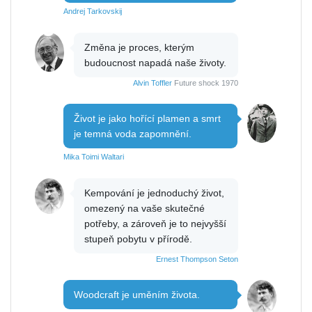
Andrej Tarkovskij
Změna je proces, kterým
budoucnost napadá naše životy.
Alvin Toffler
Future shock 1970
Život je jako hořící plamen a smrt
je temná voda zapomnění.
Mika Toimi Waltari
Kempování je jednoduchý život,
omezený na vaše skutečné
potřeby, a zároveň je to nejvyšší
stupeň pobytu v přírodě.
Ernest Thompson Seton
Woodcraft je uměním života.