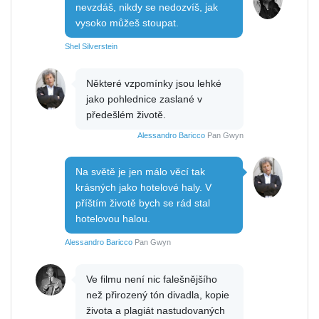
nevzdáš, nikdy se nedozvíš, jak
vysoko můžeš stoupat.
Shel Silverstein
Některé vzpomínky jsou lehké
jako pohlednice zaslané v
předešlém životě.
Alessandro Baricco
Pan Gwyn
Na světě je jen málo věcí tak
krásných jako hotelové haly. V
příštím životě bych se rád stal
hotelovou halou.
Alessandro Baricco
Pan Gwyn
Ve filmu není nic falešnějšího
než přirozený tón divadla, kopie
života a plagiát nastudovaných