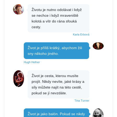
Životu je nutno odolávat i když
se nechce i když mraveniště
kolotá a vítr do rána sfouká
cesty.
Karla Erbová
Život je příliš krátký, abychom žili
sny někoho jiného.
Hugh Hefner
Život je cesta, kterou musíte
projít. Nikdy nevíte, jaké krásy a
síly můžete najít na této cestě,
pokud se jí nevzdáte.
Tina Turner
Život je jako balón. Pokud se nikdy