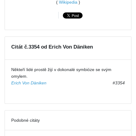
(
Wikipedia
)
Citát č.3354 od Erich Von Däniken
Někteří lidé prostě žijí v dokonalé symbióze se svým
omylem.
Erich Von Däniken
#3354
Podobné citáty