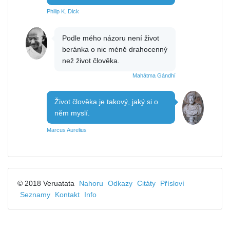
Philip K. Dick
Podle mého názoru není život
beránka o nic méně drahocenný
než život člověka.
Mahátma Gándhí
Život člověka je takový, jaký si o
něm myslí.
Marcus Aurelius
© 2018 Veruatata
Nahoru
Odkazy
Citáty
Přísloví
Seznamy
Kontakt
Info