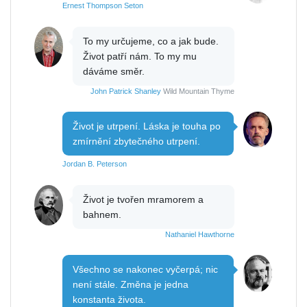
Ernest Thompson Seton
To my určujeme, co a jak bude.
Život patří nám. To my mu
dáváme směr.
John Patrick Shanley
Wild Mountain Thyme
Život je utrpení. Láska je touha po
zmírnění zbytečného utrpení.
Jordan B. Peterson
Život je tvořen mramorem a
bahnem.
Nathaniel Hawthorne
Všechno se nakonec vyčerpá; nic
není stále. Změna je jedna
konstanta života.