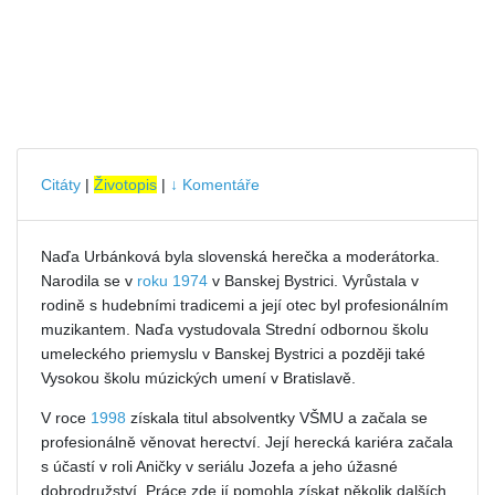
Citáty
|
Životopis
|
↓ Komentáře
Naďa Urbánková byla slovenská herečka a moderátorka.
Narodila se v
roku 1974
v Banskej Bystrici. Vyrůstala v
rodině s hudebními tradicemi a její otec byl profesionálním
muzikantem. Naďa vystudovala Strední odbornou školu
umeleckého priemyslu v Banskej Bystrici a později také
Vysokou školu múzických umení v Bratislavě.
V roce
1998
získala titul absolventky VŠMU a začala se
profesionálně věnovat herectví. Její herecká kariéra začala
s účastí v roli Aničky v seriálu Jozefa a jeho úžasné
dobrodružství. Práce zde jí pomohla získat několik dalších