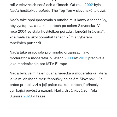
rolí v televizních seriálech a filmech. Od roku
2002
byla
Naďa hostitelkou pořadu The Top Ten v slovenské televizi.
Naďa také spolupracovala s mnoha muzikanty a tanečníky,
aby vystupovala na koncertech po celém Slovensku. V
roce 2004 se stala hostitelkou pořadu „Taneční královna“,
kde měla za úkol pomáhat tanečníkům s výběrem
tanečních partnerů.
Naďa také pracovala pro mnoho organizací jako
moderátor a moderátor. V letech
2009
až
2012
pracovala
jako moderátorka pro MTV Europe.
Naďa byla velmi talentovaná herečka a moderátorka, která
je velmi oblíbená mezi fanoušky po celém Slovensku. Její
práce pro televizi a její práce na koncertech jí přinesly
vynikající pověst a uznání. Naďa Urbánková zemřela
3.února
2023
v Praze.