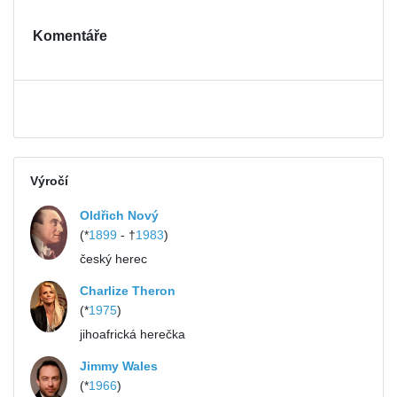
Komentáře
Výročí
Oldřich Nový
(*
1899
- †
1983
)
český herec
Charlize Theron
(*
1975
)
jihoafrická herečka
Jimmy Wales
(*
1966
)