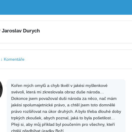
y Jaroslav Durych
|
↓ Komentáře
Kořen mých omylů a chyb tkvěl v jakési myšlenkové
svévoli, která mi zkreslovala obraz duše národa…
Dokonce jsem považoval duši národa za něco, nač mám
jakési spolumajetnické právo, a chtěl jsem toto domnělé
právo rozšiřovat na úkor druhých. A bylo třeba dlouhé doby
trpkých zkoušek, abych poznal, jaká to byla pošetilost…
Přeji si, aby můj příklad byl poučením pro všechny, kteří
chtějí předbíhat úradky Boží.