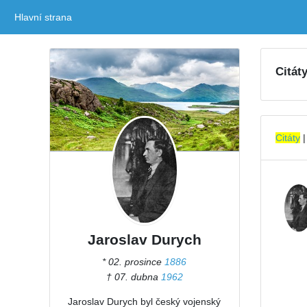
Hlavní strana
(current)
Citát
Citáty
Jaroslav Durych
* 02. prosince
1886
† 07. dubna
1962
Jaroslav Durych byl český vojenský