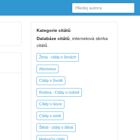
Kategorie citátů
Databáze citátů
, internetová sbírka
citátů.
Žena - citáty o ženách
Aforismus
Citáty o životě
Rodina - Citáty o rodině
Citáty o lásce
Citáty o smrti
Štěstí - citáty o štěstí
Motivační citáty