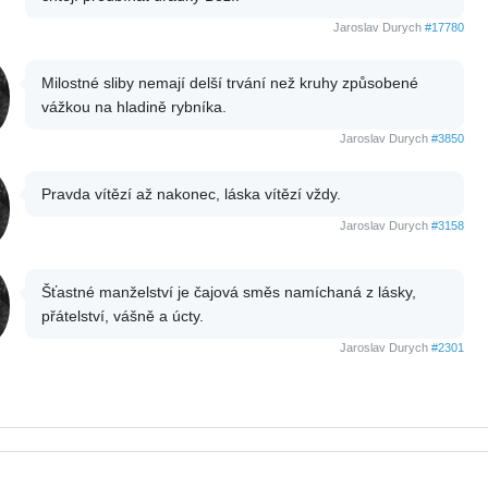
Jaroslav Durych
#17780
Milostné sliby nemají delší trvání než kruhy způsobené
vážkou na hladině rybníka.
Jaroslav Durych
#3850
Pravda vítězí až nakonec, láska vítězí vždy.
Jaroslav Durych
#3158
Šťastné manželství je čajová směs namíchaná z lásky,
přátelství, vášně a úcty.
Jaroslav Durych
#2301