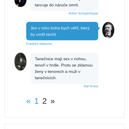
tancuje do náruče smrti.
Arthur Schopenhauer
Jen v toho boha bych věřil, který
by uměl tančit.
Friedrich Nietsche
Tanečnice mají sex v nohou,
tenoři v hrdle. Proto se zklamou
ženy v tenorech a muži v
tanečnicích.
Karl Kraus
«
1
2
»