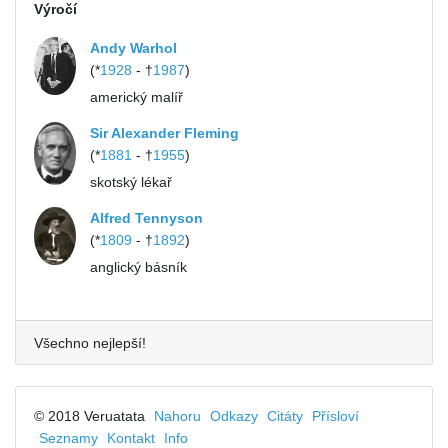
Výročí
Andy Warhol
(*
1928
- †
1987
)
americký malíř
Sir Alexander Fleming
(*
1881
- †
1955
)
skotský lékař
Alfred Tennyson
(*
1809
- †
1892
)
anglický básník
Všechno nejlepší!
© 2018 Veruatata
Nahoru
Odkazy
Citáty
Přísloví
Seznamy
Kontakt
Info