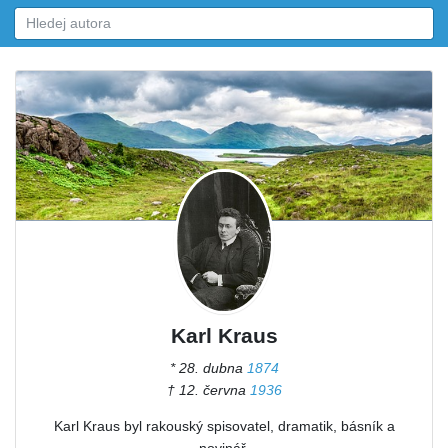
Karl Kraus
* 28. dubna
1874
† 12. června
1936
Karl Kraus byl rakouský spisovatel, dramatik, básník a
novinář.