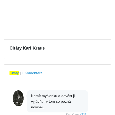
Citáty Karl Kraus
Citáty
|
↓ Komentáře
Nemít myšlenku a dovést ji
vyjádřit - v tom se pozná
novinář.
Karl Kraus
#2281