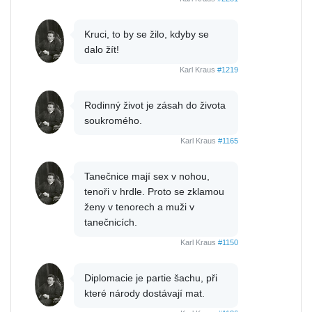
Kruci, to by se žilo, kdyby se
dalo žít!
Karl Kraus
#1219
Rodinný život je zásah do života
soukromého.
Karl Kraus
#1165
Tanečnice mají sex v nohou,
tenoři v hrdle. Proto se zklamou
ženy v tenorech a muži v
tanečnicích.
Karl Kraus
#1150
Diplomacie je partie šachu, při
které národy dostávají mat.