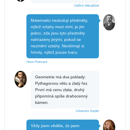
Oldřich Mikulášek
Matematici nestudují předměty,
nýbrž vztahy mezi nimi; je jim
jedno, zda jsou tyto předměty
nahrazeny jinými, pokud se
nezmění vztahy. Nevšímají si
hmoty, nýbrž pouze tvaru.
Henri Poincaré
Geometrie má dva poklady:
Pythagorovu větu a zlatý řez.
První má cenu zlata, druhý
připomíná spíše drahocenný
kámen.
Johannes Kepler
Vždy jsem věděla, že jsem