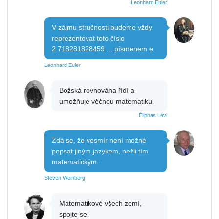
Leonhard Euler
V zájmu stručnosti budeme vždy
reprezentovat toto číslo
2.718281828459 ... písmenem e.
Leonhard Euler
Božská rovnováha řídí a
umožňuje věčnou matematiku.
Éliphas Lévi
Zdá se, že vesmír není možné
popsat jiným jazykem, nežli tím
matematickým.
Steven Weinberg
Matematikové všech zemí,
spojte se!