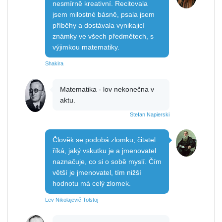
nesmírně kreativní. Recitovala
jsem milostné básně, psala jsem
příběhy a dostávala vynikajicí
známky ve všech předmětech, s
výjimkou matematiky.
Shakira
Matematika - lov nekonečna v
aktu.
Stefan Napierski
Člověk se podobá zlomku; čitatel
říká, jaký vskutku je a jmenovatel
naznačuje, co si o sobě myslí. Čím
větší je jmenovatel, tím nižší
hodnotu má celý zlomek.
Lev Nikolajevič Tolstoj