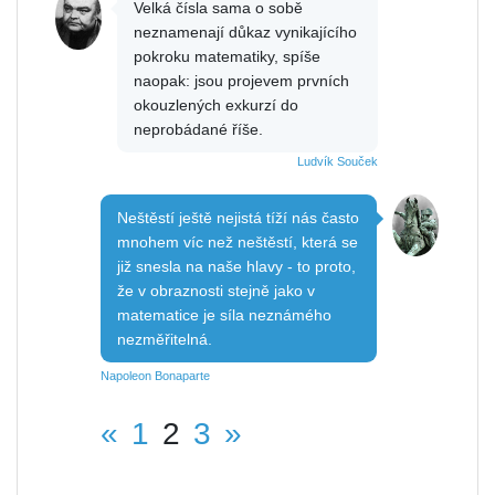
Velká čísla sama o sobě
neznamenají důkaz vynikajícího
pokroku matematiky, spíše
naopak: jsou projevem prvních
okouzlených exkurzí do
neprobádané říše.
Ludvík Souček
Neštěstí ještě nejistá tíží nás často
mnohem víc než neštěstí, která se
již snesla na naše hlavy - to proto,
že v obraznosti stejně jako v
matematice je síla neznámého
nezměřitelná.
Napoleon Bonaparte
«
1
2
3
»