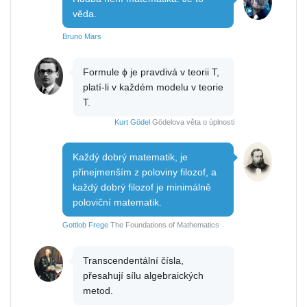
věda.
Bruno Mars
Formule ϕ je pravdivá v teorii T,
platí-li v každém modelu v teorie
T.
Kurt Gödel
Gödelova věta o úplnosti
Každý dobrý matematik, je
přinejmenším z poloviny filozof, a
každý dobrý filozof je minimálně
poloviční matematik.
Gottlob Frege
The Foundations of Mathematics
Transcendentální čísla,
přesahují sílu algebraických
metod.