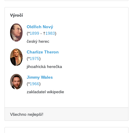
Výročí
Oldřich Nový
(*
1899
- †
1983
)
český herec
Charlize Theron
(*
1975
)
jihoafrická herečka
Jimmy Wales
(*
1966
)
zakladatel wikipedie
Všechno nejlepší!