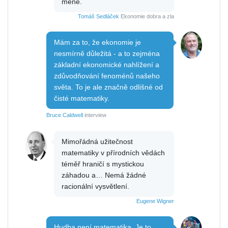
méně.
Tomáš Sedláček
Ekonomie dobra a zla
Mám za to, že ekonomie je
nesmírně důležitá - a to zejména
základní ekonomické nahlížení a
zdůvodňování fenoménů našeho
světa. To je ale značně odlišné od
čisté matematiky.
Bruce Caldwell
interview
Mimořádná užitečnost
matematiky v přírodních vědách
téměř hraničí s mystickou
záhadou a… Nemá žádné
racionální vysvětlení.
Eugene Wigner
Hudba není matematika. Je to