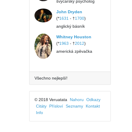
švýcarský psycholog
John Dryden
(*
1631
- †
1700
)
anglický básník
Whitney Houston
(*
1963
- †
2012
)
americká zpěvačka
Všechno nejlepší!
© 2018 Veruatata
Nahoru
Odkazy
Citáty
Přísloví
Seznamy
Kontakt
Info