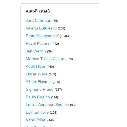
Autoři citátů
Jára Cimrman
(
75
)
Valeriu Butulescu
(
268
)
František Vymazal
(
1546
)
Pavel Kosorin
(
442
)
Jan Werich
(
99
)
Marcus Tullius Cicero
(
379
)
Adolf Hitler
(
460
)
Oscar Wilde
(
163
)
Albert Einstein
(
130
)
Sigmund Freud
(
157
)
Paulo Coelho
(
114
)
Lucius Annaeus Seneca
(
93
)
Eckhart Tolle
(
105
)
Karel Plíhal
(
149
)