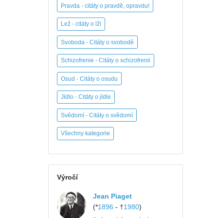
Pravda - citáty o pravdě, opravdu!
Lež - citáty o lži
Svoboda - Citáty o svobodě
Schizofrenie - Citáty o schizofrenii
Osud - Citáty o osudu
Jídlo - Citáty o jídle
Svědomí - Citáty o svědomí
Všechny kategorie
Výročí
Jean Piaget
(*
1896
- †
1980
)