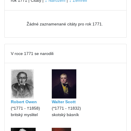
↓
↓
rok 1771 | Citáty |
Narození
|
Zemřelí
Žádné zaznamenané citáty pro rok 1771.
V roce 1771 se narodili
Robert Owen
Walter Scott
(*1771 - †1858)
(*1771 - †1832)
britský myslitel
skotský básník