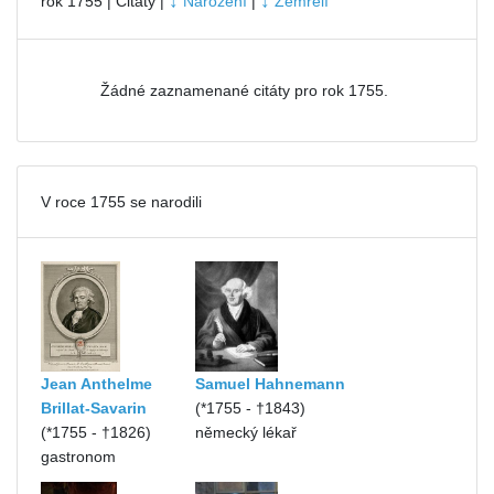
↓
↓
rok 1755 | Citáty |
Narození
|
Zemřelí
Žádné zaznamenané citáty pro rok 1755.
V roce 1755 se narodili
Jean Anthelme
Samuel Hahnemann
Brillat-Savarin
(*1755 - †1843)
(*1755 - †1826)
německý lékař
gastronom