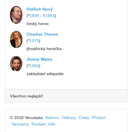
Oldřich Nový
(*
1899
- †
1983
)
český herec
Charlize Theron
(*
1975
)
jihoafrická herečka
Jimmy Wales
(*
1966
)
zakladatel wikipedie
Všechno nejlepší!
© 2018 Veruatata
Nahoru
Odkazy
Citáty
Přísloví
Seznamy
Kontakt
Info