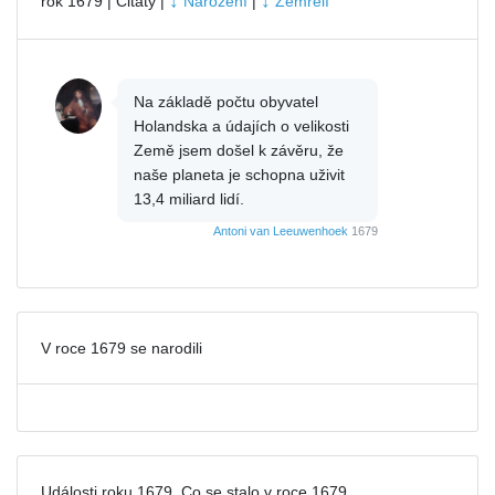
↓
↓
rok 1679 | Citáty |
Narození
|
Zemřelí
Na základě počtu obyvatel
Holandska a údajích o velikosti
Země jsem došel k závěru, že
naše planeta je schopna uživit
13,4 miliard lidí.
Antoni van Leeuwenhoek
1679
V roce 1679 se narodili
Události roku 1679. Co se stalo v roce 1679.