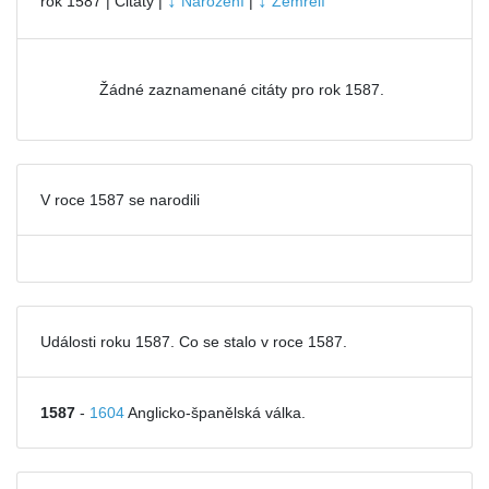
↓
↓
rok 1587 | Citáty |
Narození
|
Zemřelí
Žádné zaznamenané citáty pro rok 1587.
V roce 1587 se narodili
Události roku 1587. Co se stalo v roce 1587.
1587
-
1604
Anglicko-španělská válka.