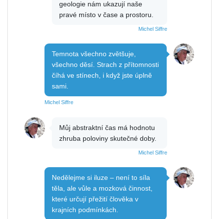
geologie nám ukazují naše
pravé místo v čase a prostoru.
Michel Siffre
Temnota všechno zvětšuje,
všechno děsí. Strach z přítomnosti
číhá ve stínech, i když jste úplně
sami.
Michel Siffre
Můj abstraktní čas má hodnotu
zhruba poloviny skutečné doby.
Michel Siffre
Nedělejme si iluze – není to síla
těla, ale vůle a mozková činnost,
které určují přežití člověka v
krajních podmínkách.