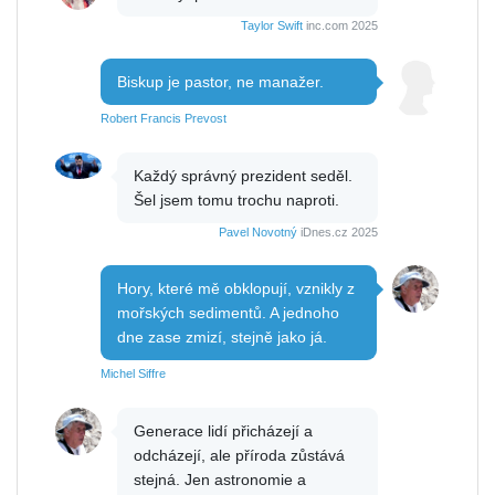
Taylor Swift
inc.com 2025
Biskup je pastor, ne manažer.
Robert Francis Prevost
Každý správný prezident seděl.
Šel jsem tomu trochu naproti.
Pavel Novotný
iDnes.cz 2025
Hory, které mě obklopují, vznikly z
mořských sedimentů. A jednoho
dne zase zmizí, stejně jako já.
Michel Siffre
Generace lidí přicházejí a
odcházejí, ale příroda zůstává
stejná. Jen astronomie a