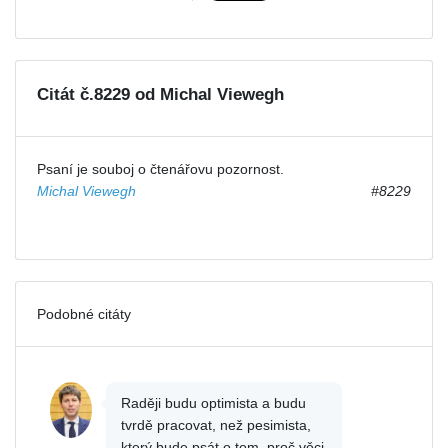
Citát č.8229 od Michal Viewegh
Psaní je souboj o čtenářovu pozornost.
Michal Viewegh
#8229
Podobné citáty
Raději budu optimista a budu
tvrdě pracovat, než pesimista,
který bude psát o tom, proč věci