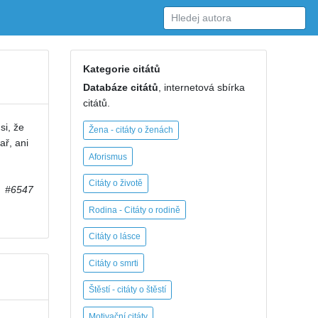
Kategorie citátů
Databáze citátů
, internetová sbírka
citátů.
si, že
Žena - citáty o ženách
ař, ani
Aforismus
Citáty o životě
#6547
Rodina - Citáty o rodině
Citáty o lásce
Citáty o smrti
Štěstí - citáty o štěstí
Motivační citáty