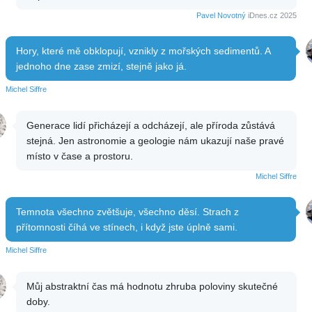
Pavel Novotný
iDnes.cz 2025
Hory, které mě obklopují, vznikly z mořských sedimentů. A
jednoho dne zase zmizí, stejně jako já.
Michel Siffre
Generace lidí přicházejí a odcházejí, ale příroda zůstává
stejná. Jen astronomie a geologie nám ukazují naše pravé
místo v čase a prostoru.
Michel Siffre
Temnota všechno zvětšuje, všechno děsí. Strach z
přítomnosti číhá ve stínech, i když jste úplně sami.
Michel Siffre
Můj abstraktní čas má hodnotu zhruba poloviny skutečné
doby.