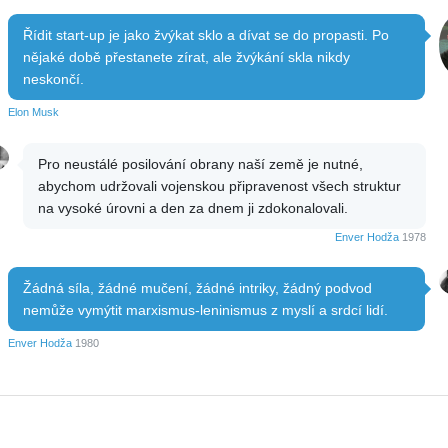
Řídit start-up je jako žvýkat sklo a dívat se do propasti. Po
nějaké době přestanete zírat, ale žvýkání skla nikdy
neskončí.
Elon Musk
Pro neustálé posilování obrany naší země je nutné,
abychom udržovali vojenskou připravenost všech struktur
na vysoké úrovni a den za dnem ji zdokonalovali.
Enver Hodža
1978
Žádná síla, žádné mučení, žádné intriky, žádný podvod
nemůže vymýtit marxismus-leninismus z myslí a srdcí lidí.
Enver Hodža
1980