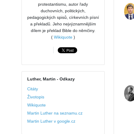
protestantismu, autor řady
duchovních, politických,
pedagogických spisů, církevních písní
a překladů. Jeho nejvýznamnějším
dílem je překlad Bible do němčiny.
(
Wikiquote
)
Luther, Martin
- Odkazy
Citáty
Životopis
Wikiquote
Martin Luther na seznamu.cz
Martin Luther v google.cz