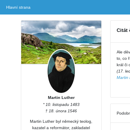
Hlavní strana
(current)
Citát
Ale děv
to, co 
král či
(17. le
Martin 
Martin Luther
* 10. listopadu 1483
† 18. února 1546
Podobn
Martin Luther byl německý teolog,
kazatel a reformátor, zakladatel