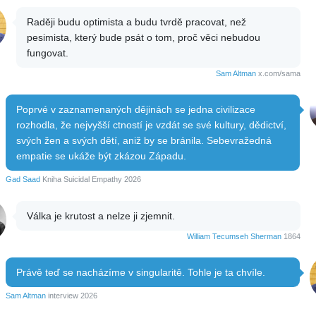
Raději budu optimista a budu tvrdě pracovat, než
pesimista, který bude psát o tom, proč věci nebudou
fungovat.
Sam Altman
x.com/sama
Poprvé v zaznamenaných dějinách se jedna civilizace
rozhodla, že nejvyšší ctností je vzdát se své kultury, dědictví,
svých žen a svých dětí, aniž by se bránila. Sebevražedná
empatie se ukáže být zkázou Západu.
Gad Saad
Kniha Suicidal Empathy 2026
Válka je krutost a nelze ji zjemnit.
William Tecumseh Sherman
1864
Právě teď se nacházíme v singularitě. Tohle je ta chvíle.
Sam Altman
interview 2026