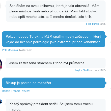
Spoléhám na svou knihovnu, která je fakt obrovská. Mám
plnou místnost knih nebo plnou garáž. Mám fakt stovky,
nebo spíš mnoho tisíc, spíš mnoho desítek tisíc knih.
Filip Turek
2025
Pokud nebude Turek na MZP, spálím mosty způsobem, který
vejde do učebnic politologie jako extrémní případ kohabitace.
Petr Macinka
Twitter.com
Jsem zastrašená strachem z toho být průměrná.
Taylor Swift
inc.com 2025
Biskup je pastor, ne manažer.
Robert Francis Prevost
Každý správný prezident seděl. Šel jsem tomu trochu
naproti.