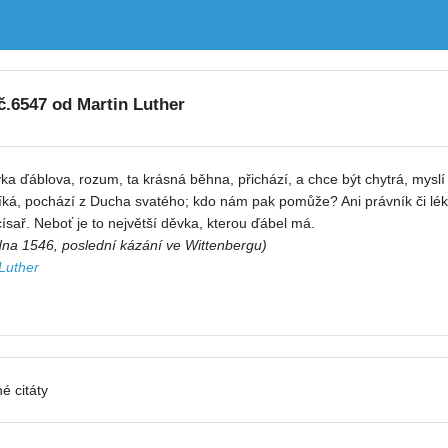
 č.6547 od Martin Luther
ka ďáblova, rozum, ta krásná běhna, přichází, a chce být chytrá, myslí 
říká, pochází z Ducha svatého; kdo nám pak pomůže? Ani právník či lék
 císař. Neboť je to největší děvka, kterou ďábel má.
dna 1546, poslední kázání ve Wittenbergu)
Luther
é citáty