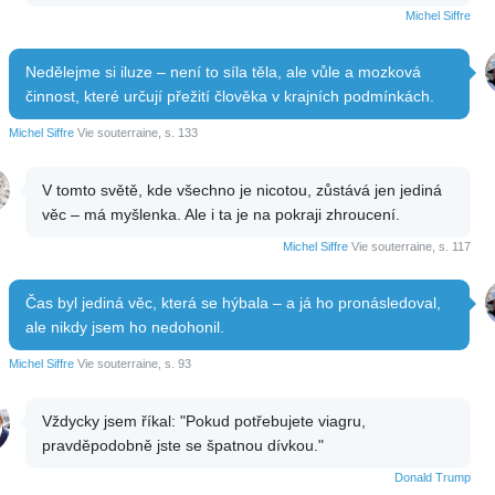
Michel Siffre
Nedělejme si iluze – není to síla těla, ale vůle a mozková
činnost, které určují přežití člověka v krajních podmínkách.
Michel Siffre
Vie souterraine, s. 133
V tomto světě, kde všechno je nicotou, zůstává jen jediná
věc – má myšlenka. Ale i ta je na pokraji zhroucení.
Michel Siffre
Vie souterraine, s. 117
Čas byl jediná věc, která se hýbala – a já ho pronásledoval,
ale nikdy jsem ho nedohonil.
Michel Siffre
Vie souterraine, s. 93
Vždycky jsem říkal: "Pokud potřebujete viagru,
pravděpodobně jste se špatnou dívkou."
Donald Trump