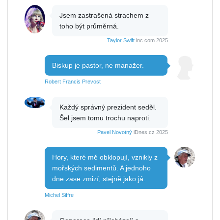
Jsem zastrašená strachem z
toho být průměrná.
Taylor Swift
inc.com 2025
Biskup je pastor, ne manažer.
Robert Francis Prevost
Každý správný prezident seděl.
Šel jsem tomu trochu naproti.
Pavel Novotný
iDnes.cz 2025
Hory, které mě obklopují, vznikly z
mořských sedimentů. A jednoho
dne zase zmizí, stejně jako já.
Michel Siffre