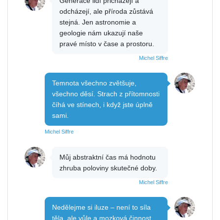
Generace lidí přicházejí a
odcházejí, ale příroda zůstává
stejná. Jen astronomie a
geologie nám ukazují naše
pravé místo v čase a prostoru.
Michel Siffre
Temnota všechno zvětšuje,
všechno děsí. Strach z přítomnosti
číhá ve stínech, i když jste úplně
sami.
Michel Siffre
Můj abstraktní čas má hodnotu
zhruba poloviny skutečné doby.
Michel Siffre
Nedělejme si iluze – není to síla
těla, ale vůle a mozková činnost,