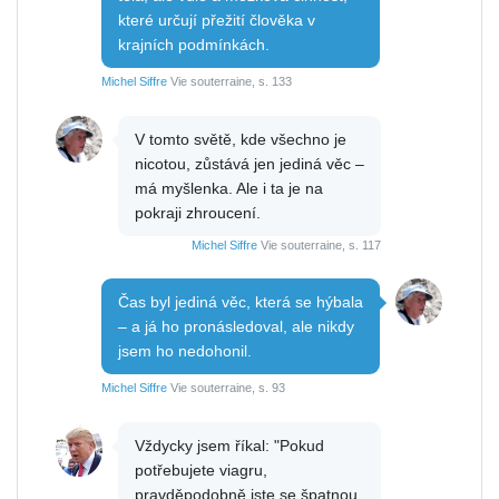
které určují přežití člověka v
krajních podmínkách.
Michel Siffre
Vie souterraine, s. 133
V tomto světě, kde všechno je
nicotou, zůstává jen jediná věc –
má myšlenka. Ale i ta je na
pokraji zhroucení.
Michel Siffre
Vie souterraine, s. 117
Čas byl jediná věc, která se hýbala
– a já ho pronásledoval, ale nikdy
jsem ho nedohonil.
Michel Siffre
Vie souterraine, s. 93
Vždycky jsem říkal: "Pokud
potřebujete viagru,
pravděpodobně jste se špatnou