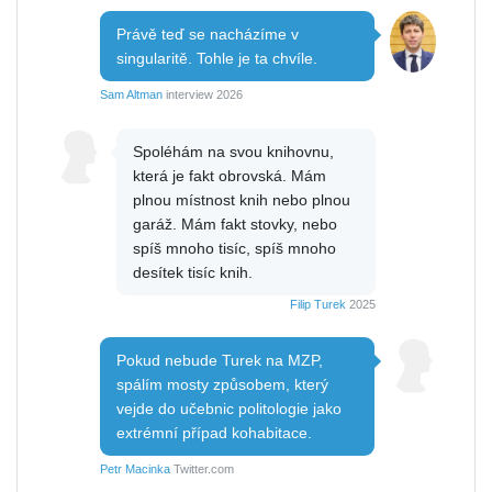
Právě teď se nacházíme v
singularitě. Tohle je ta chvíle.
Sam Altman
interview 2026
Spoléhám na svou knihovnu,
která je fakt obrovská. Mám
plnou místnost knih nebo plnou
garáž. Mám fakt stovky, nebo
spíš mnoho tisíc, spíš mnoho
desítek tisíc knih.
Filip Turek
2025
Pokud nebude Turek na MZP,
spálím mosty způsobem, který
vejde do učebnic politologie jako
extrémní případ kohabitace.
Petr Macinka
Twitter.com