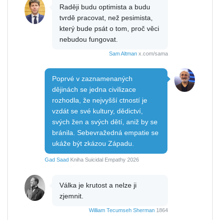
Raději budu optimista a budu
tvrdě pracovat, než pesimista,
který bude psát o tom, proč věci
nebudou fungovat.
Sam Altman
x.com/sama
Poprvé v zaznamenaných
dějinách se jedna civilizace
rozhodla, že nejvyšší ctností je
vzdát se své kultury, dědictví,
svých žen a svých dětí, aniž by se
bránila. Sebevražedná empatie se
ukáže být zkázou Západu.
Gad Saad
Kniha Suicidal Empathy 2026
Válka je krutost a nelze ji
zjemnit.
William Tecumseh Sherman
1864