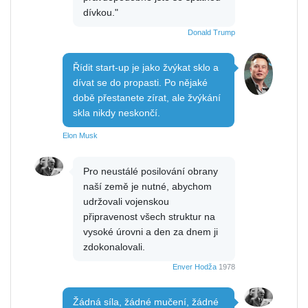
dívkou."
Donald Trump
Řídit start-up je jako žvýkat sklo a
dívat se do propasti. Po nějaké
době přestanete zírat, ale žvýkání
skla nikdy neskončí.
Elon Musk
Pro neustálé posilování obrany
naší země je nutné, abychom
udržovali vojenskou
připravenost všech struktur na
vysoké úrovni a den za dnem ji
zdokonalovali.
Enver Hodža
1978
Žádná síla, žádné mučení, žádné