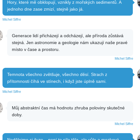
Hory, které mě obklopují, vznikly z mořských sedimentů. A
jednoho dne zase zmizí, stejně jako já.
Michel Siffre
Generace lidí přicházejí a odcházejí, ale příroda zůstává
stejná. Jen astronomie a geologie nám ukazují naše pravé
místo v čase a prostoru.
Michel Siffre
Temnota všechno zvětšuje, všechno děsí. Strach z
přítomnosti číhá ve stínech, i když jste úplně sami.
Michel Siffre
Můj abstraktní čas má hodnotu zhruba poloviny skutečné
doby.
Michel Siffre
Nedělejme si iluze – není to síla těla, ale vůle a mozková