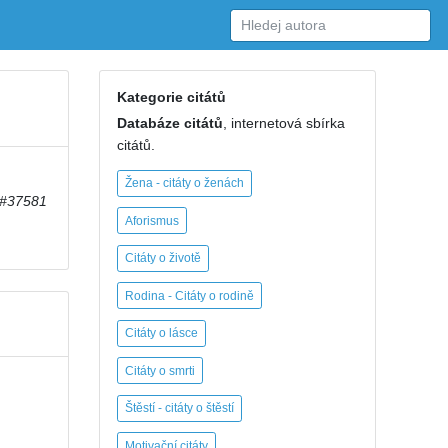
Kategorie citátů
Databáze citátů
, internetová sbírka
citátů.
Žena - citáty o ženách
#37581
Aforismus
Citáty o životě
Rodina - Citáty o rodině
Citáty o lásce
Citáty o smrti
Štěstí - citáty o štěstí
Motivační citáty