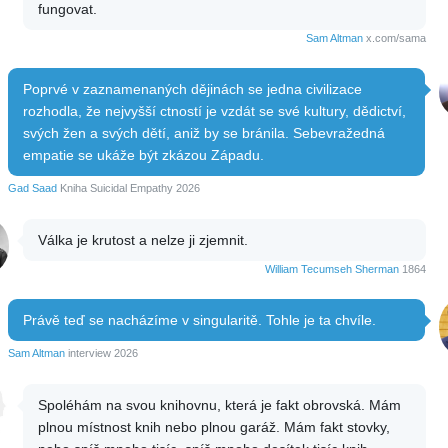
fungovat.
Sam Altman
x.com/sama
Poprvé v zaznamenaných dějinách se jedna civilizace
rozhodla, že nejvyšší ctností je vzdát se své kultury, dědictví,
svých žen a svých dětí, aniž by se bránila. Sebevražedná
empatie se ukáže být zkázou Západu.
Gad Saad
Kniha Suicidal Empathy 2026
Válka je krutost a nelze ji zjemnit.
William Tecumseh Sherman
1864
Právě teď se nacházíme v singularitě. Tohle je ta chvíle.
Sam Altman
interview 2026
Spoléhám na svou knihovnu, která je fakt obrovská. Mám
plnou místnost knih nebo plnou garáž. Mám fakt stovky,