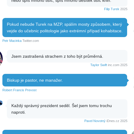
nebo spíš mnoho tisíc, spíš mnoho desítek tisíc knih.
Filip Turek
2025
Pokud nebude Turek na MZP, spálím mosty způsobem, který
vejde do učebnic politologie jako extrémní případ kohabitace.
Petr Macinka
Twitter.com
Jsem zastrašená strachem z toho být průměrná.
Taylor Swift
inc.com 2025
Biskup je pastor, ne manažer.
Robert Francis Prevost
Každý správný prezident seděl. Šel jsem tomu trochu
naproti.
Pavel Novotný
iDnes.cz 2025