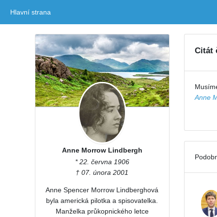
Hlavní strana
(current)
Citát
Musíme
Anne M
Anne Morrow Lindbergh
Podobn
* 22. června 1906
† 07. února 2001
Anne Spencer Morrow Lindberghová
byla americká pilotka a spisovatelka.
Manželka průkopnického letce