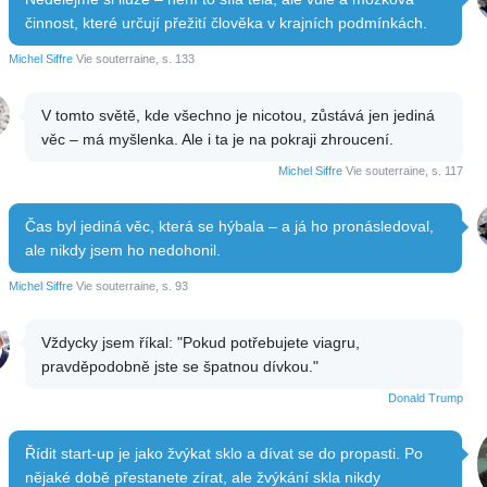
činnost, které určují přežití člověka v krajních podmínkách.
Michel Siffre
Vie souterraine, s. 133
V tomto světě, kde všechno je nicotou, zůstává jen jediná
věc – má myšlenka. Ale i ta je na pokraji zhroucení.
Michel Siffre
Vie souterraine, s. 117
Čas byl jediná věc, která se hýbala – a já ho pronásledoval,
ale nikdy jsem ho nedohonil.
Michel Siffre
Vie souterraine, s. 93
Vždycky jsem říkal: "Pokud potřebujete viagru,
pravděpodobně jste se špatnou dívkou."
Donald Trump
Řídit start-up je jako žvýkat sklo a dívat se do propasti. Po
nějaké době přestanete zírat, ale žvýkání skla nikdy