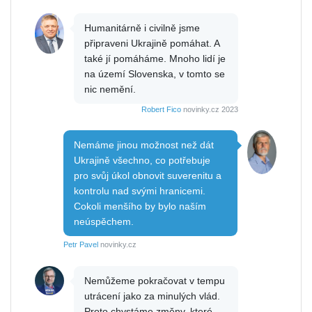
Humanitárně i civilně jsme
připraveni Ukrajině pomáhat. A
také jí pomáháme. Mnoho lidí je
na území Slovenska, v tomto se
nic nemění.
Robert Fico
novinky.cz 2023
Nemáme jinou možnost než dát
Ukrajině všechno, co potřebuje
pro svůj úkol obnovit suverenitu a
kontrolu nad svými hranicemi.
Cokoli menšího by bylo naším
neúspěchem.
Petr Pavel
novinky.cz
Nemůžeme pokračovat v tempu
utrácení jako za minulých vlád.
Proto chystáme změny, které