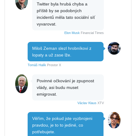
Twitter byla hrubá chyba a
příště by se podobných
incidentů měla tato sociální síť
vyvarovat.
Elon Musk
Financial Times
Miloš Zeman slezl hrobníkovi z
lopaty a už zase lže.
Tomáš Halík
Prostor X
Povinné očkování je zpupnost
vlády, asi budu muset
emigrovat.
Václav Klaus
XTV
Věřím, že pokud jste vyzbrojeni
pravdou, je to to jediné, co
potřebujete.