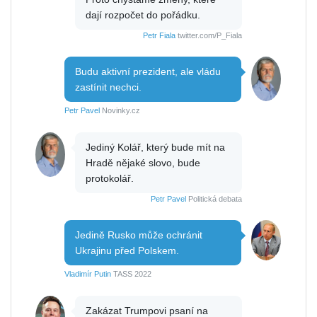
dají rozpočet do pořádku.
Petr Fiala
twitter.com/P_Fiala
Budu aktivní prezident, ale vládu
zastínit nechci.
Petr Pavel
Novinky.cz
Jediný Kolář, který bude mít na
Hradě nějaké slovo, bude
protokolář.
Petr Pavel
Politická debata
Jedině Rusko může ochránit
Ukrajinu před Polskem.
Vladimír Putin
TASS 2022
Zakázat Trumpovi psaní na