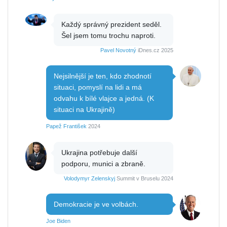
Každý správný prezident seděl.
Šel jsem tomu trochu naproti.
Pavel Novotný
iDnes.cz 2025
Nejsilnější je ten, kdo zhodnotí
situaci, pomyslí na lidi a má
odvahu k bílé vlajce a jedná. (K
situaci na Ukrajině)
Papež František
2024
Ukrajina potřebuje další
podporu, munici a zbraně.
Volodymyr Zelenskyj
Summit v Bruselu 2024
Demokracie je ve volbách.
Joe Biden