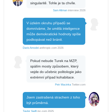
singularitě. Tohle je ta chvíle.
Sam Altman
interview 2026
V úzkém okruhu případů se
domníváme, že umělá inteligence
může demokratické hodnoty spíše
podkopávat než bránit.
Dario Amodei
anthropic.com 2026
Pokud nebude Turek na MZP,
spálím mosty způsobem, který
vejde do učebnic politologie jako
extrémní případ kohabitace.
Petr Macinka
Twitter.com
Jsem zastrašená strachem z toho
být průměrná.
Taylor Swift
inc.com 2025