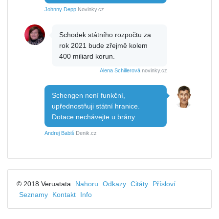
Johnny Depp
Novinky.cz
Schodek státního rozpočtu za
rok 2021 bude zřejmě kolem
400 miliard korun.
Alena Schillerová
novinky.cz
Schengen není funkční,
upřednostňuji státní hranice.
Dotace nechávejte u brány.
Andrej Babiš
Denik.cz
© 2018 Veruatata
Nahoru
Odkazy
Citáty
Přísloví
Seznamy
Kontakt
Info