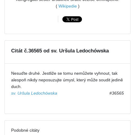
(
Wikipedie
)
Citát č.36565 od sv. Uršula Ledochówska
Nesuďte druhé. Jestliže se tomu nemůžete vyhnout, tak
alespoň nikdy neposuzujte úmysl, který může soudit jedině
duch.
sv. Uršula Ledochówska
#36565
Podobné citáty