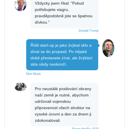
Vždycky jsem říkal: "Pokud
potřebujete viagru,
pravděpodobně jste se špatnou
dívkou."
Donald Trump
Řídit start-up je jako žvýkat sklo a
dívat se do propasti. Po nějaké
době přestanete zírat, ale žvýkání
skla nikdy neskončí.
Elon Musk
Pro neustálé posilování obrany
naší země je nutné, abychom
udržovali vojenskou
připravenost všech struktur na
vysoké úrovni a den za dnem ji
zdokonalovali.
Enver Hodža
1978