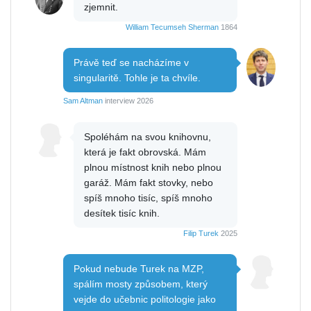
zjemnit.
William Tecumseh Sherman
1864
Právě teď se nacházíme v
singularitě. Tohle je ta chvíle.
Sam Altman
interview 2026
Spoléhám na svou knihovnu,
která je fakt obrovská. Mám
plnou místnost knih nebo plnou
garáž. Mám fakt stovky, nebo
spíš mnoho tisíc, spíš mnoho
desítek tisíc knih.
Filip Turek
2025
Pokud nebude Turek na MZP,
spálím mosty způsobem, který
vejde do učebnic politologie jako