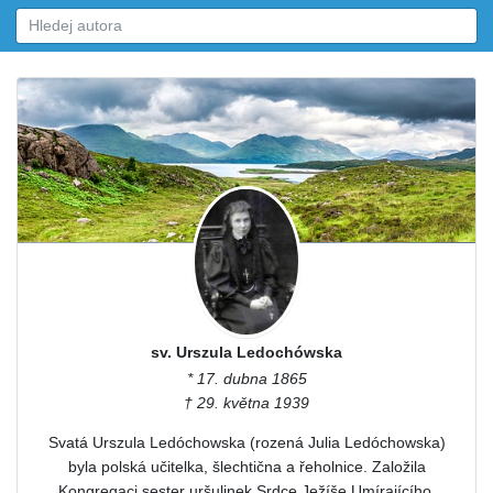
sv. Urszula Ledochówska
* 17. dubna 1865
† 29. května 1939
Svatá Urszula Ledóchowska (rozená Julia Ledóchowska)
byla polská učitelka, šlechtična a řeholnice. Založila
Kongregaci sester uršulinek Srdce Ježíše Umírajícího.