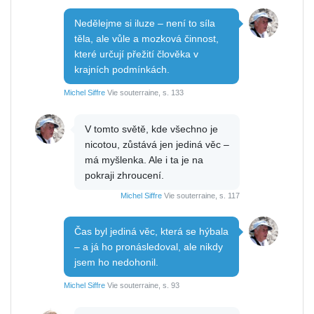
Nedělejme si iluze – není to síla
těla, ale vůle a mozková činnost,
které určují přežití člověka v
krajních podmínkách.
Michel Siffre
Vie souterraine, s. 133
V tomto světě, kde všechno je
nicotou, zůstává jen jediná věc –
má myšlenka. Ale i ta je na
pokraji zhroucení.
Michel Siffre
Vie souterraine, s. 117
Čas byl jediná věc, která se hýbala
– a já ho pronásledoval, ale nikdy
jsem ho nedohonil.
Michel Siffre
Vie souterraine, s. 93