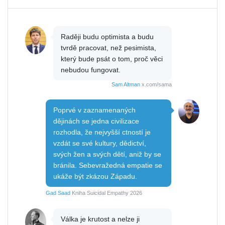
Raději budu optimista a budu
tvrdě pracovat, než pesimista,
který bude psát o tom, proč věci
nebudou fungovat.
Sam Altman
x.com/sama
Poprvé v zaznamenaných
dějinách se jedna civilizace
rozhodla, že nejvyšší ctností je
vzdát se své kultury, dědictví,
svých žen a svých dětí, aniž by se
bránila. Sebevražedná empatie se
ukáže být zkázou Západu.
Gad Saad
Kniha Suicidal Empathy 2026
Válka je krutost a nelze ji