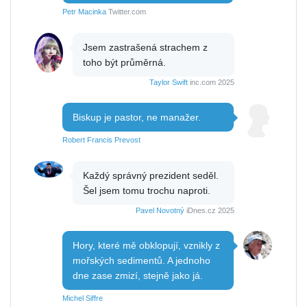
Petr Macinka
Twitter.com
Jsem zastrašená strachem z
toho být průměrná.
Taylor Swift
inc.com 2025
Biskup je pastor, ne manažer.
Robert Francis Prevost
Každý správný prezident seděl.
Šel jsem tomu trochu naproti.
Pavel Novotný
iDnes.cz 2025
Hory, které mě obklopují, vznikly z
mořských sedimentů. A jednoho
dne zase zmizí, stejně jako já.
Michel Siffre