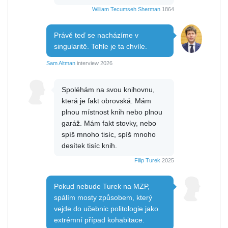
William Tecumseh Sherman
1864
Právě teď se nacházíme v
singularitě. Tohle je ta chvíle.
Sam Altman
interview 2026
Spoléhám na svou knihovnu,
která je fakt obrovská. Mám
plnou místnost knih nebo plnou
garáž. Mám fakt stovky, nebo
spíš mnoho tisíc, spíš mnoho
desítek tisíc knih.
Filip Turek
2025
Pokud nebude Turek na MZP,
spálím mosty způsobem, který
vejde do učebnic politologie jako
extrémní případ kohabitace.