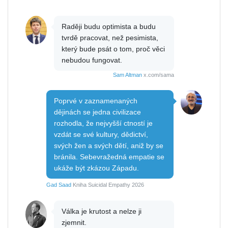
Raději budu optimista a budu
tvrdě pracovat, než pesimista,
který bude psát o tom, proč věci
nebudou fungovat.
Sam Altman
x.com/sama
Poprvé v zaznamenaných
dějinách se jedna civilizace
rozhodla, že nejvyšší ctností je
vzdát se své kultury, dědictví,
svých žen a svých dětí, aniž by se
bránila. Sebevražedná empatie se
ukáže být zkázou Západu.
Gad Saad
Kniha Suicidal Empathy 2026
Válka je krutost a nelze ji
zjemnit.