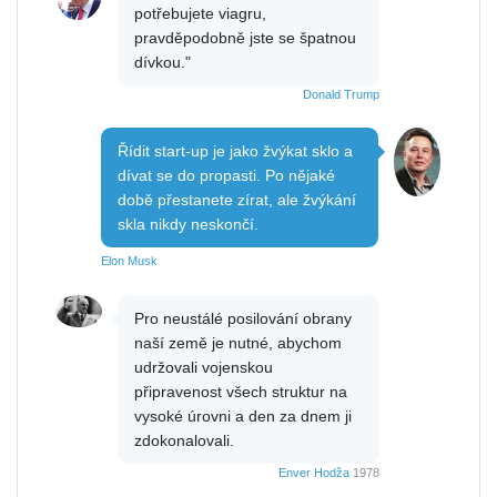
potřebujete viagru,
pravděpodobně jste se špatnou
dívkou."
Donald Trump
Řídit start-up je jako žvýkat sklo a
dívat se do propasti. Po nějaké
době přestanete zírat, ale žvýkání
skla nikdy neskončí.
Elon Musk
Pro neustálé posilování obrany
naší země je nutné, abychom
udržovali vojenskou
připravenost všech struktur na
vysoké úrovni a den za dnem ji
zdokonalovali.
Enver Hodža
1978