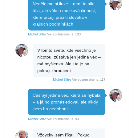
Nedělejme si iluze – není to síla
těla, ale vůle a mozková činnost,
které určují přežití člověka v
krajních podmínkách.
Michel Siffre
Vie souterraine, s. 133
V tomto světě, kde všechno je
nicotou, zůstává jen jediná věc –
má myšlenka. Ale i ta je na
pokraji zhroucení.
Michel Siffre
Vie souterraine, s. 117
Čas byl jediná věc, která se hýbala
– a já ho pronásledoval, ale nikdy
jsem ho nedohonil.
Michel Siffre
Vie souterraine, s. 93
Vždycky jsem říkal: "Pokud