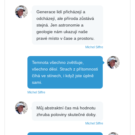
Generace lidí přicházejí a
odcházejí, ale příroda zůstává
stejná. Jen astronomie a
geologie nám ukazují naše
pravé místo v čase a prostoru.
Michel Siffre
Temnota všechno zvětšuje,
všechno děsí. Strach z přítomnosti
číhá ve stínech, i když jste úplně
sami.
Michel Siffre
Můj abstraktní čas má hodnotu
zhruba poloviny skutečné doby.
Michel Siffre