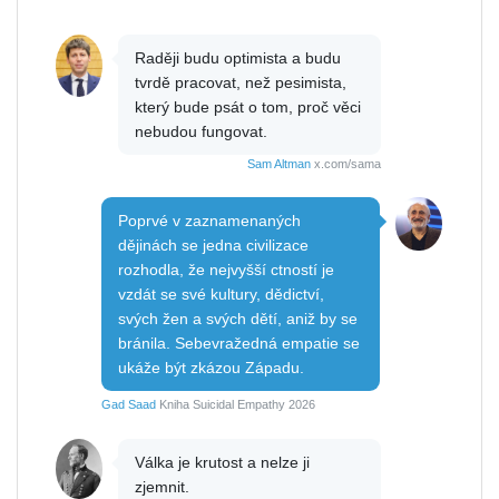
Raději budu optimista a budu
tvrdě pracovat, než pesimista,
který bude psát o tom, proč věci
nebudou fungovat.
Sam Altman
x.com/sama
Poprvé v zaznamenaných
dějinách se jedna civilizace
rozhodla, že nejvyšší ctností je
vzdát se své kultury, dědictví,
svých žen a svých dětí, aniž by se
bránila. Sebevražedná empatie se
ukáže být zkázou Západu.
Gad Saad
Kniha Suicidal Empathy 2026
Válka je krutost a nelze ji
zjemnit.