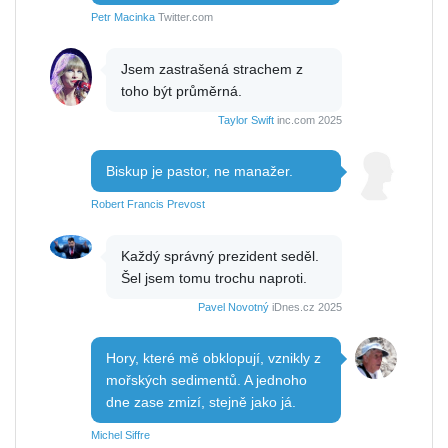
Petr Macinka
Twitter.com
Jsem zastrašená strachem z
toho být průměrná.
Taylor Swift
inc.com 2025
Biskup je pastor, ne manažer.
Robert Francis Prevost
Každý správný prezident seděl.
Šel jsem tomu trochu naproti.
Pavel Novotný
iDnes.cz 2025
Hory, které mě obklopují, vznikly z
mořských sedimentů. A jednoho
dne zase zmizí, stejně jako já.
Michel Siffre