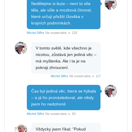
Nedělejme si iluze – není to síla
těla, ale vůle a mozková činnost,
které určují přežití člověka v
krajních podmínkách.
Michel Siffre
Vie souterraine, s. 133
V tomto světě, kde všechno je
nicotou, zůstává jen jediná věc –
má myšlenka. Ale i ta je na
pokraji zhroucení.
Michel Siffre
Vie souterraine, s. 117
Čas byl jediná věc, která se hýbala
– a já ho pronásledoval, ale nikdy
jsem ho nedohonil.
Michel Siffre
Vie souterraine, s. 93
Vždycky jsem říkal: "Pokud