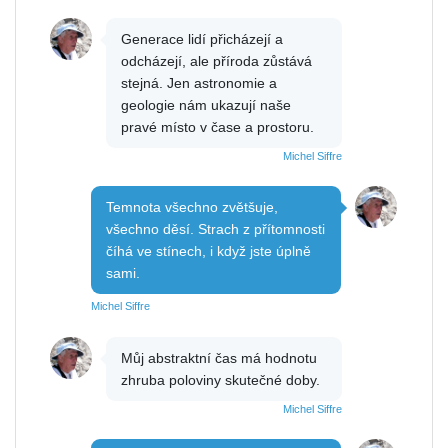
Generace lidí přicházejí a
odcházejí, ale příroda zůstává
stejná. Jen astronomie a
geologie nám ukazují naše
pravé místo v čase a prostoru.
Michel Siffre
Temnota všechno zvětšuje,
všechno děsí. Strach z přítomnosti
číhá ve stínech, i když jste úplně
sami.
Michel Siffre
Můj abstraktní čas má hodnotu
zhruba poloviny skutečné doby.
Michel Siffre