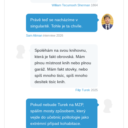
William Tecumseh Sherman
1864
Právě teď se nacházíme v
singularitě. Tohle je ta chvíle.
Sam Altman
interview 2026
Spoléhám na svou knihovnu,
která je fakt obrovská. Mám
plnou místnost knih nebo plnou
garáž. Mám fakt stovky, nebo
spíš mnoho tisíc, spíš mnoho
desítek tisíc knih.
Filip Turek
2025
Pokud nebude Turek na MZP,
spálím mosty způsobem, který
vejde do učebnic politologie jako
extrémní případ kohabitace.