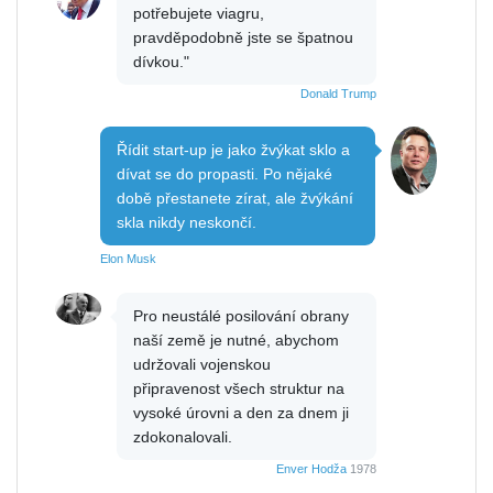
potřebujete viagru,
pravděpodobně jste se špatnou
dívkou."
Donald Trump
Řídit start-up je jako žvýkat sklo a
dívat se do propasti. Po nějaké
době přestanete zírat, ale žvýkání
skla nikdy neskončí.
Elon Musk
Pro neustálé posilování obrany
naší země je nutné, abychom
udržovali vojenskou
připravenost všech struktur na
vysoké úrovni a den za dnem ji
zdokonalovali.
Enver Hodža
1978