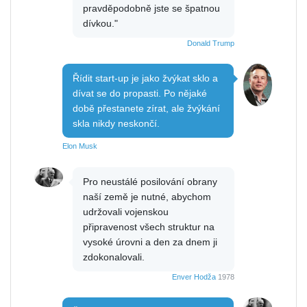
pravděpodobně jste se špatnou
dívkou."
Donald Trump
Řídit start-up je jako žvýkat sklo a
dívat se do propasti. Po nějaké
době přestanete zírat, ale žvýkání
skla nikdy neskončí.
Elon Musk
Pro neustálé posilování obrany
naší země je nutné, abychom
udržovali vojenskou
připravenost všech struktur na
vysoké úrovni a den za dnem ji
zdokonalovali.
Enver Hodža
1978