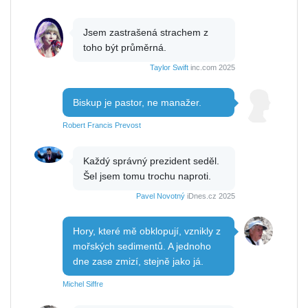
Jsem zastrašená strachem z
toho být průměrná.
Taylor Swift
inc.com 2025
Biskup je pastor, ne manažer.
Robert Francis Prevost
Každý správný prezident seděl.
Šel jsem tomu trochu naproti.
Pavel Novotný
iDnes.cz 2025
Hory, které mě obklopují, vznikly z
mořských sedimentů. A jednoho
dne zase zmizí, stejně jako já.
Michel Siffre