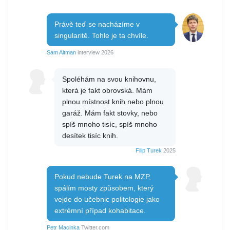
Právě teď se nacházíme v
singularitě. Tohle je ta chvíle.
Sam Altman
interview 2026
Spoléhám na svou knihovnu,
která je fakt obrovská. Mám
plnou místnost knih nebo plnou
garáž. Mám fakt stovky, nebo
spíš mnoho tisíc, spíš mnoho
desítek tisíc knih.
Filip Turek
2025
Pokud nebude Turek na MZP,
spálím mosty způsobem, který
vejde do učebnic politologie jako
extrémní případ kohabitace.
Petr Macinka
Twitter.com