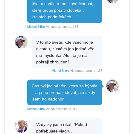
těla, ale vůle a mozková činnost,
které určují přežití člověka v
krajních podmínkách.
Michel Siffre
Vie souterraine, s. 133
V tomto světě, kde všechno je
nicotou, zůstává jen jediná věc –
má myšlenka. Ale i ta je na
pokraji zhroucení.
Michel Siffre
Vie souterraine, s. 117
Čas byl jediná věc, která se hýbala
– a já ho pronásledoval, ale nikdy
jsem ho nedohonil.
Michel Siffre
Vie souterraine, s. 93
Vždycky jsem říkal: "Pokud
potřebujete viagru,