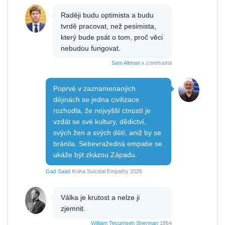
Raději budu optimista a budu
tvrdě pracovat, než pesimista,
který bude psát o tom, proč věci
nebudou fungovat.
Sam Altman
x.com/sama
Poprvé v zaznamenaných
dějinách se jedna civilizace
rozhodla, že nejvyšší ctností je
vzdát se své kultury, dědictví,
svých žen a svých dětí, aniž by se
bránila. Sebevražedná empatie se
ukáže být zkázou Západu.
Gad Saad
Kniha Suicidal Empathy 2026
Válka je krutost a nelze ji
zjemnit.
William Tecumseh Sherman
1864