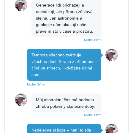
Generace lidí přicházejí a
odcházejí, ale příroda zůstává
stejná. Jen astronomie a
geologie nám ukazují naše
pravé místo v čase a prostoru.
Michel Siffre
Temnota všechno zvětšuje,
všechno děsí. Strach z přítomnosti
číhá ve stínech, i když jste úplně
sami.
Michel Siffre
Můj abstraktní čas má hodnotu
zhruba poloviny skutečné doby.
Michel Siffre
Nedělejme si iluze – není to síla