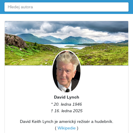
David Lynch
* 20. ledna 1946
† 16. ledna 2025
David Keith Lynch je americký režisér a hudebník.
(
Wikipedie
)