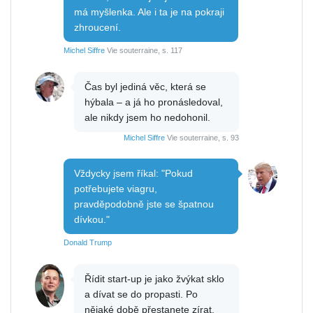
má myšlenka. Ale i ta je na pokraji
zhroucení.
Michel Siffre
Vie souterraine, s. 117
Čas byl jediná věc, která se
hýbala – a já ho pronásledoval,
ale nikdy jsem ho nedohonil.
Michel Siffre
Vie souterraine, s. 93
Vždycky jsem říkal: "Pokud
potřebujete viagru,
pravděpodobně jste se špatnou
dívkou."
Donald Trump
Řídit start-up je jako žvýkat sklo
a dívat se do propasti. Po
nějaké době přestanete zírat,