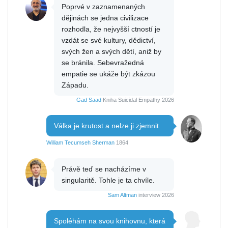
Poprvé v zaznamenaných
dějinách se jedna civilizace
rozhodla, že nejvyšší ctností je
vzdát se své kultury, dědictví,
svých žen a svých dětí, aniž by
se bránila. Sebevražedná
empatie se ukáže být zkázou
Západu.
Gad Saad
Kniha Suicidal Empathy 2026
Válka je krutost a nelze ji zjemnit.
William Tecumseh Sherman
1864
Právě teď se nacházíme v
singularitě. Tohle je ta chvíle.
Sam Altman
interview 2026
Spoléhám na svou knihovnu, která