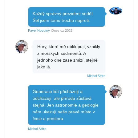
Každý správný prezident seděl.
Šel jsem tomu trochu naproti.
Pavel Novotný
iDnes.cz 2025
Hory, které mě obklopují, vznikly
z mořských sedimentů. A
jednoho dne zase zmizí, stejně
jako já.
Michel Siffre
Generace lidí přicházejí a
odcházejí, ale příroda zůstává
stejná. Jen astronomie a geologie
nám ukazují naše pravé místo v
čase a prostoru.
Michel Siffre