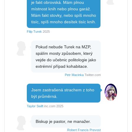
je fakt obrovská. Mám plnou
místnost knih nebo plnou garáž.
Mám fakt stovky, nebo spíš mnoho
tisíc, spíš mnoho desítek tisíc knih.
Filip Turek
2025
Pokud nebude Turek na MZP,
spálím mosty způsobem, který
vejde do učebnic politologie jako
extrémní případ kohabitace.
Petr Macinka
Twitter.com
Jsem zastrašená strachem z toho
být průměrná.
Taylor Swift
inc.com 2025
Biskup je pastor, ne manažer.
Robert Francis Prevost