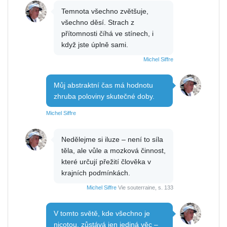
Temnota všechno zvětšuje,
všechno děsí. Strach z
přítomnosti číhá ve stínech, i
když jste úplně sami.
Michel Siffre
Můj abstraktní čas má hodnotu
zhruba poloviny skutečné doby.
Michel Siffre
Nedělejme si iluze – není to síla
těla, ale vůle a mozková činnost,
které určují přežití člověka v
krajních podmínkách.
Michel Siffre
Vie souterraine, s. 133
V tomto světě, kde všechno je
nicotou, zůstává jen jediná věc –