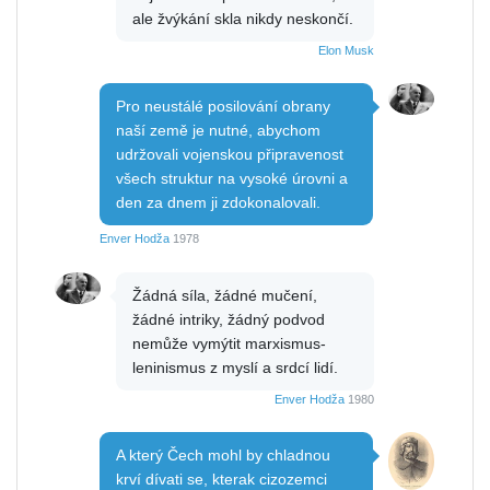
ale žvýkání skla nikdy neskončí.
Elon Musk
Pro neustálé posilování obrany
naší země je nutné, abychom
udržovali vojenskou připravenost
všech struktur na vysoké úrovni a
den za dnem ji zdokonalovali.
Enver Hodža
1978
Žádná síla, žádné mučení,
žádné intriky, žádný podvod
nemůže vymýtit marxismus-
leninismus z myslí a srdcí lidí.
Enver Hodža
1980
A který Čech mohl by chladnou
krví dívati se, kterak cizozemci