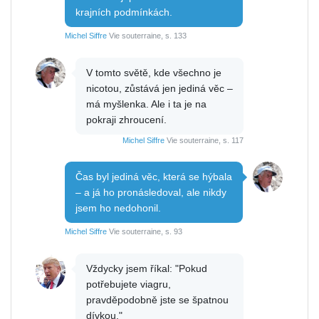
krajních podmínkách.
Michel Siffre
Vie souterraine, s. 133
V tomto světě, kde všechno je
nicotou, zůstává jen jediná věc –
má myšlenka. Ale i ta je na
pokraji zhroucení.
Michel Siffre
Vie souterraine, s. 117
Čas byl jediná věc, která se hýbala
– a já ho pronásledoval, ale nikdy
jsem ho nedohonil.
Michel Siffre
Vie souterraine, s. 93
Vždycky jsem říkal: "Pokud
potřebujete viagru,
pravděpodobně jste se špatnou
dívkou."