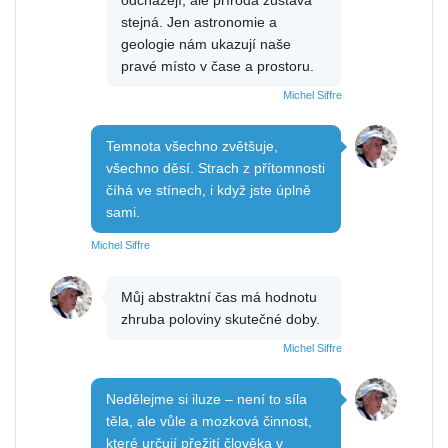
odcházejí, ale příroda zůstává
stejná. Jen astronomie a
geologie nám ukazují naše
pravé místo v čase a prostoru.
Michel Siffre
Temnota všechno zvětšuje,
všechno děsí. Strach z přítomnosti
číhá ve stínech, i když jste úplně
sami.
Michel Siffre
Můj abstraktní čas má hodnotu
zhruba poloviny skutečné doby.
Michel Siffre
Nedělejme si iluze – není to síla
těla, ale vůle a mozková činnost,
které určují přežití člověka v