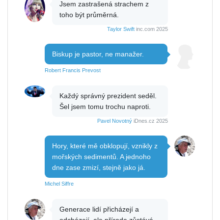
Jsem zastrašená strachem z
toho být průměrná.
Taylor Swift
inc.com 2025
Biskup je pastor, ne manažer.
Robert Francis Prevost
Každý správný prezident seděl.
Šel jsem tomu trochu naproti.
Pavel Novotný
iDnes.cz 2025
Hory, které mě obklopují, vznikly z
mořských sedimentů. A jednoho
dne zase zmizí, stejně jako já.
Michel Siffre
Generace lidí přicházejí a