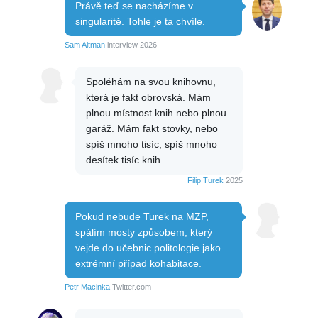
Právě teď se nacházíme v
singularitě. Tohle je ta chvíle.
Sam Altman
interview 2026
Spoléhám na svou knihovnu,
která je fakt obrovská. Mám
plnou místnost knih nebo plnou
garáž. Mám fakt stovky, nebo
spíš mnoho tisíc, spíš mnoho
desítek tisíc knih.
Filip Turek
2025
Pokud nebude Turek na MZP,
spálím mosty způsobem, který
vejde do učebnic politologie jako
extrémní případ kohabitace.
Petr Macinka
Twitter.com