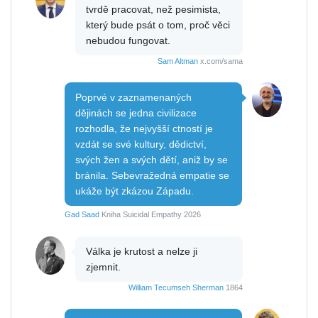
tvrdě pracovat, než pesimista,
který bude psát o tom, proč věci
nebudou fungovat.
Sam Altman
x.com/sama
Poprvé v zaznamenaných
dějinách se jedna civilizace
rozhodla, že nejvyšší ctností je
vzdát se své kultury, dědictví,
svých žen a svých dětí, aniž by se
bránila. Sebevražedná empatie se
ukáže být zkázou Západu.
Gad Saad
Kniha Suicidal Empathy 2026
Válka je krutost a nelze ji
zjemnit.
William Tecumseh Sherman
1864