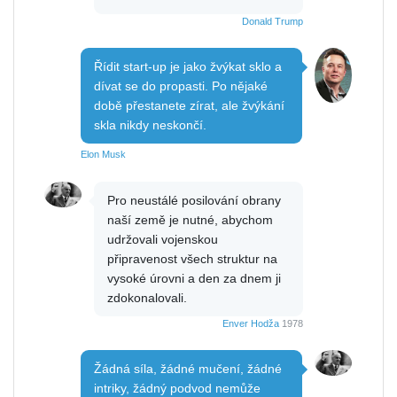
Donald Trump
Řídit start-up je jako žvýkat sklo a
dívat se do propasti. Po nějaké
době přestanete zírat, ale žvýkání
skla nikdy neskončí.
Elon Musk
Pro neustálé posilování obrany
naší země je nutné, abychom
udržovali vojenskou
připravenost všech struktur na
vysoké úrovni a den za dnem ji
zdokonalovali.
Enver Hodža
1978
Žádná síla, žádné mučení, žádné
intriky, žádný podvod nemůže