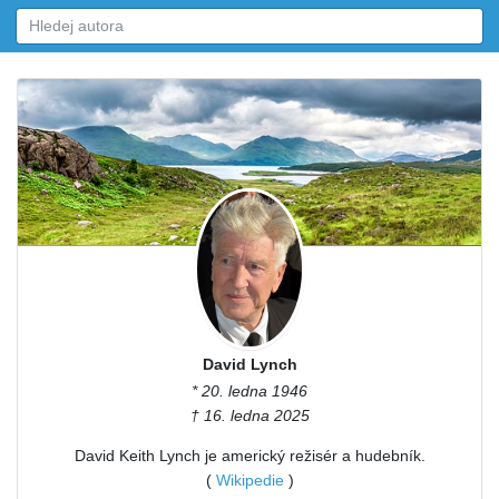
David Lynch
* 20. ledna 1946
† 16. ledna 2025
David Keith Lynch je americký režisér a hudebník.
(
Wikipedie
)