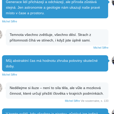
Generace lidí přicházejí a odcházejí, ale příroda zůstává
stejná. Jen astronomie a geologie nám ukazují naše pravé
místo v čase a prostoru.
Michel Siffre
Temnota všechno zvětšuje, všechno děsí. Strach z
přítomnosti číhá ve stínech, i když jste úplně sami.
Michel Siffre
Můj abstraktní čas má hodnotu zhruba poloviny skutečné
doby.
Michel Siffre
Nedělejme si iluze – není to síla těla, ale vůle a mozková
činnost, které určují přežití člověka v krajních podmínkách.
Michel Siffre
Vie souterraine, s. 133
V tomto světě, kde všechno je nicotou, zůstává jen jediná