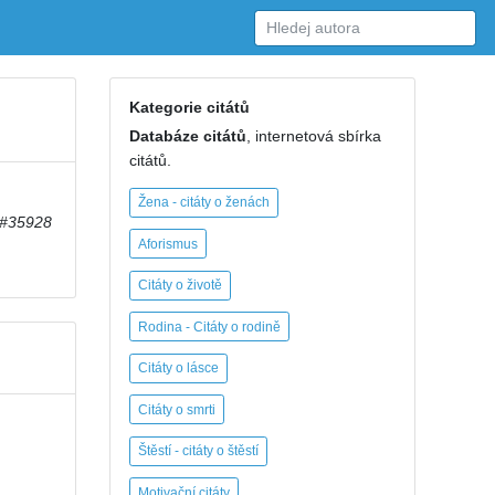
Kategorie citátů
Databáze citátů
, internetová sbírka
citátů.
Žena - citáty o ženách
#35928
Aforismus
Citáty o životě
Rodina - Citáty o rodině
Citáty o lásce
Citáty o smrti
Štěstí - citáty o štěstí
Motivační citáty