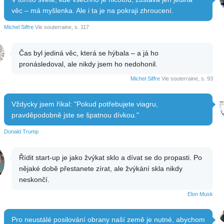
věc – má myšlenka. Ale i ta je na pokraji zhroucení.
Michel Siffre
Vie souterraine, s. 117
Čas byl jediná věc, která se hýbala – a já ho
pronásledoval, ale nikdy jsem ho nedohonil.
Michel Siffre
Vie souterraine, s. 93
Vždycky jsem říkal: "Pokud potřebujete viagru,
pravděpodobně jste se špatnou dívkou."
Donald Trump
Řídit start-up je jako žvýkat sklo a dívat se do propasti. Po
nějaké době přestanete zírat, ale žvýkání skla nikdy
neskončí.
Elon Musk
Pro neustálé posilování obrany naší země je nutné, abychom