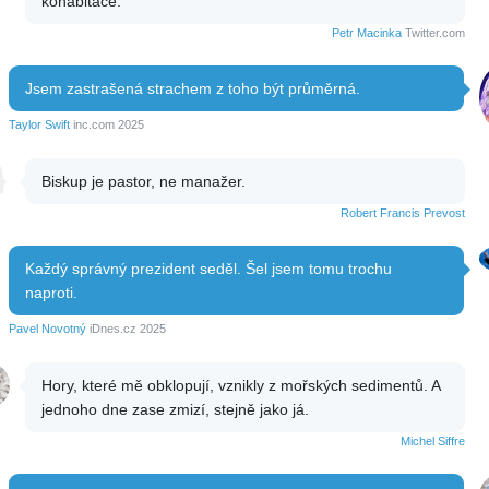
kohabitace.
Petr Macinka
Twitter.com
Jsem zastrašená strachem z toho být průměrná.
Taylor Swift
inc.com 2025
Biskup je pastor, ne manažer.
Robert Francis Prevost
Každý správný prezident seděl. Šel jsem tomu trochu
naproti.
Pavel Novotný
iDnes.cz 2025
Hory, které mě obklopují, vznikly z mořských sedimentů. A
jednoho dne zase zmizí, stejně jako já.
Michel Siffre