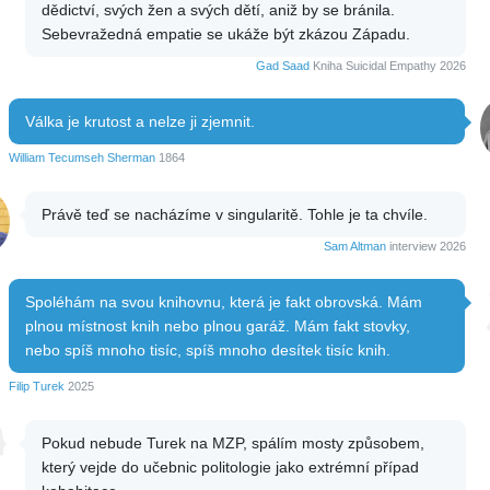
dědictví, svých žen a svých dětí, aniž by se bránila.
Sebevražedná empatie se ukáže být zkázou Západu.
Gad Saad
Kniha Suicidal Empathy 2026
Válka je krutost a nelze ji zjemnit.
William Tecumseh Sherman
1864
Právě teď se nacházíme v singularitě. Tohle je ta chvíle.
Sam Altman
interview 2026
Spoléhám na svou knihovnu, která je fakt obrovská. Mám
plnou místnost knih nebo plnou garáž. Mám fakt stovky,
nebo spíš mnoho tisíc, spíš mnoho desítek tisíc knih.
Filip Turek
2025
Pokud nebude Turek na MZP, spálím mosty způsobem,
který vejde do učebnic politologie jako extrémní případ