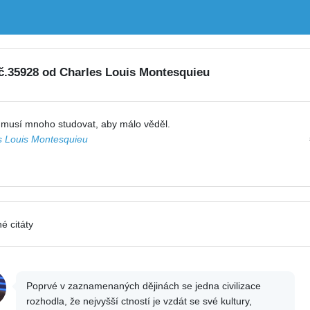
 č.35928 od Charles Louis Montesquieu
 musí mnoho studovat, aby málo věděl.
s Louis Montesquieu
é citáty
Poprvé v zaznamenaných dějinách se jedna civilizace
rozhodla, že nejvyšší ctností je vzdát se své kultury,