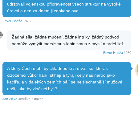
udržovali vojenskou připravenost všech struktur na vysoké
úrovni a den za dnem ji zdokonalovali.
Enver Hodža
1978
Žádná síla, žádné mučení, žádné intriky, žádný podvod
nemůže vymýtit marxismus-leninismus z myslí a srdcí lidí.
Enver Hodža
1980
A který Čech mohl by chladnou krví dívati se, kterak
cizozemci vůkol haní, stihají a týrají celý náš národ jako
kacíře, a v dalekých zemích pálí se nejšlechetnější mužové
naši, jako by zločinci byli?
Jan Žižka
Jedlička, Otakar