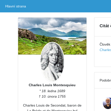
Hlavní strana
(current)
Citát
Člověk
Charle
Podobn
Charles Louis Montesquieu
* 18. ledna 1689
† 10. února 1755
Charles Louis de Secondat, baron de
La Brède et de Montesquieu byl