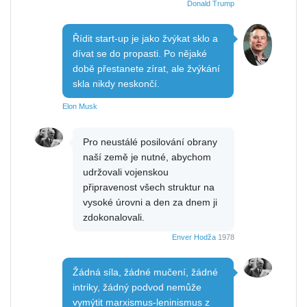
Donald Trump
Řídit start-up je jako žvýkat sklo a
dívat se do propasti. Po nějaké
době přestanete zírat, ale žvýkání
skla nikdy neskončí.
Elon Musk
Pro neustálé posilování obrany
naší země je nutné, abychom
udržovali vojenskou
připravenost všech struktur na
vysoké úrovni a den za dnem ji
zdokonalovali.
Enver Hodža
1978
Žádná síla, žádné mučení, žádné
intriky, žádný podvod nemůže
vymýtit marxismus-leninismus z