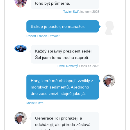
toho být průměrná.
Taylor Swift
inc.com 2025
Biskup je pastor, ne manažer.
Robert Francis Prevost
Každý správný prezident seděl.
Šel jsem tomu trochu naproti.
Pavel Novotný
iDnes.cz 2025
Hory, které mě obklopují, vznikly z
mořských sedimentů. A jednoho
dne zase zmizí, stejně jako já.
Michel Siffre
Generace lidí přicházejí a
odcházejí, ale příroda zůstává