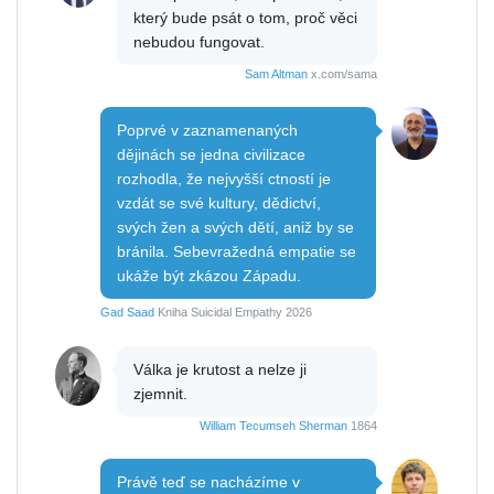
který bude psát o tom, proč věci
nebudou fungovat.
Sam Altman
x.com/sama
Poprvé v zaznamenaných
dějinách se jedna civilizace
rozhodla, že nejvyšší ctností je
vzdát se své kultury, dědictví,
svých žen a svých dětí, aniž by se
bránila. Sebevražedná empatie se
ukáže být zkázou Západu.
Gad Saad
Kniha Suicidal Empathy 2026
Válka je krutost a nelze ji
zjemnit.
William Tecumseh Sherman
1864
Právě teď se nacházíme v