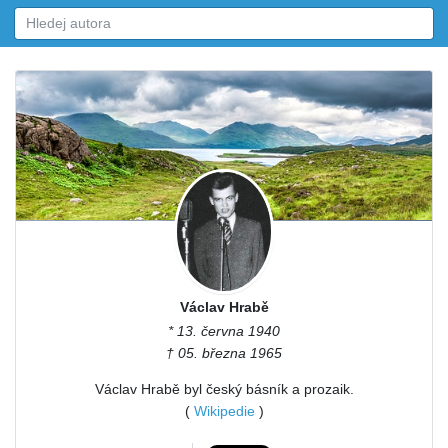
Václav Hrabě
* 13. června 1940
† 05. března 1965
Václav Hrabě byl český básník a prozaik.
(
Wikipedie
)