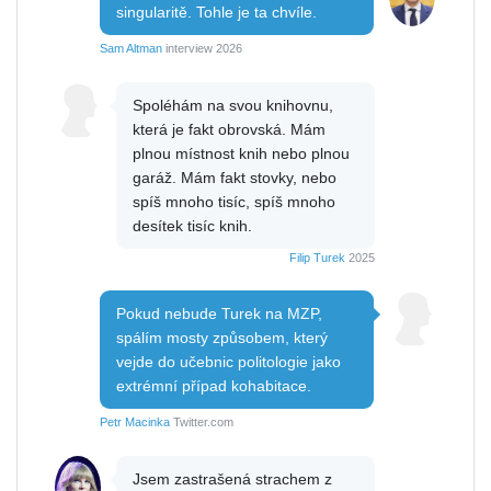
singularitě. Tohle je ta chvíle.
Sam Altman
interview 2026
Spoléhám na svou knihovnu,
která je fakt obrovská. Mám
plnou místnost knih nebo plnou
garáž. Mám fakt stovky, nebo
spíš mnoho tisíc, spíš mnoho
desítek tisíc knih.
Filip Turek
2025
Pokud nebude Turek na MZP,
spálím mosty způsobem, který
vejde do učebnic politologie jako
extrémní případ kohabitace.
Petr Macinka
Twitter.com
Jsem zastrašená strachem z