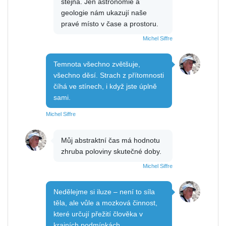
stejná. Jen astronomie a
geologie nám ukazují naše
pravé místo v čase a prostoru.
Michel Siffre
Temnota všechno zvětšuje,
všechno děsí. Strach z přítomnosti
číhá ve stínech, i když jste úplně
sami.
Michel Siffre
Můj abstraktní čas má hodnotu
zhruba poloviny skutečné doby.
Michel Siffre
Nedělejme si iluze – není to síla
těla, ale vůle a mozková činnost,
které určují přežití člověka v
krajních podmínkách.