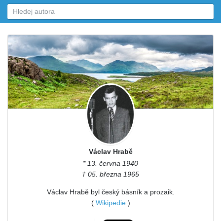
Václav Hrabě
* 13. června 1940
† 05. března 1965
Václav Hrabě byl český básník a prozaik.
(
Wikipedie
)