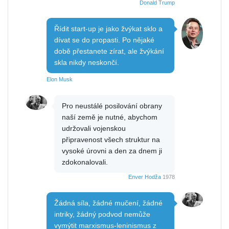
Donald Trump
Řídit start-up je jako žvýkat sklo a
dívat se do propasti. Po nějaké
době přestanete zírat, ale žvýkání
skla nikdy neskončí.
Elon Musk
Pro neustálé posilování obrany
naší země je nutné, abychom
udržovali vojenskou
připravenost všech struktur na
vysoké úrovni a den za dnem ji
zdokonalovali.
Enver Hodža
1978
Žádná síla, žádné mučení, žádné
intriky, žádný podvod nemůže
vymýtit marxismus-leninismus z