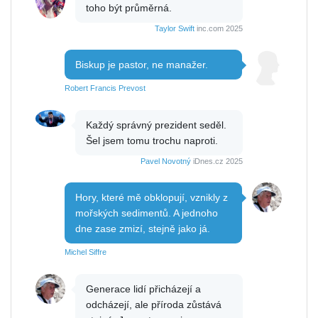
toho být průměrná.
Taylor Swift
inc.com 2025
Biskup je pastor, ne manažer.
Robert Francis Prevost
Každý správný prezident seděl.
Šel jsem tomu trochu naproti.
Pavel Novotný
iDnes.cz 2025
Hory, které mě obklopují, vznikly z
mořských sedimentů. A jednoho
dne zase zmizí, stejně jako já.
Michel Siffre
Generace lidí přicházejí a
odcházejí, ale příroda zůstává