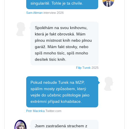
singularitě. Tohle je ta chvíle.
Sam Altman
interview 2026
Spoléhám na svou knihovnu,
která je fakt obrovská. Mám
plnou místnost knih nebo plnou
garáž. Mám fakt stovky, nebo
spíš mnoho tisíc, spíš mnoho
desítek tisíc knih.
Filip Turek
2025
Pokud nebude Turek na MZP,
spálím mosty způsobem, který
vejde do učebnic politologie jako
extrémní případ kohabitace.
Petr Macinka
Twitter.com
Jsem zastrašená strachem z