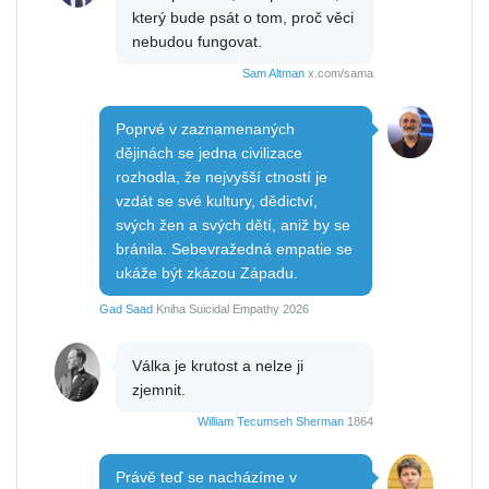
který bude psát o tom, proč věci
nebudou fungovat.
Sam Altman
x.com/sama
Poprvé v zaznamenaných
dějinách se jedna civilizace
rozhodla, že nejvyšší ctností je
vzdát se své kultury, dědictví,
svých žen a svých dětí, aniž by se
bránila. Sebevražedná empatie se
ukáže být zkázou Západu.
Gad Saad
Kniha Suicidal Empathy 2026
Válka je krutost a nelze ji
zjemnit.
William Tecumseh Sherman
1864
Právě teď se nacházíme v