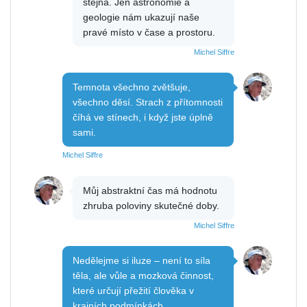
stejná. Jen astronomie a
geologie nám ukazují naše
pravé místo v čase a prostoru.
Michel Siffre
Temnota všechno zvětšuje,
všechno děsí. Strach z přítomnosti
číhá ve stínech, i když jste úplně
sami.
Michel Siffre
Můj abstraktní čas má hodnotu
zhruba poloviny skutečné doby.
Michel Siffre
Nedělejme si iluze – není to síla
těla, ale vůle a mozková činnost,
které určují přežití člověka v
krajních podmínkách.