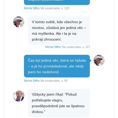
Michel Siffre
Vie souterraine, s. 133
V tomto světě, kde všechno je
nicotou, zůstává jen jediná věc –
má myšlenka. Ale i ta je na
pokraji zhroucení.
Michel Siffre
Vie souterraine, s. 117
Čas byl jediná věc, která se hýbala
– a já ho pronásledoval, ale nikdy
jsem ho nedohonil.
Michel Siffre
Vie souterraine, s. 93
Vždycky jsem říkal: "Pokud
potřebujete viagru,
pravděpodobně jste se špatnou
dívkou."