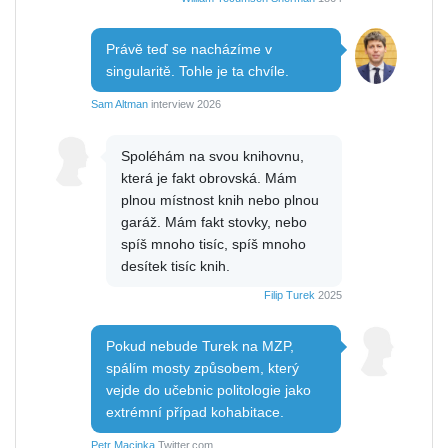
Právě teď se nacházíme v
singularitě. Tohle je ta chvíle.
Sam Altman
interview 2026
Spoléhám na svou knihovnu,
která je fakt obrovská. Mám
plnou místnost knih nebo plnou
garáž. Mám fakt stovky, nebo
spíš mnoho tisíc, spíš mnoho
desítek tisíc knih.
Filip Turek
2025
Pokud nebude Turek na MZP,
spálím mosty způsobem, který
vejde do učebnic politologie jako
extrémní případ kohabitace.
Petr Macinka
Twitter.com