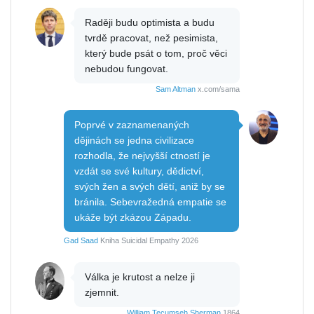
Raději budu optimista a budu
tvrdě pracovat, než pesimista,
který bude psát o tom, proč věci
nebudou fungovat.
Sam Altman
x.com/sama
Poprvé v zaznamenaných
dějinách se jedna civilizace
rozhodla, že nejvyšší ctností je
vzdát se své kultury, dědictví,
svých žen a svých dětí, aniž by se
bránila. Sebevražedná empatie se
ukáže být zkázou Západu.
Gad Saad
Kniha Suicidal Empathy 2026
Válka je krutost a nelze ji
zjemnit.
William Tecumseh Sherman
1864