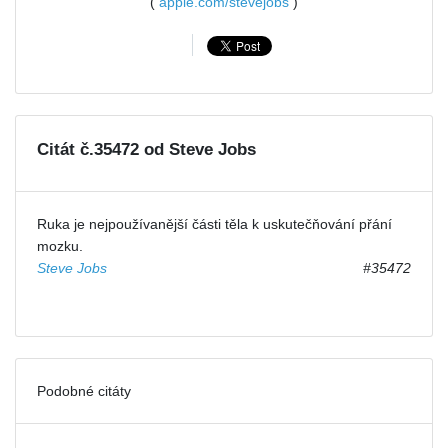
(
apple.com/stevejobs
)
Citát č.35472 od Steve Jobs
Ruka je nejpoužívanější části těla k uskutečňování přání
mozku.
Steve Jobs
#35472
Podobné citáty