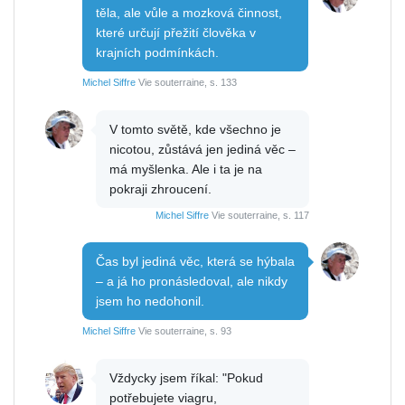
těla, ale vůle a mozková činnost,
které určují přežití člověka v
krajních podmínkách.
Michel Siffre
Vie souterraine, s. 133
V tomto světě, kde všechno je
nicotou, zůstává jen jediná věc –
má myšlenka. Ale i ta je na
pokraji zhroucení.
Michel Siffre
Vie souterraine, s. 117
Čas byl jediná věc, která se hýbala
– a já ho pronásledoval, ale nikdy
jsem ho nedohonil.
Michel Siffre
Vie souterraine, s. 93
Vždycky jsem říkal: "Pokud
potřebujete viagru,