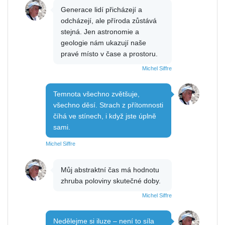
Generace lidí přicházejí a
odcházejí, ale příroda zůstává
stejná. Jen astronomie a
geologie nám ukazují naše
pravé místo v čase a prostoru.
Michel Siffre
Temnota všechno zvětšuje,
všechno děsí. Strach z přítomnosti
číhá ve stínech, i když jste úplně
sami.
Michel Siffre
Můj abstraktní čas má hodnotu
zhruba poloviny skutečné doby.
Michel Siffre
Nedělejme si iluze – není to síla