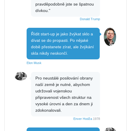
pravděpodobně jste se špatnou
dívkou."
Donald Trump
Řídit start-up je jako žvýkat sklo a
dívat se do propasti. Po nějaké
době přestanete zírat, ale žvýkání
skla nikdy neskončí.
Elon Musk
Pro neustálé posilování obrany
naší země je nutné, abychom
udržovali vojenskou
připravenost všech struktur na
vysoké úrovni a den za dnem ji
zdokonalovali.
Enver Hodža
1978