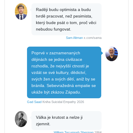
Raději budu optimista a budu
tvrdě pracovat, než pesimista,
který bude psát o tom, proč věci
nebudou fungovat.
Sam Altman
x.com/sama
Poprvé v zaznamenaných
dějinách se jedna civilizace
rozhodla, že nejvyšší ctností je
vzdát se své kultury, dědictví,
svých žen a svých dětí, aniž by se
bránila. Sebevražedná empatie se
ukáže být zkázou Západu.
Gad Saad
Kniha Suicidal Empathy 2026
Válka je krutost a nelze ji
zjemnit.
William Tecumseh Sherman
1864