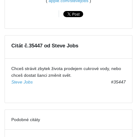
(
apple.com/stevejobs
)
Citát č.35447 od Steve Jobs
Chceš strávit zbytek života prodejem cukrové vody, nebo
chceš dostat šanci změnit svět.
Steve Jobs
#35447
Podobné citáty