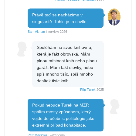
Právě teď se nacházíme v
singularitě. Tohle je ta chvíle.
Sam Altman
interview 2026
Spoléhám na svou knihovnu,
která je fakt obrovská. Mám
plnou místnost knih nebo plnou
garáž. Mám fakt stovky, nebo
spíš mnoho tisíc, spíš mnoho
desítek tisíc knih.
Filip Turek
2025
Pokud nebude Turek na MZP,
spálím mosty způsobem, který
vejde do učebnic politologie jako
extrémní případ kohabitace.
Petr Macinka
Twitter.com