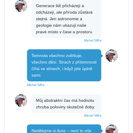
Generace lidí přicházejí a
odcházejí, ale příroda zůstává
stejná. Jen astronomie a
geologie nám ukazují naše
pravé místo v čase a prostoru.
Michel Siffre
Temnota všechno zvětšuje,
všechno děsí. Strach z přítomnosti
číhá ve stínech, i když jste úplně
sami.
Michel Siffre
Můj abstraktní čas má hodnotu
zhruba poloviny skutečné doby.
Michel Siffre
Nedělejme si iluze – není to síla