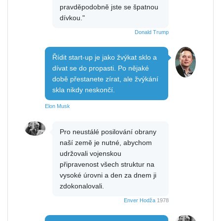
pravděpodobně jste se špatnou
dívkou."
Donald Trump
Řídit start-up je jako žvýkat sklo a
dívat se do propasti. Po nějaké
době přestanete zírat, ale žvýkání
skla nikdy neskončí.
Elon Musk
Pro neustálé posilování obrany
naší země je nutné, abychom
udržovali vojenskou
připravenost všech struktur na
vysoké úrovni a den za dnem ji
zdokonalovali.
Enver Hodža
1978