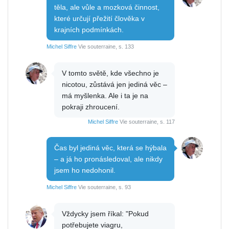
těla, ale vůle a mozková činnost,
které určují přežití člověka v
krajních podmínkách.
Michel Siffre
Vie souterraine, s. 133
V tomto světě, kde všechno je
nicotou, zůstává jen jediná věc –
má myšlenka. Ale i ta je na
pokraji zhroucení.
Michel Siffre
Vie souterraine, s. 117
Čas byl jediná věc, která se hýbala
– a já ho pronásledoval, ale nikdy
jsem ho nedohonil.
Michel Siffre
Vie souterraine, s. 93
Vždycky jsem říkal: "Pokud
potřebujete viagru,