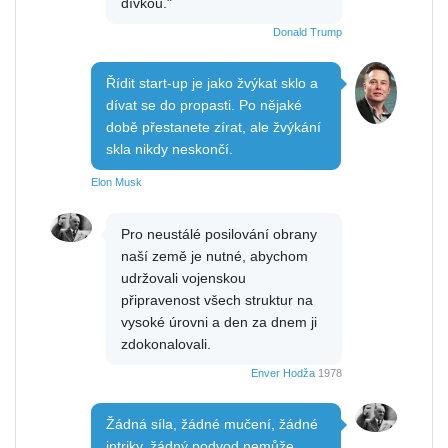
dívkou."
Donald Trump
Řídit start-up je jako žvýkat sklo a
dívat se do propasti. Po nějaké
době přestanete zírat, ale žvýkání
skla nikdy neskončí.
Elon Musk
Pro neustálé posilování obrany
naší země je nutné, abychom
udržovali vojenskou
připravenost všech struktur na
vysoké úrovni a den za dnem ji
zdokonalovali.
Enver Hodža
1978
Žádná síla, žádné mučení, žádné
intriky, žádný podvod nemůže