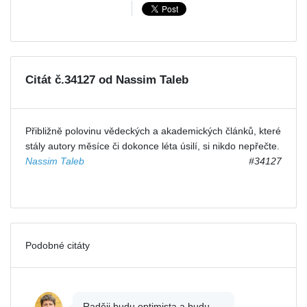
Citát č.34127 od Nassim Taleb
Přibližně polovinu vědeckých a akademických článků, které
stály autory měsíce či dokonce léta úsilí, si nikdo nepřečte.
Nassim Taleb
#34127
Podobné citáty
Raději budu optimista a budu