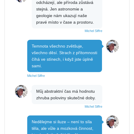
odcházejí, ale příroda zůstává
stejná. Jen astronomie a
geologie nám ukazují naše
pravé místo v čase a prostoru.
Michel Siffre
Temnota všechno zvětšuje,
všechno děsí. Strach z přítomnosti
číhá ve stínech, i když jste úplně
sami.
Michel Siffre
Můj abstraktní čas má hodnotu
zhruba poloviny skutečné doby.
Michel Siffre
Nedělejme si iluze – není to síla
těla, ale vůle a mozková činnost,