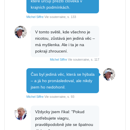
které určují přežití člověka v
krajních podmínkách.
Michel Siffre
Vie souterraine, s. 133
V tomto světě, kde všechno je
nicotou, zůstává jen jediná věc –
má myšlenka. Ale i ta je na
pokraji zhroucení.
Michel Siffre
Vie souterraine, s. 117
Čas byl jediná věc, která se hýbala
– a já ho pronásledoval, ale nikdy
jsem ho nedohonil.
Michel Siffre
Vie souterraine, s. 93
Vždycky jsem říkal: "Pokud
potřebujete viagru,
pravděpodobně jste se špatnou