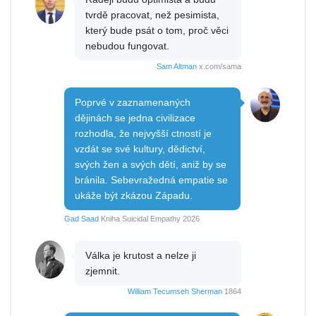
tvrdě pracovat, než pesimista,
který bude psát o tom, proč věci
nebudou fungovat.
Sam Altman
x.com/sama
Poprvé v zaznamenaných
dějinách se jedna civilizace
rozhodla, že nejvyšší ctností je
vzdát se své kultury, dědictví,
svých žen a svých dětí, aniž by se
bránila. Sebevražedná empatie se
ukáže být zkázou Západu.
Gad Saad
Kniha Suicidal Empathy 2026
Válka je krutost a nelze ji
zjemnit.
William Tecumseh Sherman
1864