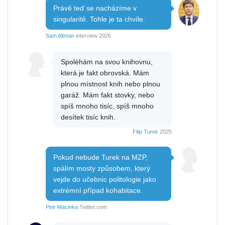
Právě teď se nacházíme v
singularitě. Tohle je ta chvíle.
Sam Altman
interview 2026
Spoléhám na svou knihovnu,
která je fakt obrovská. Mám
plnou místnost knih nebo plnou
garáž. Mám fakt stovky, nebo
spíš mnoho tisíc, spíš mnoho
desítek tisíc knih.
Filip Turek
2025
Pokud nebude Turek na MZP,
spálím mosty způsobem, který
vejde do učebnic politologie jako
extrémní případ kohabitace.
Petr Macinka
Twitter.com