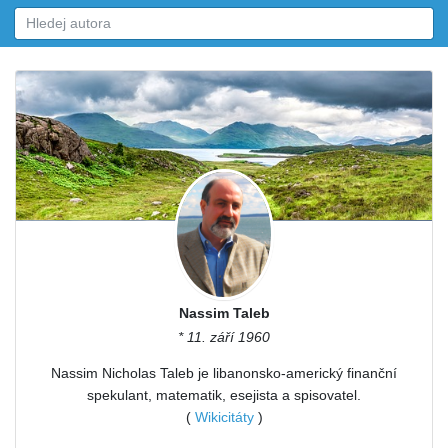
Nassim Taleb
* 11. září 1960
Nassim Nicholas Taleb je libanonsko-americký finanční
spekulant, matematik, esejista a spisovatel.
(
Wikicitáty
)