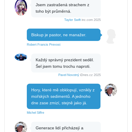
Jsem zastrašená strachem z
toho být průměrná.
Taylor Swift
inc.com 2025
Biskup je pastor, ne manažer.
Robert Francis Prevost
Každý správný prezident seděl.
Šel jsem tomu trochu naproti.
Pavel Novotný
iDnes.cz 2025
Hory, které mě obklopují, vznikly z
mořských sedimentů. A jednoho
dne zase zmizí, stejně jako já.
Michel Siffre
Generace lidí přicházejí a