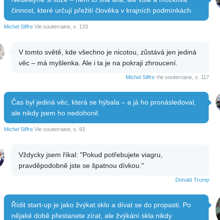
činnost, které určují přežití člověka v krajních podmínkách.
Michel Siffre
Vie souterraine, s. 133
V tomto světě, kde všechno je nicotou, zůstává jen jediná
věc – má myšlenka. Ale i ta je na pokraji zhroucení.
Michel Siffre
Vie souterraine, s. 117
Čas byl jediná věc, která se hýbala – a já ho pronásledoval,
ale nikdy jsem ho nedohonil.
Michel Siffre
Vie souterraine, s. 93
Vždycky jsem říkal: "Pokud potřebujete viagru,
pravděpodobně jste se špatnou dívkou."
Donald Trump
Řídit start-up je jako žvýkat sklo a dívat se do propasti. Po
nějaké době přestanete zírat, ale žvýkání skla nikdy