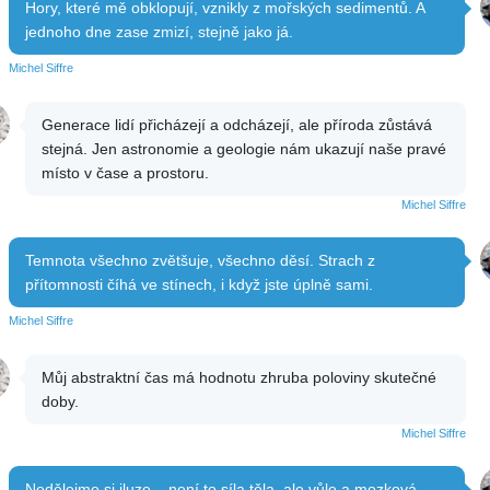
Hory, které mě obklopují, vznikly z mořských sedimentů. A
jednoho dne zase zmizí, stejně jako já.
Michel Siffre
Generace lidí přicházejí a odcházejí, ale příroda zůstává
stejná. Jen astronomie a geologie nám ukazují naše pravé
místo v čase a prostoru.
Michel Siffre
Temnota všechno zvětšuje, všechno děsí. Strach z
přítomnosti číhá ve stínech, i když jste úplně sami.
Michel Siffre
Můj abstraktní čas má hodnotu zhruba poloviny skutečné
doby.
Michel Siffre
Nedělejme si iluze – není to síla těla, ale vůle a mozková