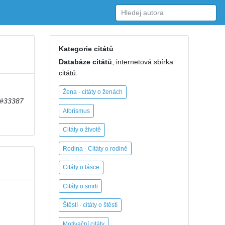
Kategorie citátů
Databáze citátů
, internetová sbírka
citátů.
Žena - citáty o ženách
#33387
Aforismus
Citáty o životě
Rodina - Citáty o rodině
Citáty o lásce
Citáty o smrti
Štěstí - citáty o štěstí
Motivační citáty