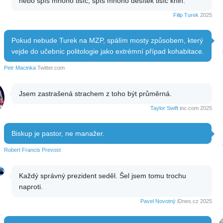
nebo spíš mnoho tisíc, spíš mnoho desítek tisíc knih.
Filip Turek
2025
Pokud nebude Turek na MZP, spálím mosty způsobem, který
vejde do učebnic politologie jako extrémní případ kohabitace.
Petr Macinka
Twitter.com
Jsem zastrašená strachem z toho být průměrná.
Taylor Swift
inc.com 2025
Biskup je pastor, ne manažer.
Robert Francis Prevost
Každý správný prezident seděl. Šel jsem tomu trochu
naproti.
Pavel Novotný
iDnes.cz 2025