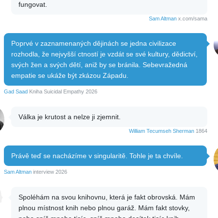
fungovat.
Sam Altman
x.com/sama
Poprvé v zaznamenaných dějinách se jedna civilizace
rozhodla, že nejvyšší ctností je vzdát se své kultury, dědictví,
svých žen a svých dětí, aniž by se bránila. Sebevražedná
empatie se ukáže být zkázou Západu.
Gad Saad
Kniha Suicidal Empathy 2026
Válka je krutost a nelze ji zjemnit.
William Tecumseh Sherman
1864
Právě teď se nacházíme v singularitě. Tohle je ta chvíle.
Sam Altman
interview 2026
Spoléhám na svou knihovnu, která je fakt obrovská. Mám
plnou místnost knih nebo plnou garáž. Mám fakt stovky,