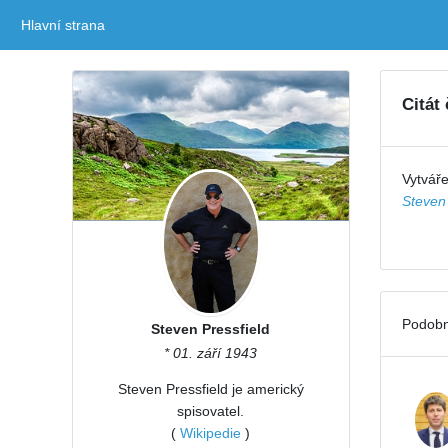
Hlavní strana
(current)
Citát
Vytváře
Steven 
Podobn
Steven Pressfield
* 01. září 1943
Steven Pressfield je americký
spisovatel.
(
Wikipedie
)