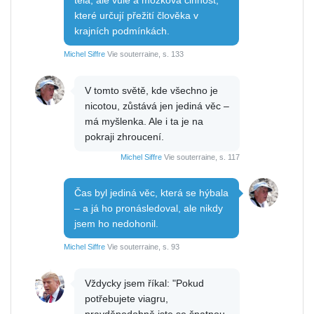
které určují přežití člověka v
krajních podmínkách.
Michel Siffre
Vie souterraine, s. 133
V tomto světě, kde všechno je
nicotou, zůstává jen jediná věc –
má myšlenka. Ale i ta je na
pokraji zhroucení.
Michel Siffre
Vie souterraine, s. 117
Čas byl jediná věc, která se hýbala
– a já ho pronásledoval, ale nikdy
jsem ho nedohonil.
Michel Siffre
Vie souterraine, s. 93
Vždycky jsem říkal: "Pokud
potřebujete viagru,
pravděpodobně jste se špatnou