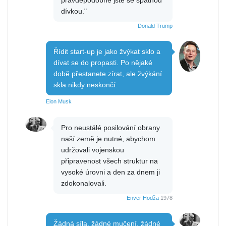
dívkou."
Donald Trump
Řídit start-up je jako žvýkat sklo a
dívat se do propasti. Po nějaké
době přestanete zírat, ale žvýkání
skla nikdy neskončí.
Elon Musk
Pro neustálé posilování obrany
naší země je nutné, abychom
udržovali vojenskou
připravenost všech struktur na
vysoké úrovni a den za dnem ji
zdokonalovali.
Enver Hodža
1978
Žádná síla, žádné mučení, žádné