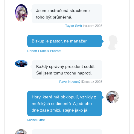
Jsem zastrašená strachem z
toho být průměrná.
Taylor Swift
inc.com 2025
Biskup je pastor, ne manažer.
Robert Francis Prevost
Každý správný prezident seděl.
Šel jsem tomu trochu naproti.
Pavel Novotný
iDnes.cz 2025
Hory, které mě obklopují, vznikly z
mořských sedimentů. A jednoho
dne zase zmizí, stejně jako já.
Michel Siffre