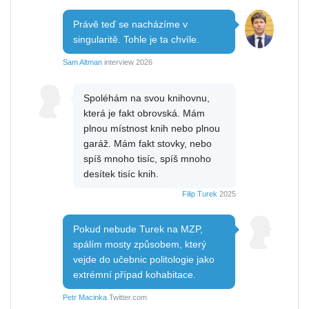
Právě teď se nacházíme v
singularitě. Tohle je ta chvíle.
Sam Altman
interview 2026
Spoléhám na svou knihovnu,
která je fakt obrovská. Mám
plnou místnost knih nebo plnou
garáž. Mám fakt stovky, nebo
spíš mnoho tisíc, spíš mnoho
desítek tisíc knih.
Filip Turek
2025
Pokud nebude Turek na MZP,
spálím mosty způsobem, který
vejde do učebnic politologie jako
extrémní případ kohabitace.
Petr Macinka
Twitter.com