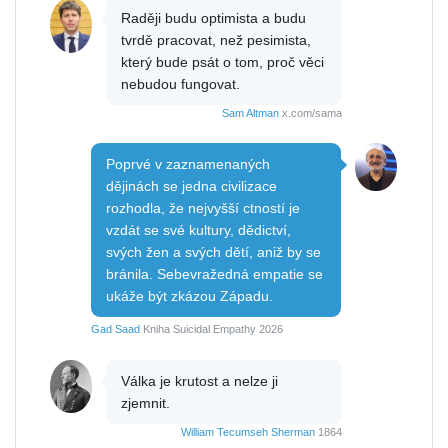
Raději budu optimista a budu
tvrdě pracovat, než pesimista,
který bude psát o tom, proč věci
nebudou fungovat.
Sam Altman
x.com/sama
Poprvé v zaznamenaných
dějinách se jedna civilizace
rozhodla, že nejvyšší ctností je
vzdát se své kultury, dědictví,
svých žen a svých dětí, aniž by se
bránila. Sebevražedná empatie se
ukáže být zkázou Západu.
Gad Saad
Kniha Suicidal Empathy 2026
Válka je krutost a nelze ji
zjemnit.
William Tecumseh Sherman
1864