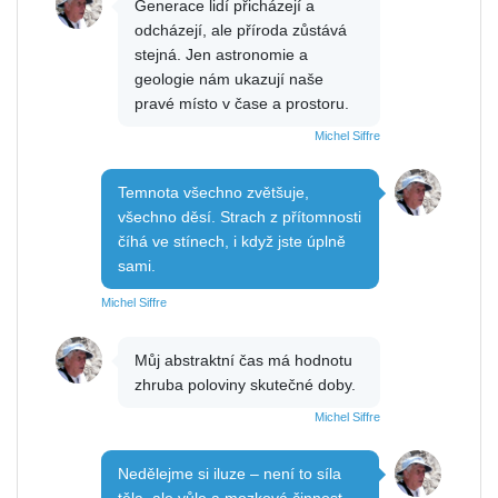
Generace lidí přicházejí a
odcházejí, ale příroda zůstává
stejná. Jen astronomie a
geologie nám ukazují naše
pravé místo v čase a prostoru.
Michel Siffre
Temnota všechno zvětšuje,
všechno děsí. Strach z přítomnosti
číhá ve stínech, i když jste úplně
sami.
Michel Siffre
Můj abstraktní čas má hodnotu
zhruba poloviny skutečné doby.
Michel Siffre
Nedělejme si iluze – není to síla
těla, ale vůle a mozková činnost,