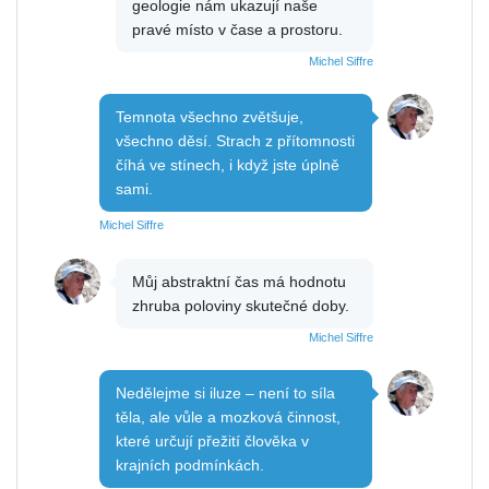
geologie nám ukazují naše
pravé místo v čase a prostoru.
Michel Siffre
Temnota všechno zvětšuje,
všechno děsí. Strach z přítomnosti
číhá ve stínech, i když jste úplně
sami.
Michel Siffre
Můj abstraktní čas má hodnotu
zhruba poloviny skutečné doby.
Michel Siffre
Nedělejme si iluze – není to síla
těla, ale vůle a mozková činnost,
které určují přežití člověka v
krajních podmínkách.