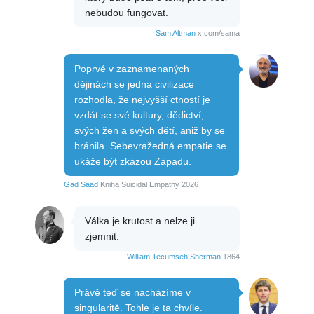
nebudou fungovat.
Sam Altman
x.com/sama
Poprvé v zaznamenaných
dějinách se jedna civilizace
rozhodla, že nejvyšší ctností je
vzdát se své kultury, dědictví,
svých žen a svých dětí, aniž by se
bránila. Sebevražedná empatie se
ukáže být zkázou Západu.
Gad Saad
Kniha Suicidal Empathy 2026
Válka je krutost a nelze ji
zjemnit.
William Tecumseh Sherman
1864
Právě teď se nacházíme v
singularitě. Tohle je ta chvíle.