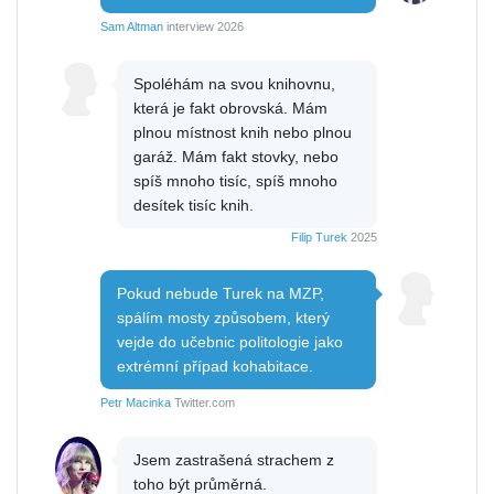
Sam Altman
interview 2026
Spoléhám na svou knihovnu,
která je fakt obrovská. Mám
plnou místnost knih nebo plnou
garáž. Mám fakt stovky, nebo
spíš mnoho tisíc, spíš mnoho
desítek tisíc knih.
Filip Turek
2025
Pokud nebude Turek na MZP,
spálím mosty způsobem, který
vejde do učebnic politologie jako
extrémní případ kohabitace.
Petr Macinka
Twitter.com
Jsem zastrašená strachem z
toho být průměrná.