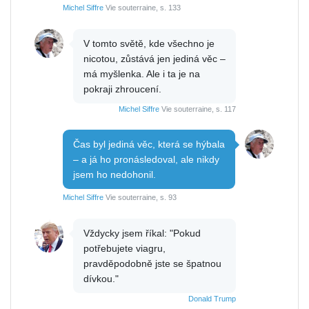
Michel Siffre
Vie souterraine, s. 133
V tomto světě, kde všechno je
nicotou, zůstává jen jediná věc –
má myšlenka. Ale i ta je na
pokraji zhroucení.
Michel Siffre
Vie souterraine, s. 117
Čas byl jediná věc, která se hýbala
– a já ho pronásledoval, ale nikdy
jsem ho nedohonil.
Michel Siffre
Vie souterraine, s. 93
Vždycky jsem říkal: "Pokud
potřebujete viagru,
pravděpodobně jste se špatnou
dívkou."
Donald Trump