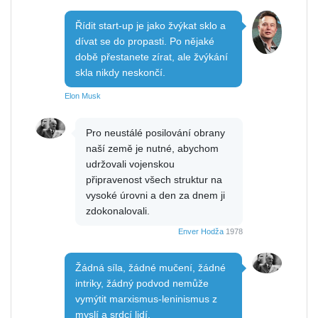
Řídit start-up je jako žvýkat sklo a
dívat se do propasti. Po nějaké
době přestanete zírat, ale žvýkání
skla nikdy neskončí.
Elon Musk
Pro neustálé posilování obrany
naší země je nutné, abychom
udržovali vojenskou
připravenost všech struktur na
vysoké úrovni a den za dnem ji
zdokonalovali.
Enver Hodža
1978
Žádná síla, žádné mučení, žádné
intriky, žádný podvod nemůže
vymýtit marxismus-leninismus z
myslí a srdcí lidí.