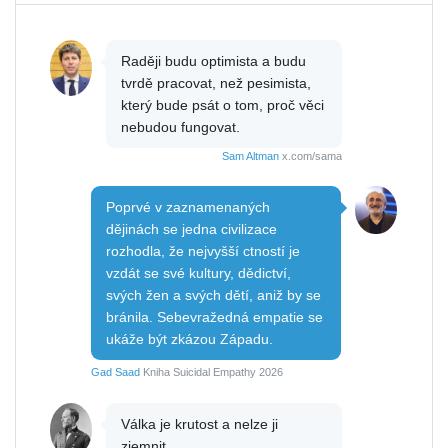
Raději budu optimista a budu
tvrdě pracovat, než pesimista,
který bude psát o tom, proč věci
nebudou fungovat.
Sam Altman
x.com/sama
Poprvé v zaznamenaných
dějinách se jedna civilizace
rozhodla, že nejvyšší ctností je
vzdát se své kultury, dědictví,
svých žen a svých dětí, aniž by se
bránila. Sebevražedná empatie se
ukáže být zkázou Západu.
Gad Saad
Kniha Suicidal Empathy 2026
Válka je krutost a nelze ji
zjemnit.