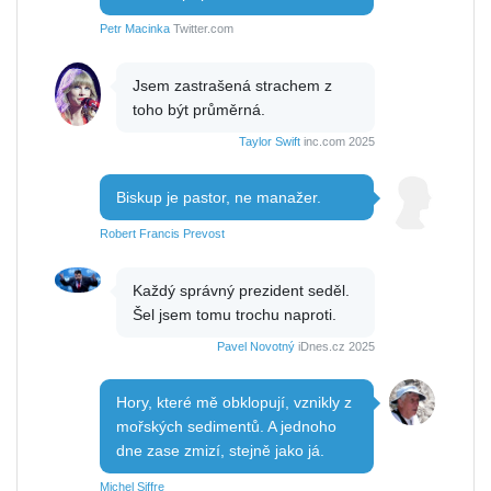
Petr Macinka
Twitter.com
Jsem zastrašená strachem z
toho být průměrná.
Taylor Swift
inc.com 2025
Biskup je pastor, ne manažer.
Robert Francis Prevost
Každý správný prezident seděl.
Šel jsem tomu trochu naproti.
Pavel Novotný
iDnes.cz 2025
Hory, které mě obklopují, vznikly z
mořských sedimentů. A jednoho
dne zase zmizí, stejně jako já.
Michel Siffre