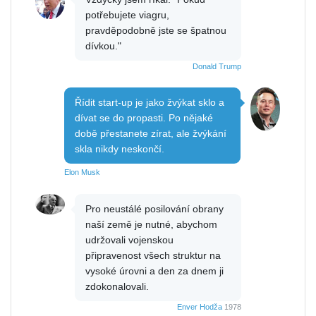
potřebujete viagru,
pravděpodobně jste se špatnou
dívkou."
Donald Trump
Řídit start-up je jako žvýkat sklo a
dívat se do propasti. Po nějaké
době přestanete zírat, ale žvýkání
skla nikdy neskončí.
Elon Musk
Pro neustálé posilování obrany
naší země je nutné, abychom
udržovali vojenskou
připravenost všech struktur na
vysoké úrovni a den za dnem ji
zdokonalovali.
Enver Hodža
1978