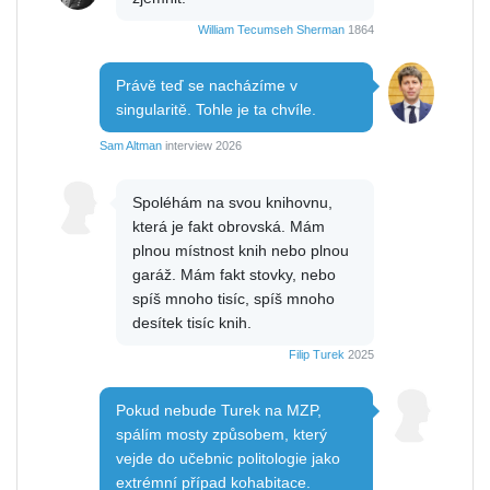
William Tecumseh Sherman
1864
Právě teď se nacházíme v
singularitě. Tohle je ta chvíle.
Sam Altman
interview 2026
Spoléhám na svou knihovnu,
která je fakt obrovská. Mám
plnou místnost knih nebo plnou
garáž. Mám fakt stovky, nebo
spíš mnoho tisíc, spíš mnoho
desítek tisíc knih.
Filip Turek
2025
Pokud nebude Turek na MZP,
spálím mosty způsobem, který
vejde do učebnic politologie jako
extrémní případ kohabitace.