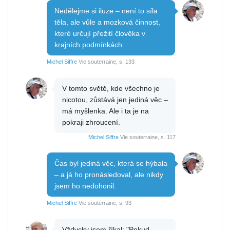
Nedělejme si iluze – není to síla
těla, ale vůle a mozková činnost,
které určují přežití člověka v
krajních podmínkách.
Michel Siffre
Vie souterraine, s. 133
V tomto světě, kde všechno je
nicotou, zůstává jen jediná věc –
má myšlenka. Ale i ta je na
pokraji zhroucení.
Michel Siffre
Vie souterraine, s. 117
Čas byl jediná věc, která se hýbala
– a já ho pronásledoval, ale nikdy
jsem ho nedohonil.
Michel Siffre
Vie souterraine, s. 93
Vždycky jsem říkal: "Pokud