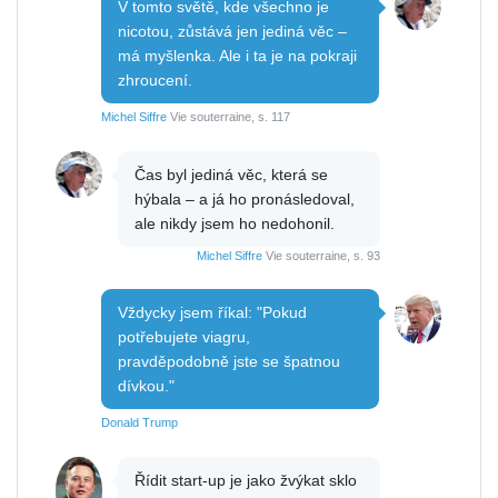
V tomto světě, kde všechno je
nicotou, zůstává jen jediná věc –
má myšlenka. Ale i ta je na pokraji
zhroucení.
Michel Siffre
Vie souterraine, s. 117
Čas byl jediná věc, která se
hýbala – a já ho pronásledoval,
ale nikdy jsem ho nedohonil.
Michel Siffre
Vie souterraine, s. 93
Vždycky jsem říkal: "Pokud
potřebujete viagru,
pravděpodobně jste se špatnou
dívkou."
Donald Trump
Řídit start-up je jako žvýkat sklo