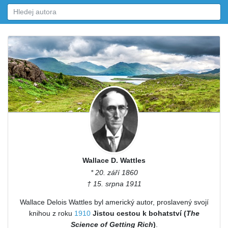
Wallace D. Wattles
* 20. září 1860
† 15. srpna 1911
Wallace Delois Wattles byl americký autor, proslavený svojí
knihou z roku
1910
Jistou cestou k bohatství (
The
Science of Getting Rich
)
.