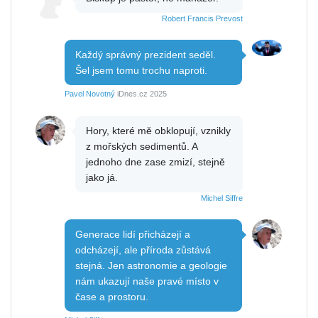
Robert Francis Prevost
Každý správný prezident seděl.
Šel jsem tomu trochu naproti.
Pavel Novotný
iDnes.cz 2025
Hory, které mě obklopují, vznikly
z mořských sedimentů. A
jednoho dne zase zmizí, stejně
jako já.
Michel Siffre
Generace lidí přicházejí a
odcházejí, ale příroda zůstává
stejná. Jen astronomie a geologie
nám ukazují naše pravé místo v
čase a prostoru.