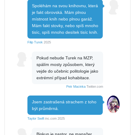
Spoléhám na svou knihovnu, která
je fakt obrovská. Mám plnou
místnost knih nebo plnou garáž.
Mám fakt stovky, nebo spíš mnoho
tisíc, spíš mnoho desítek tisíc knih.
Filip Turek
2025
Pokud nebude Turek na MZP,
spálím mosty způsobem, který
vejde do učebnic politologie jako
extrémní případ kohabitace.
Petr Macinka
Twitter.com
Jsem zastrašená strachem z toho
být průměrná.
Taylor Swift
inc.com 2025
Biskup je pastor, ne manažer.