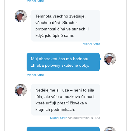
Michel Siffre
Temnota všechno zvětšuje,
všechno děsí. Strach z
přítomnosti číhá ve stínech, i
když jste úplně sami.
Michel Siffre
Můj abstraktní čas má hodnotu
zhruba poloviny skutečné doby.
Michel Siffre
Nedělejme si iluze – není to síla
těla, ale vůle a mozková činnost,
které určují přežití člověka v
krajních podmínkách.
Michel Siffre
Vie souterraine, s. 133