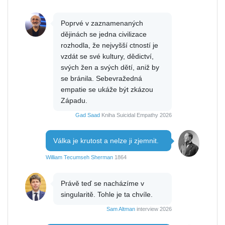
Poprvé v zaznamenaných
dějinách se jedna civilizace
rozhodla, že nejvyšší ctností je
vzdát se své kultury, dědictví,
svých žen a svých dětí, aniž by
se bránila. Sebevražedná
empatie se ukáže být zkázou
Západu.
Gad Saad
Kniha Suicidal Empathy 2026
Válka je krutost a nelze ji zjemnit.
William Tecumseh Sherman
1864
Právě teď se nacházíme v
singularitě. Tohle je ta chvíle.
Sam Altman
interview 2026