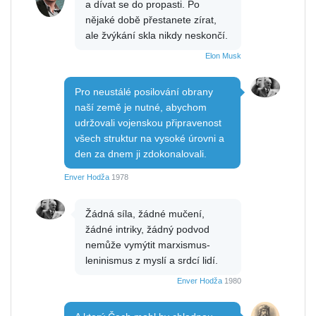
a dívat se do propasti. Po
nějaké době přestanete zírat,
ale žvýkání skla nikdy neskončí.
Elon Musk
Pro neustálé posilování obrany
naší země je nutné, abychom
udržovali vojenskou připravenost
všech struktur na vysoké úrovni a
den za dnem ji zdokonalovali.
Enver Hodža
1978
Žádná síla, žádné mučení,
žádné intriky, žádný podvod
nemůže vymýtit marxismus-
leninismus z myslí a srdcí lidí.
Enver Hodža
1980