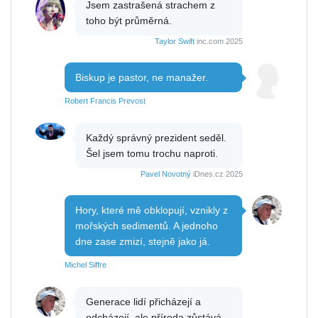
Jsem zastrašená strachem z
toho být průměrná.
Taylor Swift
inc.com 2025
Biskup je pastor, ne manažer.
Robert Francis Prevost
Každý správný prezident seděl.
Šel jsem tomu trochu naproti.
Pavel Novotný
iDnes.cz 2025
Hory, které mě obklopují, vznikly z
mořských sedimentů. A jednoho
dne zase zmizí, stejně jako já.
Michel Siffre
Generace lidí přicházejí a
odcházejí, ale příroda zůstává