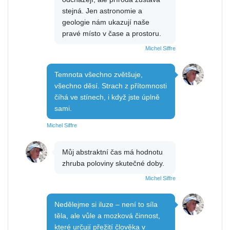
stejná. Jen astronomie a
geologie nám ukazují naše
pravé místo v čase a prostoru.
Michel Siffre
Temnota všechno zvětšuje,
všechno děsí. Strach z přítomnosti
číhá ve stínech, i když jste úplně
sami.
Michel Siffre
Můj abstraktní čas má hodnotu
zhruba poloviny skutečné doby.
Michel Siffre
Nedělejme si iluze – není to síla
těla, ale vůle a mozková činnost,
které určují přežití člověka v