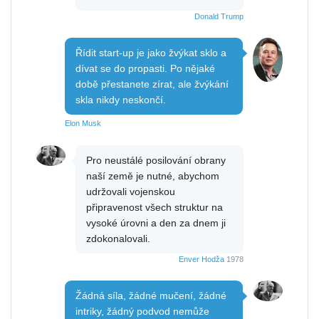
Donald Trump
Řídit start-up je jako žvýkat sklo a
dívat se do propasti. Po nějaké
době přestanete zírat, ale žvýkání
skla nikdy neskončí.
Elon Musk
Pro neustálé posilování obrany
naší země je nutné, abychom
udržovali vojenskou
připravenost všech struktur na
vysoké úrovni a den za dnem ji
zdokonalovali.
Enver Hodža
1978
Žádná síla, žádné mučení, žádné
intriky, žádný podvod nemůže