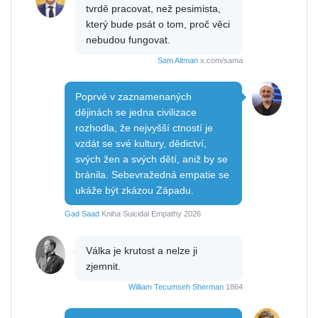
tvrdě pracovat, než pesimista,
který bude psát o tom, proč věci
nebudou fungovat.
Sam Altman
x.com/sama
Poprvé v zaznamenaných
dějinách se jedna civilizace
rozhodla, že nejvyšší ctností je
vzdát se své kultury, dědictví,
svých žen a svých dětí, aniž by se
bránila. Sebevražedná empatie se
ukáže být zkázou Západu.
Gad Saad
Kniha Suicidal Empathy 2026
Válka je krutost a nelze ji
zjemnit.
William Tecumseh Sherman
1864