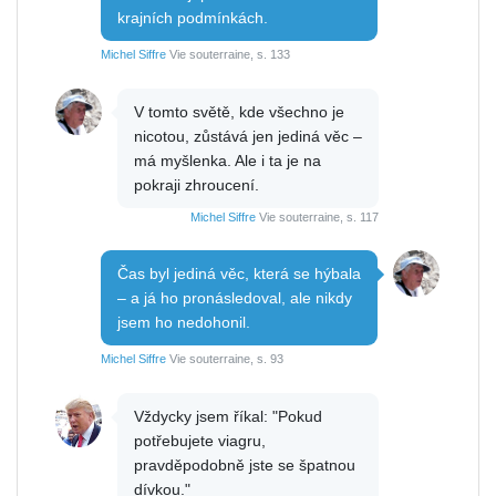
krajních podmínkách.
Michel Siffre
Vie souterraine, s. 133
V tomto světě, kde všechno je
nicotou, zůstává jen jediná věc –
má myšlenka. Ale i ta je na
pokraji zhroucení.
Michel Siffre
Vie souterraine, s. 117
Čas byl jediná věc, která se hýbala
– a já ho pronásledoval, ale nikdy
jsem ho nedohonil.
Michel Siffre
Vie souterraine, s. 93
Vždycky jsem říkal: "Pokud
potřebujete viagru,
pravděpodobně jste se špatnou
dívkou."