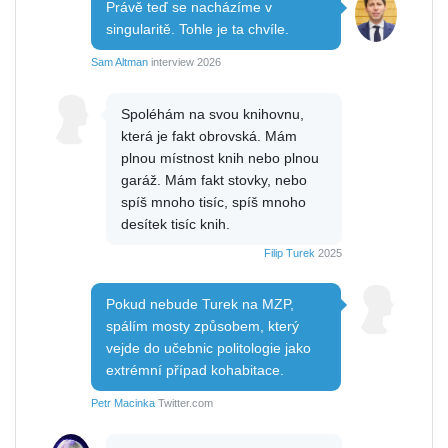
Právě teď se nacházíme v
singularitě. Tohle je ta chvíle.
Sam Altman
interview 2026
Spoléhám na svou knihovnu,
která je fakt obrovská. Mám
plnou místnost knih nebo plnou
garáž. Mám fakt stovky, nebo
spíš mnoho tisíc, spíš mnoho
desítek tisíc knih.
Filip Turek
2025
Pokud nebude Turek na MZP,
spálím mosty způsobem, který
vejde do učebnic politologie jako
extrémní případ kohabitace.
Petr Macinka
Twitter.com