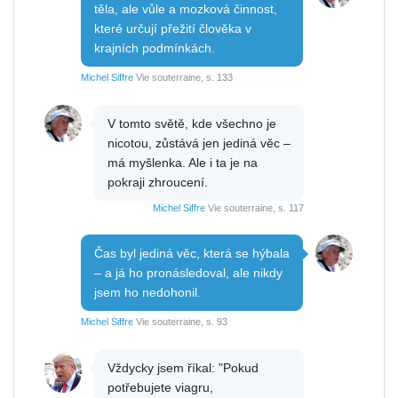
těla, ale vůle a mozková činnost,
které určují přežití člověka v
krajních podmínkách.
Michel Siffre
Vie souterraine, s. 133
V tomto světě, kde všechno je
nicotou, zůstává jen jediná věc –
má myšlenka. Ale i ta je na
pokraji zhroucení.
Michel Siffre
Vie souterraine, s. 117
Čas byl jediná věc, která se hýbala
– a já ho pronásledoval, ale nikdy
jsem ho nedohonil.
Michel Siffre
Vie souterraine, s. 93
Vždycky jsem říkal: "Pokud
potřebujete viagru,