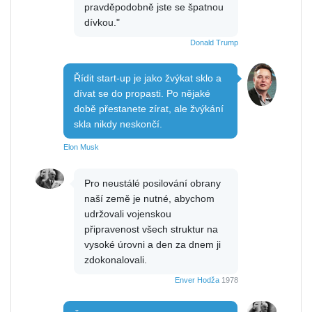
pravděpodobně jste se špatnou
dívkou."
Donald Trump
Řídit start-up je jako žvýkat sklo a
dívat se do propasti. Po nějaké
době přestanete zírat, ale žvýkání
skla nikdy neskončí.
Elon Musk
Pro neustálé posilování obrany
naší země je nutné, abychom
udržovali vojenskou
připravenost všech struktur na
vysoké úrovni a den za dnem ji
zdokonalovali.
Enver Hodža
1978