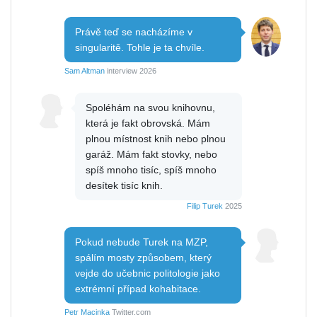
Právě teď se nacházíme v
singularitě. Tohle je ta chvíle.
Sam Altman
interview 2026
Spoléhám na svou knihovnu,
která je fakt obrovská. Mám
plnou místnost knih nebo plnou
garáž. Mám fakt stovky, nebo
spíš mnoho tisíc, spíš mnoho
desítek tisíc knih.
Filip Turek
2025
Pokud nebude Turek na MZP,
spálím mosty způsobem, který
vejde do učebnic politologie jako
extrémní případ kohabitace.
Petr Macinka
Twitter.com