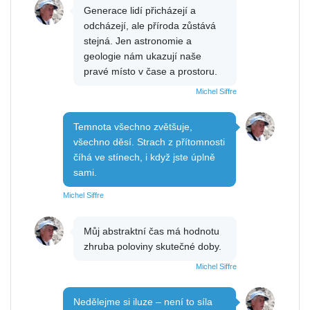
Generace lidí přicházejí a
odcházejí, ale příroda zůstává
stejná. Jen astronomie a
geologie nám ukazují naše
pravé místo v čase a prostoru.
Michel Siffre
Temnota všechno zvětšuje,
všechno děsí. Strach z přítomnosti
číhá ve stínech, i když jste úplně
sami.
Michel Siffre
Můj abstraktní čas má hodnotu
zhruba poloviny skutečné doby.
Michel Siffre
Nedělejme si iluze – není to síla