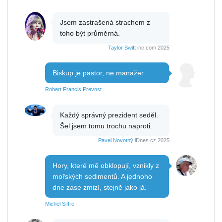
Jsem zastrašená strachem z
toho být průměrná.
Taylor Swift
inc.com 2025
Biskup je pastor, ne manažer.
Robert Francis Prevost
Každý správný prezident seděl.
Šel jsem tomu trochu naproti.
Pavel Novotný
iDnes.cz 2025
Hory, které mě obklopují, vznikly z
mořských sedimentů. A jednoho
dne zase zmizí, stejně jako já.
Michel Siffre