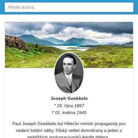
Joseph Goebbels
* 29. října 1897
† 01. května 1945
Paul Joseph Goebbels byl Hitlerův ministr propagandy pro
vedení totální války, říšský velitel domobrany a jeden z
nejbližších spolupracovníků Adolfa Hitlera..