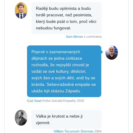
Raději budu optimista a budu
tvrdě pracovat, než pesimista,
který bude psát o tom, proč věci
nebudou fungovat.
Sam Altman
x.com/sama
Poprvé v zaznamenaných
dějinách se jedna civilizace
rozhodla, že nejvyšší ctností je
vzdát se své kultury, dědictví,
svých žen a svých dětí, aniž by se
bránila. Sebevražedná empatie se
ukáže být zkázou Západu.
Gad Saad
Kniha Suicidal Empathy 2026
Válka je krutost a nelze ji
zjemnit.
William Tecumseh Sherman
1864