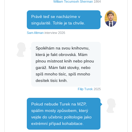
William Tecumseh Sherman
1864
Právě teď se nacházíme v
singularitě. Tohle je ta chvíle.
Sam Altman
interview 2026
Spoléhám na svou knihovnu,
která je fakt obrovská. Mám
plnou místnost knih nebo plnou
garáž. Mám fakt stovky, nebo
spíš mnoho tisíc, spíš mnoho
desítek tisíc knih.
Filip Turek
2025
Pokud nebude Turek na MZP,
spálím mosty způsobem, který
vejde do učebnic politologie jako
extrémní případ kohabitace.