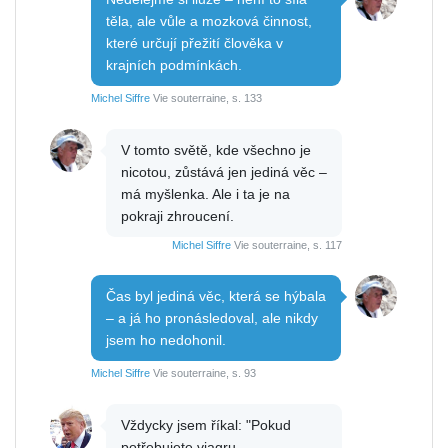
těla, ale vůle a mozková činnost,
které určují přežití člověka v
krajních podmínkách.
Michel Siffre
Vie souterraine, s. 133
V tomto světě, kde všechno je
nicotou, zůstává jen jediná věc –
má myšlenka. Ale i ta je na
pokraji zhroucení.
Michel Siffre
Vie souterraine, s. 117
Čas byl jediná věc, která se hýbala
– a já ho pronásledoval, ale nikdy
jsem ho nedohonil.
Michel Siffre
Vie souterraine, s. 93
Vždycky jsem říkal: "Pokud
potřebujete viagru,