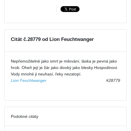
Citát č.28779 od Lion Feuchtwanger
Nepřemožitelné jako smrt je milování, láska je pevná jako
hrob. Oheň její je žár jako divoký jako blesky Hospodinovi.
Vody mnohé ji neuhasí, řeky nezatopí.
Lion Feuchtwanger
#28779
Podobné citáty