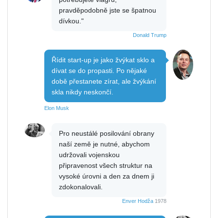
pravděpodobně jste se špatnou
dívkou."
Donald Trump
Řídit start-up je jako žvýkat sklo a
dívat se do propasti. Po nějaké
době přestanete zírat, ale žvýkání
skla nikdy neskončí.
Elon Musk
Pro neustálé posilování obrany
naší země je nutné, abychom
udržovali vojenskou
připravenost všech struktur na
vysoké úrovni a den za dnem ji
zdokonalovali.
Enver Hodža
1978