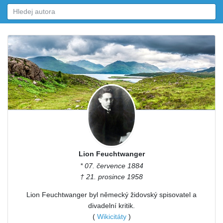
Lion Feuchtwanger
* 07. července 1884
† 21. prosince 1958
Lion Feuchtwanger byl německý židovský spisovatel a
divadelní kritik.
(
Wikicitáty
)