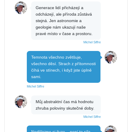
Generace lidí přicházejí a
odcházejí, ale příroda zůstává
stejná. Jen astronomie a
geologie nám ukazují naše
pravé místo v čase a prostoru.
Michel Siffre
Temnota všechno zvětšuje,
všechno děsí. Strach z přítomnosti
číhá ve stínech, i když jste úplně
sami.
Michel Siffre
Můj abstraktní čas má hodnotu
zhruba poloviny skutečné doby.
Michel Siffre
Nedělejme si iluze – není to síla