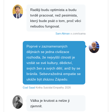
Raději budu optimista a budu
tvrdě pracovat, než pesimista,
který bude psát o tom, proč věci
nebudou fungovat.
Sam Altman
x.com/sama
Poprvé v zaznamenaných
dějinách se jedna civilizace
rozhodla, že nejvyšší ctností je
vzdát se své kultury, dědictví,
svých žen a svých dětí, aniž by se
bránila. Sebevražedná empatie se
ukáže být zkázou Západu.
Gad Saad
Kniha Suicidal Empathy 2026
Válka je krutost a nelze ji
zjemnit.