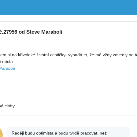
 č.27956 od Steve Maraboli
sem si na křivolaké životní cestičky- vypadá to, že mě vždy zavedly na t
í místa.
Maraboli
é citáty
Raději budu optimista a budu tvrdě pracovat, než