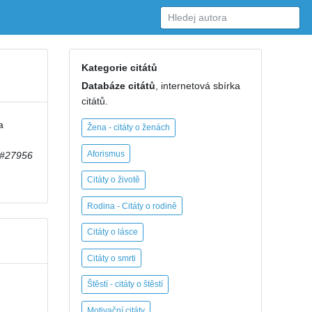
Kategorie citátů
Databáze citátů
, internetová sbírka
citátů.
a
Žena - citáty o ženách
Aforismus
#27956
Citáty o životě
Rodina - Citáty o rodině
Citáty o lásce
Citáty o smrti
Štěstí - citáty o štěstí
Motivační citáty