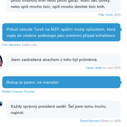
plnou místnost knih nebo plnou garáž. Mám fakt stovky,
nebo spíš mnoho tisíc, spíš mnoho desítek tisíc knih.
Filip Turek
2025
Pokud nebude Turek na MZP, spálím mosty způsobem, který
vejde do učebnic politologie jako extrémní případ kohabitace.
Petr Macinka
Twitter.com
Jsem zastrašená strachem z toho být průměrná.
Taylor Swift
inc.com 2025
Biskup je pastor, ne manažer.
Robert Francis Prevost
Každý správný prezident seděl. Šel jsem tomu trochu
naproti.
Pavel Novotný
iDnes.cz 2025