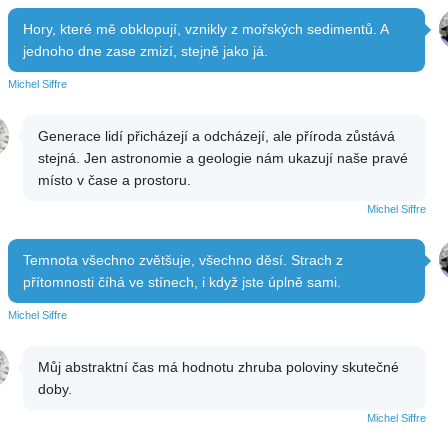
Hory, které mě obklopují, vznikly z mořských sedimentů. A
jednoho dne zase zmizí, stejně jako já.
Michel Siffre
Generace lidí přicházejí a odcházejí, ale příroda zůstává
stejná. Jen astronomie a geologie nám ukazují naše pravé
místo v čase a prostoru.
Michel Siffre
Temnota všechno zvětšuje, všechno děsí. Strach z
přítomnosti číhá ve stínech, i když jste úplně sami.
Michel Siffre
Můj abstraktní čas má hodnotu zhruba poloviny skutečné
doby.
Michel Siffre