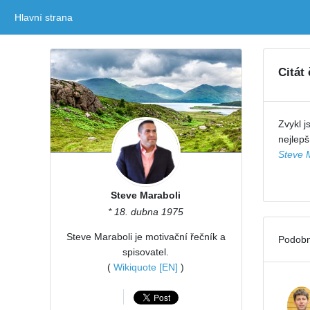
Hlavní strana
(current)
Citát
Zvykl j
nejlepš
Steve 
Steve Maraboli
* 18. dubna 1975
Steve Maraboli je motivační řečník a
Podobn
spisovatel.
(
Wikiquote [EN]
)