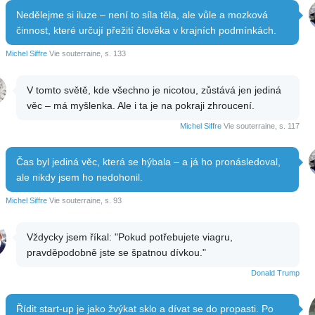
Nedělejme si iluze – není to síla těla, ale vůle a mozková
činnost, které určují přežití člověka v krajních podmínkách.
Michel Siffre
Vie souterraine, s. 133
V tomto světě, kde všechno je nicotou, zůstává jen jediná
věc – má myšlenka. Ale i ta je na pokraji zhroucení.
Michel Siffre
Vie souterraine, s. 117
Čas byl jediná věc, která se hýbala – a já ho pronásledoval,
ale nikdy jsem ho nedohonil.
Michel Siffre
Vie souterraine, s. 93
Vždycky jsem říkal: "Pokud potřebujete viagru,
pravděpodobně jste se špatnou dívkou."
Donald Trump
Řídit start-up je jako žvýkat sklo a dívat se do propasti. Po