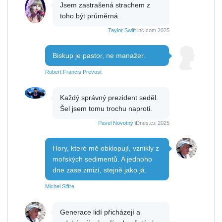
Jsem zastrašená strachem z
toho být průměrná.
Taylor Swift
inc.com 2025
Biskup je pastor, ne manažer.
Robert Francis Prevost
Každý správný prezident seděl.
Šel jsem tomu trochu naproti.
Pavel Novotný
iDnes.cz 2025
Hory, které mě obklopují, vznikly z
mořských sedimentů. A jednoho
dne zase zmizí, stejně jako já.
Michel Siffre
Generace lidí přicházejí a