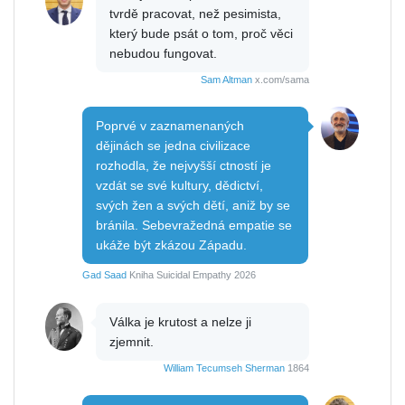
tvrdě pracovat, než pesimista,
který bude psát o tom, proč věci
nebudou fungovat.
Sam Altman
x.com/sama
Poprvé v zaznamenaných
dějinách se jedna civilizace
rozhodla, že nejvyšší ctností je
vzdát se své kultury, dědictví,
svých žen a svých dětí, aniž by se
bránila. Sebevražedná empatie se
ukáže být zkázou Západu.
Gad Saad
Kniha Suicidal Empathy 2026
Válka je krutost a nelze ji
zjemnit.
William Tecumseh Sherman
1864