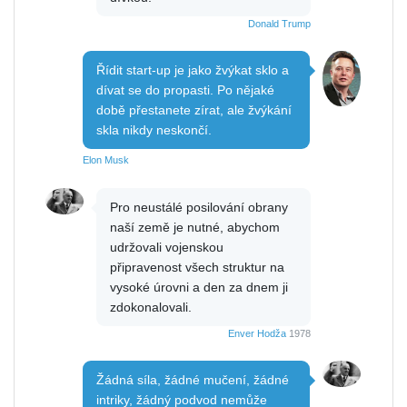
Donald Trump
Řídit start-up je jako žvýkat sklo a
dívat se do propasti. Po nějaké
době přestanete zírat, ale žvýkání
skla nikdy neskončí.
Elon Musk
Pro neustálé posilování obrany
naší země je nutné, abychom
udržovali vojenskou
připravenost všech struktur na
vysoké úrovni a den za dnem ji
zdokonalovali.
Enver Hodža
1978
Žádná síla, žádné mučení, žádné
intriky, žádný podvod nemůže