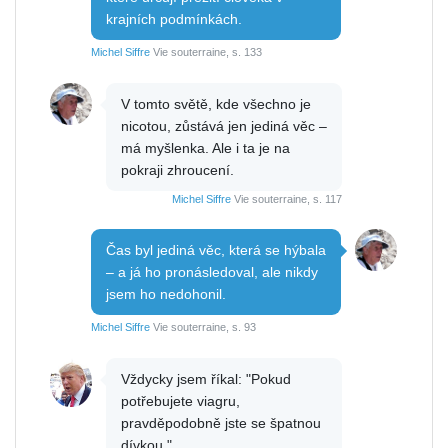
krajních podmínkách.
Michel Siffre
Vie souterraine, s. 133
V tomto světě, kde všechno je
nicotou, zůstává jen jediná věc –
má myšlenka. Ale i ta je na
pokraji zhroucení.
Michel Siffre
Vie souterraine, s. 117
Čas byl jediná věc, která se hýbala
– a já ho pronásledoval, ale nikdy
jsem ho nedohonil.
Michel Siffre
Vie souterraine, s. 93
Vždycky jsem říkal: "Pokud
potřebujete viagru,
pravděpodobně jste se špatnou
dívkou."