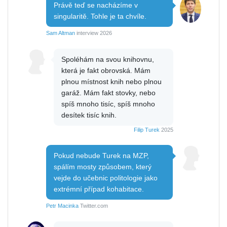
Právě teď se nacházíme v
singularitě. Tohle je ta chvíle.
Sam Altman
interview 2026
Spoléhám na svou knihovnu,
která je fakt obrovská. Mám
plnou místnost knih nebo plnou
garáž. Mám fakt stovky, nebo
spíš mnoho tisíc, spíš mnoho
desítek tisíc knih.
Filip Turek
2025
Pokud nebude Turek na MZP,
spálím mosty způsobem, který
vejde do učebnic politologie jako
extrémní případ kohabitace.
Petr Macinka
Twitter.com