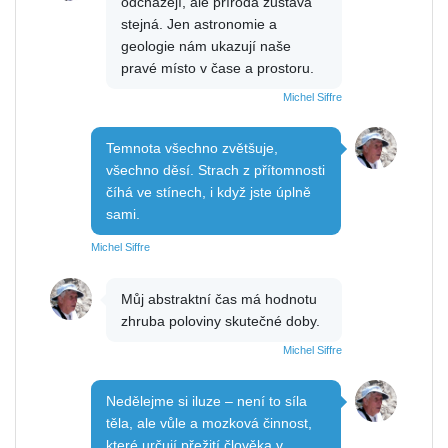
odcházejí, ale příroda zůstává
stejná. Jen astronomie a
geologie nám ukazují naše
pravé místo v čase a prostoru.
Michel Siffre
Temnota všechno zvětšuje,
všechno děsí. Strach z přítomnosti
číhá ve stínech, i když jste úplně
sami.
Michel Siffre
Můj abstraktní čas má hodnotu
zhruba poloviny skutečné doby.
Michel Siffre
Nedělejme si iluze – není to síla
těla, ale vůle a mozková činnost,
které určují přežití člověka v