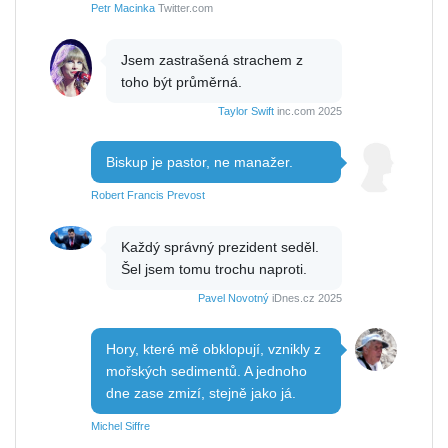
Petr Macinka
Twitter.com
Jsem zastrašená strachem z
toho být průměrná.
Taylor Swift
inc.com 2025
Biskup je pastor, ne manažer.
Robert Francis Prevost
Každý správný prezident seděl.
Šel jsem tomu trochu naproti.
Pavel Novotný
iDnes.cz 2025
Hory, které mě obklopují, vznikly z
mořských sedimentů. A jednoho
dne zase zmizí, stejně jako já.
Michel Siffre