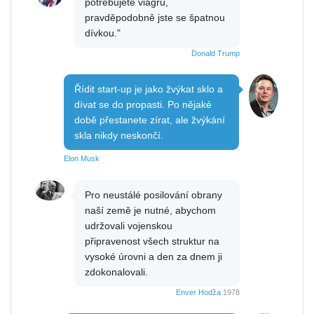
potřebujete viagru,
pravděpodobně jste se špatnou
dívkou."
Donald Trump
Řídit start-up je jako žvýkat sklo a
dívat se do propasti. Po nějaké
době přestanete zírat, ale žvýkání
skla nikdy neskončí.
Elon Musk
Pro neustálé posilování obrany
naší země je nutné, abychom
udržovali vojenskou
připravenost všech struktur na
vysoké úrovni a den za dnem ji
zdokonalovali.
Enver Hodža
1978