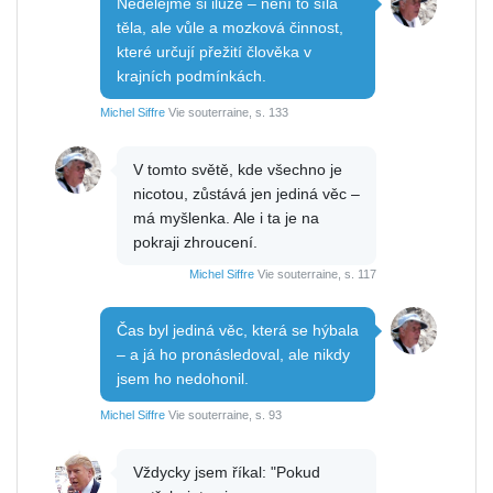
Nedělejme si iluze – není to síla
těla, ale vůle a mozková činnost,
které určují přežití člověka v
krajních podmínkách.
Michel Siffre
Vie souterraine, s. 133
V tomto světě, kde všechno je
nicotou, zůstává jen jediná věc –
má myšlenka. Ale i ta je na
pokraji zhroucení.
Michel Siffre
Vie souterraine, s. 117
Čas byl jediná věc, která se hýbala
– a já ho pronásledoval, ale nikdy
jsem ho nedohonil.
Michel Siffre
Vie souterraine, s. 93
Vždycky jsem říkal: "Pokud