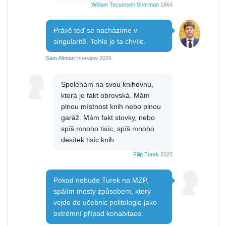
William Tecumseh Sherman
1864
Právě teď se nacházíme v
singularitě. Tohle je ta chvíle.
Sam Altman
interview 2026
Spoléhám na svou knihovnu,
která je fakt obrovská. Mám
plnou místnost knih nebo plnou
garáž. Mám fakt stovky, nebo
spíš mnoho tisíc, spíš mnoho
desítek tisíc knih.
Filip Turek
2025
Pokud nebude Turek na MZP,
spálím mosty způsobem, který
vejde do učebnic politologie jako
extrémní případ kohabitace.