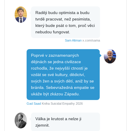
Raději budu optimista a budu
tvrdě pracovat, než pesimista,
který bude psát o tom, proč věci
nebudou fungovat.
Sam Altman
x.com/sama
Poprvé v zaznamenaných
dějinách se jedna civilizace
rozhodla, že nejvyšší ctností je
vzdát se své kultury, dědictví,
svých žen a svých dětí, aniž by se
bránila. Sebevražedná empatie se
ukáže být zkázou Západu.
Gad Saad
Kniha Suicidal Empathy 2026
Válka je krutost a nelze ji
zjemnit.