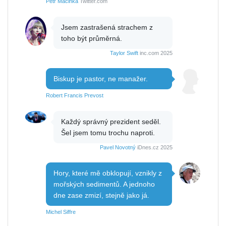
Petr Macinka
Twitter.com
Jsem zastrašená strachem z
toho být průměrná.
Taylor Swift
inc.com 2025
Biskup je pastor, ne manažer.
Robert Francis Prevost
Každý správný prezident seděl.
Šel jsem tomu trochu naproti.
Pavel Novotný
iDnes.cz 2025
Hory, které mě obklopují, vznikly z
mořských sedimentů. A jednoho
dne zase zmizí, stejně jako já.
Michel Siffre