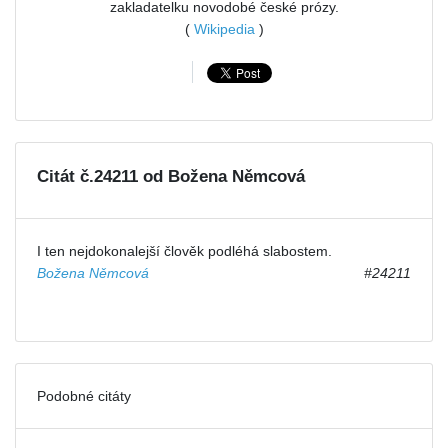
zakladatelku novodobé české prózy.
(
Wikipedia
)
Citát č.24211 od Božena Němcová
I ten nejdokonalejší člověk podléhá slabostem.
Božena Němcová
#24211
Podobné citáty