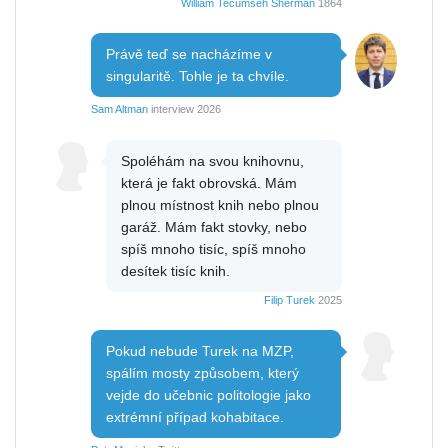
William Tecumseh Sherman
1864
Právě teď se nacházíme v
singularitě. Tohle je ta chvíle.
Sam Altman
interview 2026
Spoléhám na svou knihovnu,
která je fakt obrovská. Mám
plnou místnost knih nebo plnou
garáž. Mám fakt stovky, nebo
spíš mnoho tisíc, spíš mnoho
desítek tisíc knih.
Filip Turek
2025
Pokud nebude Turek na MZP,
spálím mosty způsobem, který
vejde do učebnic politologie jako
extrémní případ kohabitace.