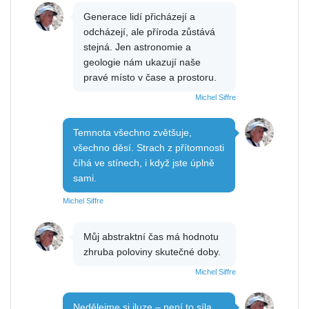
Generace lidí přicházejí a
odcházejí, ale příroda zůstává
stejná. Jen astronomie a
geologie nám ukazují naše
pravé místo v čase a prostoru.
Michel Siffre
Temnota všechno zvětšuje,
všechno děsí. Strach z přítomnosti
číhá ve stínech, i když jste úplně
sami.
Michel Siffre
Můj abstraktní čas má hodnotu
zhruba poloviny skutečné doby.
Michel Siffre
Nedělejme si iluze – není to síla