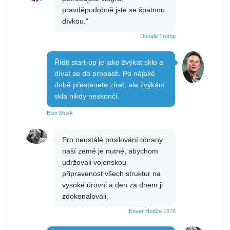
pravděpodobně jste se špatnou
dívkou."
Donald Trump
Řídit start-up je jako žvýkat sklo a
dívat se do propasti. Po nějaké
době přestanete zírat, ale žvýkání
skla nikdy neskončí.
Elon Musk
Pro neustálé posilování obrany
naší země je nutné, abychom
udržovali vojenskou
připravenost všech struktur na
vysoké úrovni a den za dnem ji
zdokonalovali.
Enver Hodža
1978