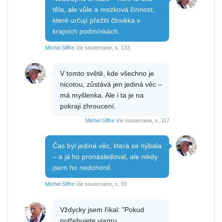
těla, ale vůle a mozková činnost,
které určují přežití člověka v
krajních podmínkách.
Michel Siffre
Vie souterraine, s. 133
V tomto světě, kde všechno je
nicotou, zůstává jen jediná věc –
má myšlenka. Ale i ta je na
pokraji zhroucení.
Michel Siffre
Vie souterraine, s. 117
Čas byl jediná věc, která se hýbala
– a já ho pronásledoval, ale nikdy
jsem ho nedohonil.
Michel Siffre
Vie souterraine, s. 93
Vždycky jsem říkal: "Pokud
potřebujete viagru,