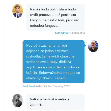
Raději budu optimista a budu
tvrdě pracovat, než pesimista,
který bude psát o tom, proč věci
nebudou fungovat.
Sam Altman
x.com/sama
Poprvé v zaznamenaných
dějinách se jedna civilizace
rozhodla, že nejvyšší ctností je
vzdát se své kultury, dědictví,
svých žen a svých dětí, aniž by se
bránila. Sebevražedná empatie se
ukáže být zkázou Západu.
Gad Saad
Kniha Suicidal Empathy 2026
Válka je krutost a nelze ji
zjemnit.