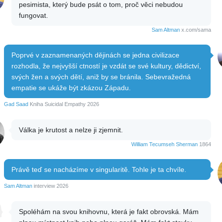
pesimista, který bude psát o tom, proč věci nebudou
fungovat.
Sam Altman
x.com/sama
Poprvé v zaznamenaných dějinách se jedna civilizace
rozhodla, že nejvyšší ctností je vzdát se své kultury, dědictví,
svých žen a svých dětí, aniž by se bránila. Sebevražedná
empatie se ukáže být zkázou Západu.
Gad Saad
Kniha Suicidal Empathy 2026
Válka je krutost a nelze ji zjemnit.
William Tecumseh Sherman
1864
Právě teď se nacházíme v singularitě. Tohle je ta chvíle.
Sam Altman
interview 2026
Spoléhám na svou knihovnu, která je fakt obrovská. Mám