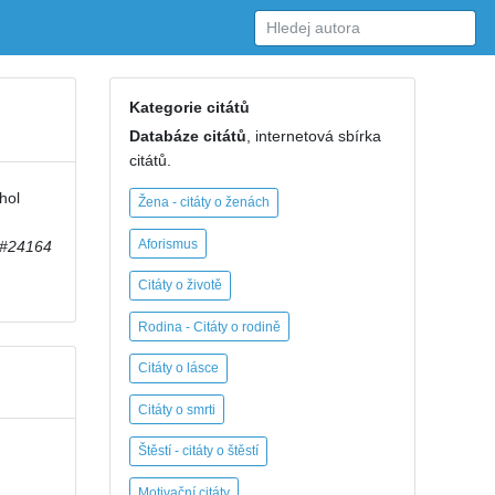
Kategorie citátů
Databáze citátů
, internetová sbírka
citátů.
hol
Žena - citáty o ženách
Aforismus
#24164
Citáty o životě
Rodina - Citáty o rodině
Citáty o lásce
Citáty o smrti
Štěstí - citáty o štěstí
Motivační citáty