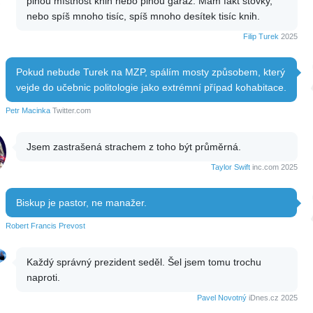
plnou místnost knih nebo plnou garáž. Mám fakt stovky,
nebo spíš mnoho tisíc, spíš mnoho desítek tisíc knih.
Filip Turek
2025
Pokud nebude Turek na MZP, spálím mosty způsobem, který
vejde do učebnic politologie jako extrémní případ kohabitace.
Petr Macinka
Twitter.com
Jsem zastrašená strachem z toho být průměrná.
Taylor Swift
inc.com 2025
Biskup je pastor, ne manažer.
Robert Francis Prevost
Každý správný prezident seděl. Šel jsem tomu trochu
naproti.
Pavel Novotný
iDnes.cz 2025