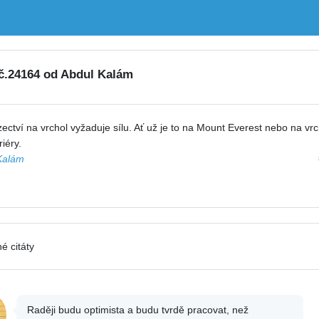
 č.24164 od Abdul Kalám
ectví na vrchol vyžaduje sílu. Ať už je to na Mount Everest nebo na vrc
riéry.
Kalám
é citáty
Raději budu optimista a budu tvrdě pracovat, než