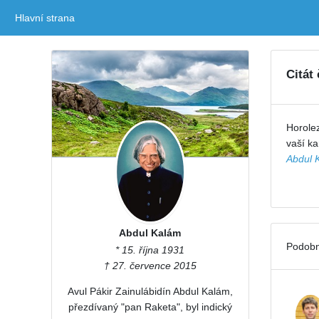
Hlavní strana
(current)
Citát
Horolez
vaší ka
Abdul 
Abdul Kalám
Podobn
* 15. října 1931
† 27. července 2015
Avul Pákir Zainulábidín Abdul Kalám,
přezdívaný "pan Raketa", byl indický