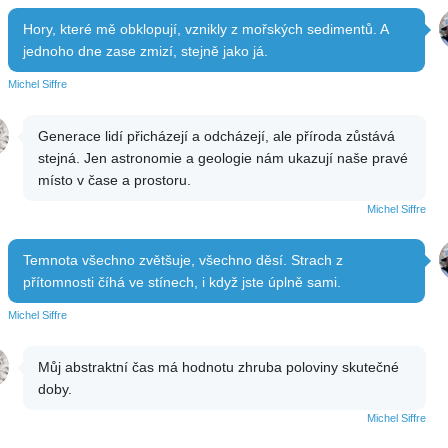
Hory, které mě obklopují, vznikly z mořských sedimentů. A
jednoho dne zase zmizí, stejně jako já.
Michel Siffre
Generace lidí přicházejí a odcházejí, ale příroda zůstává
stejná. Jen astronomie a geologie nám ukazují naše pravé
místo v čase a prostoru.
Michel Siffre
Temnota všechno zvětšuje, všechno děsí. Strach z
přítomnosti číhá ve stínech, i když jste úplně sami.
Michel Siffre
Můj abstraktní čas má hodnotu zhruba poloviny skutečné
doby.
Michel Siffre