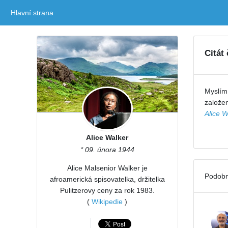
Hlavní strana
(current)
Citát
Myslím,
založen
Alice W
Alice Walker
* 09. února 1944
Alice Malsenior Walker je
Podobn
afroamerická spisovatelka, držitelka
Pulitzerovy ceny za rok 1983.
(
Wikipedie
)