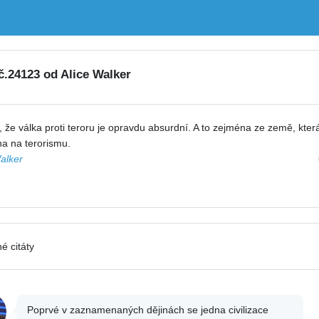
 č.24123 od Alice Walker
 že válka proti teroru je opravdu absurdní. A to zejména ze země, která
a na terorismu.
alker
é citáty
Poprvé v zaznamenaných dějinách se jedna civilizace