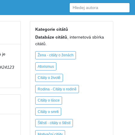
Kategorie citátů
Databáze citátů
, internetová sbírka
citátů.
 je
Žena - citáty o ženách
Aforismus
#24123
Citáty o životě
Rodina - Citáty o rodině
Citáty o lásce
Citáty o smrti
Štěstí - citáty o štěstí
Motivační citáty