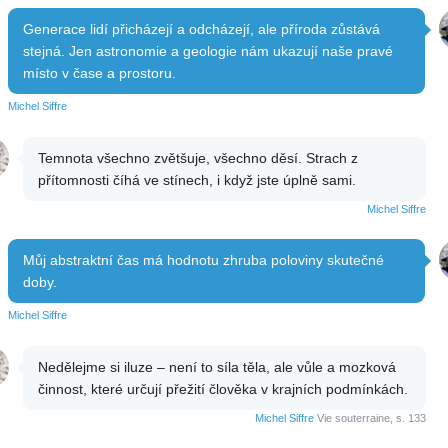
Generace lidí přicházejí a odcházejí, ale příroda zůstává
stejná. Jen astronomie a geologie nám ukazují naše pravé
místo v čase a prostoru.
Michel Siffre
Temnota všechno zvětšuje, všechno děsí. Strach z
přítomnosti číhá ve stínech, i když jste úplně sami.
Michel Siffre
Můj abstraktní čas má hodnotu zhruba poloviny skutečné
doby.
Michel Siffre
Nedělejme si iluze – není to síla těla, ale vůle a mozková
činnost, které určují přežití člověka v krajních podmínkách.
Michel Siffre
Vie souterraine, s. 133