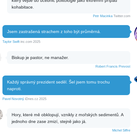
který vejde do učebnic politologie jako extrémní případ
kohabitace.
Petr Macinka
Twitter.com
Jsem zastrašená strachem z toho být průměrná.
Taylor Swift
inc.com 2025
Biskup je pastor, ne manažer.
Robert Francis Prevost
Každý správný prezident seděl. Šel jsem tomu trochu
naproti.
Pavel Novotný
iDnes.cz 2025
Hory, které mě obklopují, vznikly z mořských sedimentů. A
jednoho dne zase zmizí, stejně jako já.
Michel Siffre