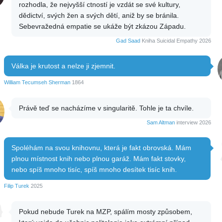
rozhodla, že nejvyšší ctností je vzdát se své kultury,
dědictví, svých žen a svých dětí, aniž by se bránila.
Sebevražedná empatie se ukáže být zkázou Západu.
Gad Saad
Kniha Suicidal Empathy 2026
Válka je krutost a nelze ji zjemnit.
William Tecumseh Sherman
1864
Právě teď se nacházíme v singularitě. Tohle je ta chvíle.
Sam Altman
interview 2026
Spoléhám na svou knihovnu, která je fakt obrovská. Mám
plnou místnost knih nebo plnou garáž. Mám fakt stovky,
nebo spíš mnoho tisíc, spíš mnoho desítek tisíc knih.
Filip Turek
2025
Pokud nebude Turek na MZP, spálím mosty způsobem,