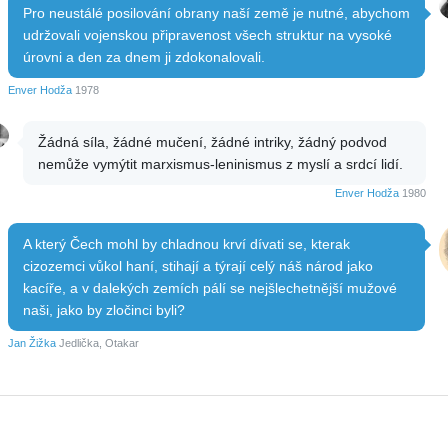
Pro neustálé posilování obrany naší země je nutné, abychom
udržovali vojenskou připravenost všech struktur na vysoké
úrovni a den za dnem ji zdokonalovali.
Enver Hodža
1978
Žádná síla, žádné mučení, žádné intriky, žádný podvod
nemůže vymýtit marxismus-leninismus z myslí a srdcí lidí.
Enver Hodža
1980
A který Čech mohl by chladnou krví dívati se, kterak
cizozemci vůkol haní, stihají a týrají celý náš národ jako
kacíře, a v dalekých zemích pálí se nejšlechetnější mužové
naši, jako by zločinci byli?
Jan Žižka
Jedlička, Otakar