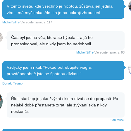
V tomto světě, kde všechno je nicotou, zůstává jen jediná
věc – má myšlenka. Ale i ta je na pokraji zhroucení.
Michel Siffre
Vie souterraine, s. 117
Čas byl jediná věc, která se hýbala – a já ho
pronásledoval, ale nikdy jsem ho nedohonil.
Michel Siffre
Vie souterraine, s. 93
Vždycky jsem říkal: "Pokud potřebujete viagru,
pravděpodobně jste se špatnou dívkou."
Donald Trump
Řídit start-up je jako žvýkat sklo a dívat se do propasti. Po
nějaké době přestanete zírat, ale žvýkání skla nikdy
neskončí.
Elon Musk