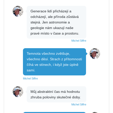
Generace lidí přicházejí a
odcházejí, ale příroda zůstává
stejná. Jen astronomie a
geologie nám ukazují naše
pravé místo v čase a prostoru.
Michel Siffre
Temnota všechno zvětšuje,
všechno děsí. Strach z přítomnosti
číhá ve stínech, i když jste úplně
sami.
Michel Siffre
Můj abstraktní čas má hodnotu
zhruba poloviny skutečné doby.
Michel Siffre