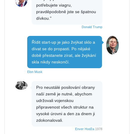
potřebujete viagru,
pravděpodobně jste se špatnou
dívkou."
Donald Trump
Řídit start-up je jako žvýkat sklo a
dívat se do propasti. Po nějaké
době přestanete zírat, ale žvýkání
skla nikdy neskončí.
Elon Musk
Pro neustálé posilování obrany
naší země je nutné, abychom
udržovali vojenskou
připravenost všech struktur na
vysoké úrovni a den za dnem ji
zdokonalovali.
Enver Hodža
1978