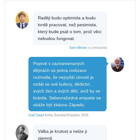
Raději budu optimista a budu
tvrdě pracovat, než pesimista,
který bude psát o tom, proč věci
nebudou fungovat.
Sam Altman
x.com/sama
Poprvé v zaznamenaných
dějinách se jedna civilizace
rozhodla, že nejvyšší ctností je
vzdát se své kultury, dědictví,
svých žen a svých dětí, aniž by se
bránila. Sebevražedná empatie se
ukáže být zkázou Západu.
Gad Saad
Kniha Suicidal Empathy 2026
Válka je krutost a nelze ji
zjemnit.