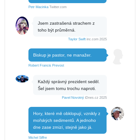
Petr Macinka
Twitter.com
Jsem zastrašená strachem z
toho být průměrná.
Taylor Swift
inc.com 2025
Biskup je pastor, ne manažer.
Robert Francis Prevost
Každý správný prezident seděl.
Šel jsem tomu trochu naproti.
Pavel Novotný
iDnes.cz 2025
Hory, které mě obklopují, vznikly z
mořských sedimentů. A jednoho
dne zase zmizí, stejně jako já.
Michel Siffre