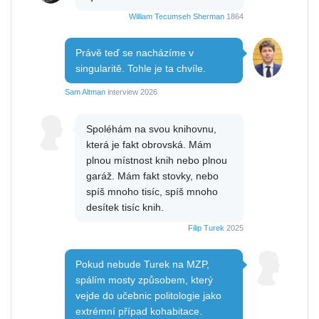
William Tecumseh Sherman
1864
Právě teď se nacházíme v
singularitě. Tohle je ta chvíle.
Sam Altman
interview 2026
Spoléhám na svou knihovnu,
která je fakt obrovská. Mám
plnou místnost knih nebo plnou
garáž. Mám fakt stovky, nebo
spíš mnoho tisíc, spíš mnoho
desítek tisíc knih.
Filip Turek
2025
Pokud nebude Turek na MZP,
spálím mosty způsobem, který
vejde do učebnic politologie jako
extrémní případ kohabitace.