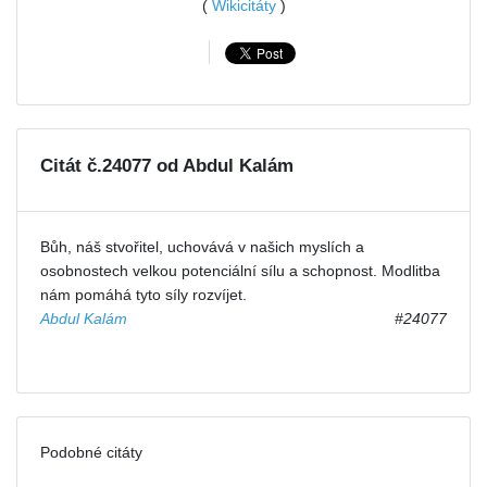
(
Wikicitáty
)
Citát č.24077 od Abdul Kalám
Bůh, náš stvořitel, uchovává v našich myslích a
osobnostech velkou potenciální sílu a schopnost. Modlitba
nám pomáhá tyto síly rozvíjet.
Abdul Kalám
#24077
Podobné citáty