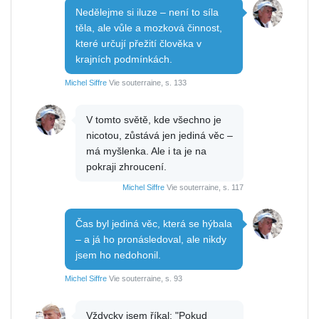
Nedělejme si iluze – není to síla
těla, ale vůle a mozková činnost,
které určují přežití člověka v
krajních podmínkách.
Michel Siffre
Vie souterraine, s. 133
V tomto světě, kde všechno je
nicotou, zůstává jen jediná věc –
má myšlenka. Ale i ta je na
pokraji zhroucení.
Michel Siffre
Vie souterraine, s. 117
Čas byl jediná věc, která se hýbala
– a já ho pronásledoval, ale nikdy
jsem ho nedohonil.
Michel Siffre
Vie souterraine, s. 93
Vždycky jsem říkal: "Pokud