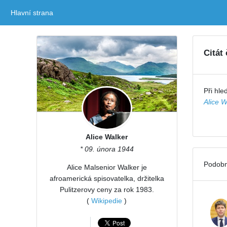
Hlavní strana
(current)
Citát
Při hle
Alice W
Alice Walker
* 09. února 1944
Podobn
Alice Malsenior Walker je
afroamerická spisovatelka, držitelka
Pulitzerovy ceny za rok 1983.
(
Wikipedie
)