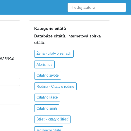
Kategorie citátů
Databáze citátů
, internetová sbírka
citátů.
Žena - citáty o ženách
#23994
Aforismus
Citáty o životě
Rodina - Citáty o rodině
Citáty o lásce
Citáty o smrti
Štěstí - citáty o štěstí
Motivační citáty