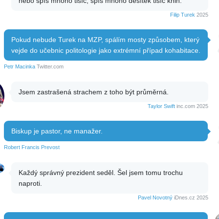
nebo spíš mnoho tisíc, spíš mnoho desítek tisíc knih.
Filip Turek
2025
Pokud nebude Turek na MZP, spálím mosty způsobem, který
vejde do učebnic politologie jako extrémní případ kohabitace.
Petr Macinka
Twitter.com
Jsem zastrašená strachem z toho být průměrná.
Taylor Swift
inc.com 2025
Biskup je pastor, ne manažer.
Robert Francis Prevost
Každý správný prezident seděl. Šel jsem tomu trochu
naproti.
Pavel Novotný
iDnes.cz 2025