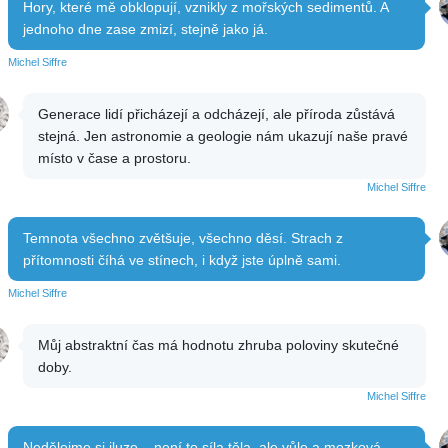
Hory, které mě obklopují, vznikly z mořských sedimentů. A
jednoho dne zase zmizí, stejně jako já.
Michel Siffre
Generace lidí přicházejí a odcházejí, ale příroda zůstává
stejná. Jen astronomie a geologie nám ukazují naše pravé
místo v čase a prostoru.
Michel Siffre
Temnota všechno zvětšuje, všechno děsí. Strach z
přítomnosti číhá ve stínech, i když jste úplně sami.
Michel Siffre
Můj abstraktní čas má hodnotu zhruba poloviny skutečné
doby.
Michel Siffre
Nedělejme si iluze – není to síla těla, ale vůle a mozková