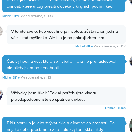
činnost, které určují přežití člověka v krajních podmínkách.
Michel Siffre
Vie souterraine, s. 133
V tomto světě, kde všechno je nicotou, zůstává jen jediná
věc – má myšlenka. Ale i ta je na pokraji zhroucení.
Michel Siffre
Vie souterraine, s. 117
Čas byl jediná věc, která se hýbala – a já ho pronásledoval,
ale nikdy jsem ho nedohonil.
Michel Siffre
Vie souterraine, s. 93
Vždycky jsem říkal: "Pokud potřebujete viagru,
pravděpodobně jste se špatnou dívkou."
Donald Trump
Řídit start-up je jako žvýkat sklo a dívat se do propasti. Po
nějaké době přestanete zírat, ale žvýkání skla nikdy