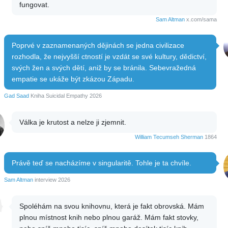
fungovat.
Sam Altman
x.com/sama
Poprvé v zaznamenaných dějinách se jedna civilizace
rozhodla, že nejvyšší ctností je vzdát se své kultury, dědictví,
svých žen a svých dětí, aniž by se bránila. Sebevražedná
empatie se ukáže být zkázou Západu.
Gad Saad
Kniha Suicidal Empathy 2026
Válka je krutost a nelze ji zjemnit.
William Tecumseh Sherman
1864
Právě teď se nacházíme v singularitě. Tohle je ta chvíle.
Sam Altman
interview 2026
Spoléhám na svou knihovnu, která je fakt obrovská. Mám
plnou místnost knih nebo plnou garáž. Mám fakt stovky,