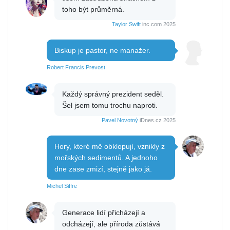
toho být průměrná.
Taylor Swift
inc.com 2025
Biskup je pastor, ne manažer.
Robert Francis Prevost
Každý správný prezident seděl.
Šel jsem tomu trochu naproti.
Pavel Novotný
iDnes.cz 2025
Hory, které mě obklopují, vznikly z
mořských sedimentů. A jednoho
dne zase zmizí, stejně jako já.
Michel Siffre
Generace lidí přicházejí a
odcházejí, ale příroda zůstává