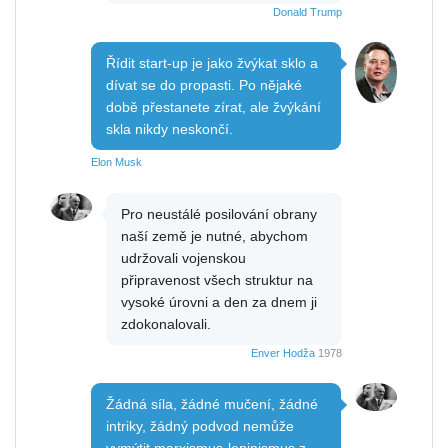
Donald Trump
Řídit start-up je jako žvýkat sklo a
dívat se do propasti. Po nějaké
době přestanete zírat, ale žvýkání
skla nikdy neskončí.
Elon Musk
Pro neustálé posilování obrany
naší země je nutné, abychom
udržovali vojenskou
připravenost všech struktur na
vysoké úrovni a den za dnem ji
zdokonalovali.
Enver Hodža
1978
Žádná síla, žádné mučení, žádné
intriky, žádný podvod nemůže
vymýtit marxismus-leninismus z