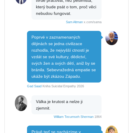
tvrdě pracovat, než pesimista,
který bude psát o tom, proč věci
nebudou fungovat.
Sam Altman
x.com/sama
Poprvé v zaznamenaných
dějinách se jedna civilizace
rozhodla, že nejvyšší ctností je
vzdát se své kultury, dědictví,
svých žen a svých dětí, aniž by se
bránila. Sebevražedná empatie se
ukáže být zkázou Západu.
Gad Saad
Kniha Suicidal Empathy 2026
Válka je krutost a nelze ji
zjemnit.
William Tecumseh Sherman
1864
Právě teď se nacházíme v