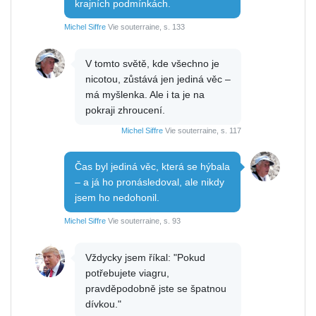
krajních podmínkách.
Michel Siffre
Vie souterraine, s. 133
V tomto světě, kde všechno je
nicotou, zůstává jen jediná věc –
má myšlenka. Ale i ta je na
pokraji zhroucení.
Michel Siffre
Vie souterraine, s. 117
Čas byl jediná věc, která se hýbala
– a já ho pronásledoval, ale nikdy
jsem ho nedohonil.
Michel Siffre
Vie souterraine, s. 93
Vždycky jsem říkal: "Pokud
potřebujete viagru,
pravděpodobně jste se špatnou
dívkou."