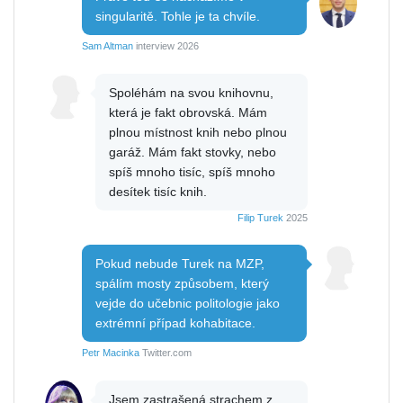
singularitě. Tohle je ta chvíle.
Sam Altman
interview 2026
Spoléhám na svou knihovnu,
která je fakt obrovská. Mám
plnou místnost knih nebo plnou
garáž. Mám fakt stovky, nebo
spíš mnoho tisíc, spíš mnoho
desítek tisíc knih.
Filip Turek
2025
Pokud nebude Turek na MZP,
spálím mosty způsobem, který
vejde do učebnic politologie jako
extrémní případ kohabitace.
Petr Macinka
Twitter.com
Jsem zastrašená strachem z