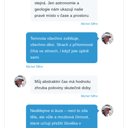
stejná. Jen astronomie a
geologie nám ukazují naše
pravé místo v čase a prostoru.
Michel Siffre
Temnota všechno zvětšuje,
všechno děsí. Strach z přítomnosti
číhá ve stínech, i když jste úplně
sami.
Michel Siffre
Můj abstraktní čas má hodnotu
zhruba poloviny skutečné doby.
Michel Siffre
Nedělejme si iluze – není to síla
těla, ale vůle a mozková činnost,
které určují přežití člověka v