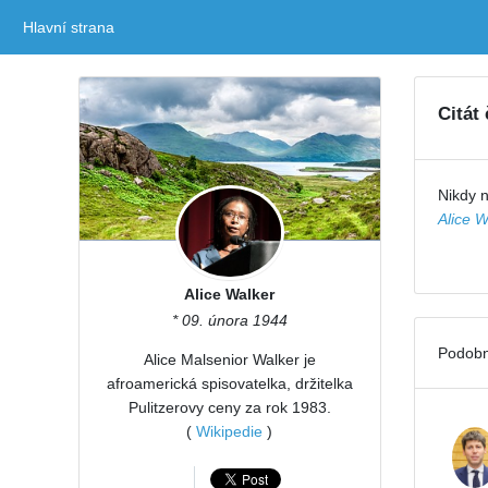
Hlavní strana
(current)
Citát
Nikdy n
Alice W
Alice Walker
* 09. února 1944
Podobn
Alice Malsenior Walker je
afroamerická spisovatelka, držitelka
Pulitzerovy ceny za rok 1983.
(
Wikipedie
)