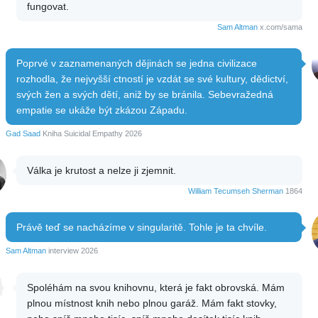
fungovat.
Sam Altman
x.com/sama
Poprvé v zaznamenaných dějinách se jedna civilizace
rozhodla, že nejvyšší ctností je vzdát se své kultury, dědictví,
svých žen a svých dětí, aniž by se bránila. Sebevražedná
empatie se ukáže být zkázou Západu.
Gad Saad
Kniha Suicidal Empathy 2026
Válka je krutost a nelze ji zjemnit.
William Tecumseh Sherman
1864
Právě teď se nacházíme v singularitě. Tohle je ta chvíle.
Sam Altman
interview 2026
Spoléhám na svou knihovnu, která je fakt obrovská. Mám
plnou místnost knih nebo plnou garáž. Mám fakt stovky,