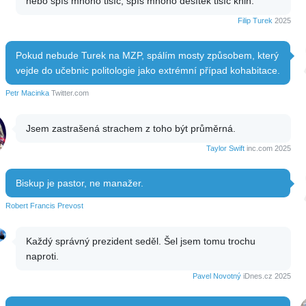
nebo spíš mnoho tisíc, spíš mnoho desítek tisíc knih.
Filip Turek
2025
Pokud nebude Turek na MZP, spálím mosty způsobem, který
vejde do učebnic politologie jako extrémní případ kohabitace.
Petr Macinka
Twitter.com
Jsem zastrašená strachem z toho být průměrná.
Taylor Swift
inc.com 2025
Biskup je pastor, ne manažer.
Robert Francis Prevost
Každý správný prezident seděl. Šel jsem tomu trochu
naproti.
Pavel Novotný
iDnes.cz 2025