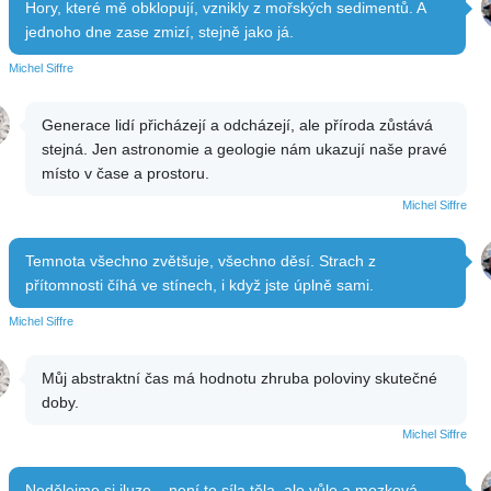
Hory, které mě obklopují, vznikly z mořských sedimentů. A
jednoho dne zase zmizí, stejně jako já.
Michel Siffre
Generace lidí přicházejí a odcházejí, ale příroda zůstává
stejná. Jen astronomie a geologie nám ukazují naše pravé
místo v čase a prostoru.
Michel Siffre
Temnota všechno zvětšuje, všechno děsí. Strach z
přítomnosti číhá ve stínech, i když jste úplně sami.
Michel Siffre
Můj abstraktní čas má hodnotu zhruba poloviny skutečné
doby.
Michel Siffre
Nedělejme si iluze – není to síla těla, ale vůle a mozková