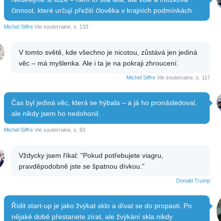
činnost, které určují přežití člověka v krajních podmínkách.
Michel Siffre
Vie souterraine, s. 133
V tomto světě, kde všechno je nicotou, zůstává jen jediná
věc – má myšlenka. Ale i ta je na pokraji zhroucení.
Michel Siffre
Vie souterraine, s. 117
Čas byl jediná věc, která se hýbala – a já ho pronásledoval,
ale nikdy jsem ho nedohonil.
Michel Siffre
Vie souterraine, s. 93
Vždycky jsem říkal: "Pokud potřebujete viagru,
pravděpodobně jste se špatnou dívkou."
Donald Trump
Řídit start-up je jako žvýkat sklo a dívat se do propasti. Po
nějaké době přestanete zírat, ale žvýkání skla nikdy