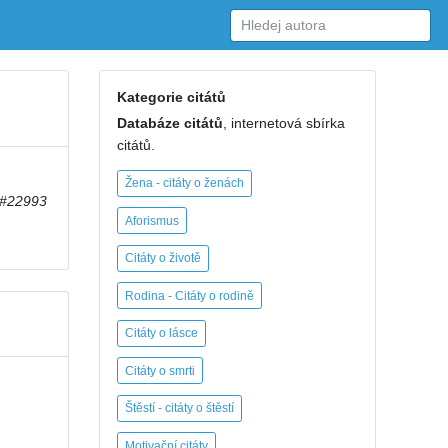
Kategorie citátů
Databáze citátů
, internetová sbírka
citátů.
Žena - citáty o ženách
#22993
Aforismus
Citáty o životě
Rodina - Citáty o rodině
Citáty o lásce
Citáty o smrti
Štěstí - citáty o štěstí
Motivační citáty