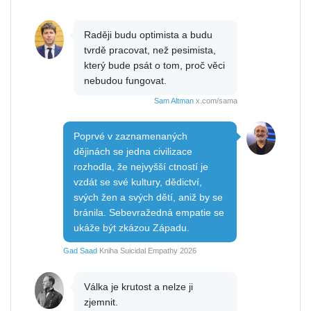
Raději budu optimista a budu
tvrdě pracovat, než pesimista,
který bude psát o tom, proč věci
nebudou fungovat.
Sam Altman
x.com/sama
Poprvé v zaznamenaných
dějinách se jedna civilizace
rozhodla, že nejvyšší ctností je
vzdát se své kultury, dědictví,
svých žen a svých dětí, aniž by se
bránila. Sebevražedná empatie se
ukáže být zkázou Západu.
Gad Saad
Kniha Suicidal Empathy 2026
Válka je krutost a nelze ji
zjemnit.