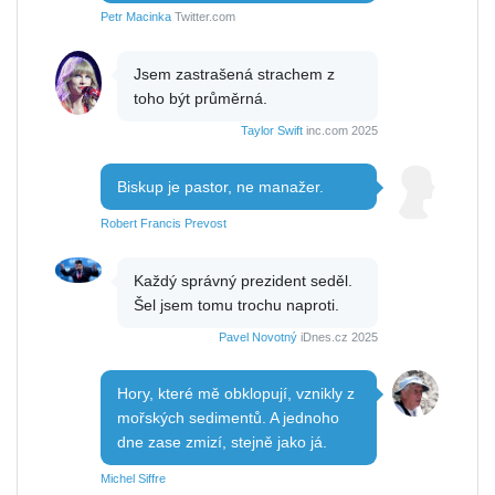
Petr Macinka
Twitter.com
Jsem zastrašená strachem z
toho být průměrná.
Taylor Swift
inc.com 2025
Biskup je pastor, ne manažer.
Robert Francis Prevost
Každý správný prezident seděl.
Šel jsem tomu trochu naproti.
Pavel Novotný
iDnes.cz 2025
Hory, které mě obklopují, vznikly z
mořských sedimentů. A jednoho
dne zase zmizí, stejně jako já.
Michel Siffre