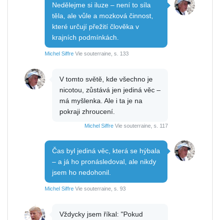
Nedělejme si iluze – není to síla
těla, ale vůle a mozková činnost,
které určují přežití člověka v
krajních podmínkách.
Michel Siffre
Vie souterraine, s. 133
V tomto světě, kde všechno je
nicotou, zůstává jen jediná věc –
má myšlenka. Ale i ta je na
pokraji zhroucení.
Michel Siffre
Vie souterraine, s. 117
Čas byl jediná věc, která se hýbala
– a já ho pronásledoval, ale nikdy
jsem ho nedohonil.
Michel Siffre
Vie souterraine, s. 93
Vždycky jsem říkal: "Pokud