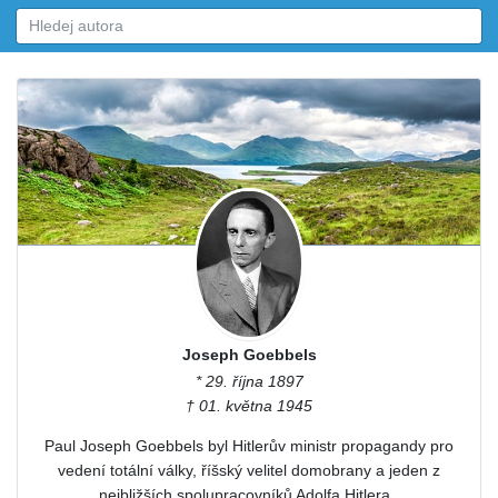
Joseph Goebbels
* 29. října 1897
† 01. května 1945
Paul Joseph Goebbels byl Hitlerův ministr propagandy pro
vedení totální války, říšský velitel domobrany a jeden z
nejbližších spolupracovníků Adolfa Hitlera..