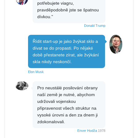
potřebujete viagru,
pravděpodobně jste se špatnou
dívkou."
Donald Trump
Řídit start-up je jako žvýkat sklo a
dívat se do propasti. Po nějaké
době přestanete zírat, ale žvýkání
skla nikdy neskončí.
Elon Musk
Pro neustálé posilování obrany
naší země je nutné, abychom
udržovali vojenskou
připravenost všech struktur na
vysoké úrovni a den za dnem ji
zdokonalovali.
Enver Hodža
1978