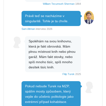
William Tecumseh Sherman
1864
Právě teď se nacházíme v
singularitě. Tohle je ta chvíle.
Sam Altman
interview 2026
Spoléhám na svou knihovnu,
která je fakt obrovská. Mám
plnou místnost knih nebo plnou
garáž. Mám fakt stovky, nebo
spíš mnoho tisíc, spíš mnoho
desítek tisíc knih.
Filip Turek
2025
Pokud nebude Turek na MZP,
spálím mosty způsobem, který
vejde do učebnic politologie jako
extrémní případ kohabitace.