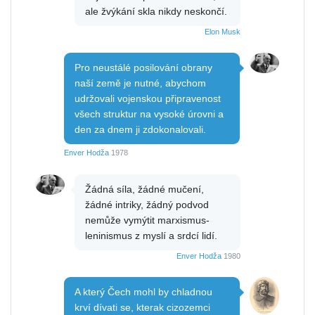
ale žvýkání skla nikdy neskončí.
Elon Musk
Pro neustálé posilování obrany
naší země je nutné, abychom
udržovali vojenskou připravenost
všech struktur na vysoké úrovni a
den za dnem ji zdokonalovali.
Enver Hodža
1978
Žádná síla, žádné mučení,
žádné intriky, žádný podvod
nemůže vymýtit marxismus-
leninismus z myslí a srdcí lidí.
Enver Hodža
1980
A který Čech mohl by chladnou
krví dívati se, kterak cizozemci