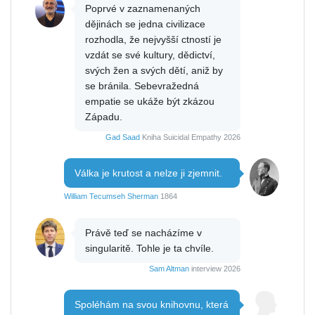
Poprvé v zaznamenaných
dějinách se jedna civilizace
rozhodla, že nejvyšší ctností je
vzdát se své kultury, dědictví,
svých žen a svých dětí, aniž by
se bránila. Sebevražedná
empatie se ukáže být zkázou
Západu.
Gad Saad
Kniha Suicidal Empathy 2026
Válka je krutost a nelze ji zjemnit.
William Tecumseh Sherman
1864
Právě teď se nacházíme v
singularitě. Tohle je ta chvíle.
Sam Altman
interview 2026
Spoléhám na svou knihovnu, která