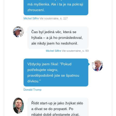
má myšlenka. Ale i ta je na pokraji
zhroucení.
Michel Siffre
Vie souterraine, s. 117
Čas byl jediná věc, která se
hýbala – a já ho pronásledoval,
ale nikdy jsem ho nedohonil.
Michel Siffre
Vie souterraine, s. 93
Vždycky jsem říkal: "Pokud
potřebujete viagru,
pravděpodobně jste se špatnou
dívkou."
Donald Trump
Řídit start-up je jako žvýkat sklo
a dívat se do propasti. Po
nějaké době přestanete zírat,