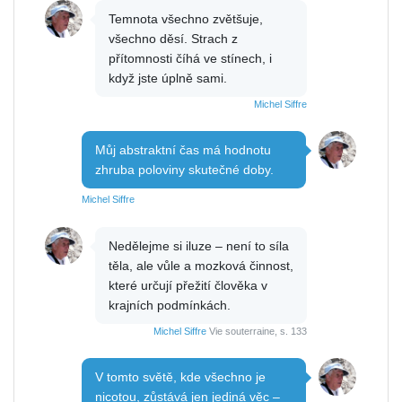
Temnota všechno zvětšuje,
všechno děsí. Strach z
přítomnosti číhá ve stínech, i
když jste úplně sami.
Michel Siffre
Můj abstraktní čas má hodnotu
zhruba poloviny skutečné doby.
Michel Siffre
Nedělejme si iluze – není to síla
těla, ale vůle a mozková činnost,
které určují přežití člověka v
krajních podmínkách.
Michel Siffre
Vie souterraine, s. 133
V tomto světě, kde všechno je
nicotou, zůstává jen jediná věc –