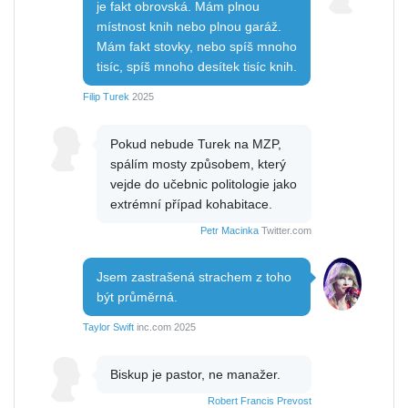
je fakt obrovská. Mám plnou
místnost knih nebo plnou garáž.
Mám fakt stovky, nebo spíš mnoho
tisíc, spíš mnoho desítek tisíc knih.
Filip Turek
2025
Pokud nebude Turek na MZP,
spálím mosty způsobem, který
vejde do učebnic politologie jako
extrémní případ kohabitace.
Petr Macinka
Twitter.com
Jsem zastrašená strachem z toho
být průměrná.
Taylor Swift
inc.com 2025
Biskup je pastor, ne manažer.
Robert Francis Prevost