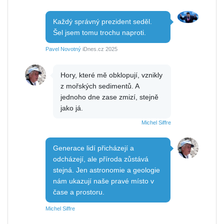
Každý správný prezident seděl.
Šel jsem tomu trochu naproti.
Pavel Novotný
iDnes.cz 2025
Hory, které mě obklopují, vznikly
z mořských sedimentů. A
jednoho dne zase zmizí, stejně
jako já.
Michel Siffre
Generace lidí přicházejí a
odcházejí, ale příroda zůstává
stejná. Jen astronomie a geologie
nám ukazují naše pravé místo v
čase a prostoru.
Michel Siffre