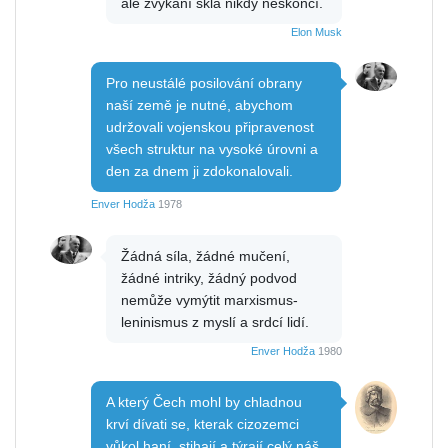
ale žvýkání skla nikdy neskončí.
Elon Musk
Pro neustálé posilování obrany
naší země je nutné, abychom
udržovali vojenskou připravenost
všech struktur na vysoké úrovni a
den za dnem ji zdokonalovali.
Enver Hodža
1978
Žádná síla, žádné mučení,
žádné intriky, žádný podvod
nemůže vymýtit marxismus-
leninismus z myslí a srdcí lidí.
Enver Hodža
1980
A který Čech mohl by chladnou
krví dívati se, kterak cizozemci
vůkol haní, stihají a týrají celý náš