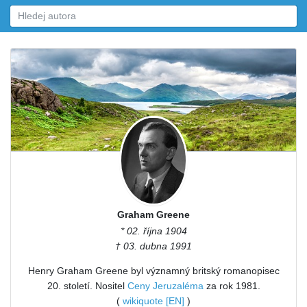
Graham Greene
* 02. října 1904
† 03. dubna 1991
Henry Graham Greene byl významný britský romanopisec
20. století. Nositel
Ceny Jeruzaléma
za rok 1981.
(
wikiquote [EN]
)