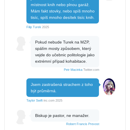
místnost knih nebo plnou garáž.
Mám fakt stovky, nebo spíš mnoho
tisíc, spíš mnoho desítek tisíc knih.
Filip Turek
2025
Pokud nebude Turek na MZP,
spálím mosty způsobem, který
vejde do učebnic politologie jako
extrémní případ kohabitace.
Petr Macinka
Twitter.com
Jsem zastrašená strachem z toho
být průměrná.
Taylor Swift
inc.com 2025
Biskup je pastor, ne manažer.
Robert Francis Prevost