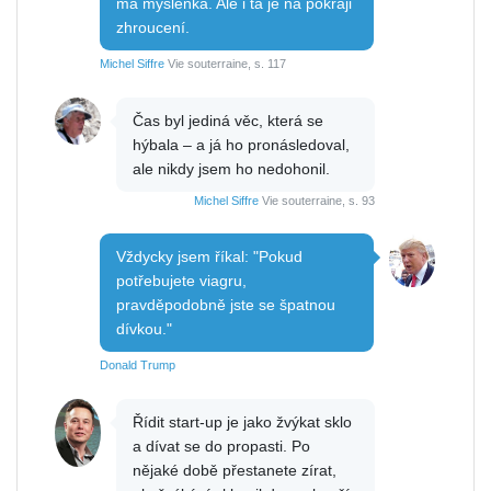
má myšlenka. Ale i ta je na pokraji
zhroucení.
Michel Siffre
Vie souterraine, s. 117
Čas byl jediná věc, která se
hýbala – a já ho pronásledoval,
ale nikdy jsem ho nedohonil.
Michel Siffre
Vie souterraine, s. 93
Vždycky jsem říkal: "Pokud
potřebujete viagru,
pravděpodobně jste se špatnou
dívkou."
Donald Trump
Řídit start-up je jako žvýkat sklo
a dívat se do propasti. Po
nějaké době přestanete zírat,