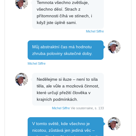
Temnota všechno zvětšuje,
všechno děsí. Strach z
přítomnosti číhá ve stínech, i
když jste úplně sami.
Michel Siffre
Můj abstraktní čas má hodnotu
zhruba poloviny skutečné doby.
Michel Siffre
Nedělejme si iluze – není to síla
těla, ale vůle a mozková činnost,
které určují přežití člověka v
krajních podmínkách.
Michel Siffre
Vie souterraine, s. 133
V tomto světě, kde všechno je
nicotou, zůstává jen jediná věc –