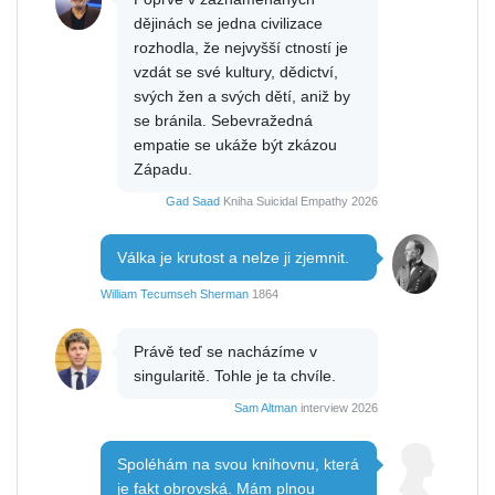
dějinách se jedna civilizace
rozhodla, že nejvyšší ctností je
vzdát se své kultury, dědictví,
svých žen a svých dětí, aniž by
se bránila. Sebevražedná
empatie se ukáže být zkázou
Západu.
Gad Saad
Kniha Suicidal Empathy 2026
Válka je krutost a nelze ji zjemnit.
William Tecumseh Sherman
1864
Právě teď se nacházíme v
singularitě. Tohle je ta chvíle.
Sam Altman
interview 2026
Spoléhám na svou knihovnu, která
je fakt obrovská. Mám plnou